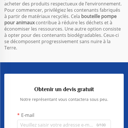
acheter des produits respectueux de l’environnement.
pour lait corporel, pot
pour lait corporel, pot
Pour commencer, privilégiez les contenants fabriqués
pour après-shampooing
pour après-shampooing
à partir de matériaux recyclés. Cela
bouteille pompe
pour animaux
contribue à réduire les déchets et à
économiser les ressources. Une autre option consiste
à opter pour des contenants biodégradables. Ceux-ci
se décomposent progressivement sans nuire à la
Terre.
Obtenir un devis gratuit
Notre représentant vous contactera sous peu.
E-mail
0/100