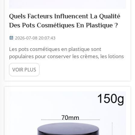
Quels Facteurs Influencent La Qualité
Des Pots Cosmétiques En Plastique ?
2026-07-08 20:07:43
Les pots cosmétiques en plastique sont
populaires pour conserver les crèmes, les lotions
et autres produits de beauté. La qualité de ces
VOIR PLUS
pots peut varier pour diverses raisons. Lorsqu’on
parle de qualité, on ne fait pas référence
uniquement à leur apparence, mais aussi à leurs
performances dans le temps. Chez Zh...