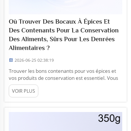
Où Trouver Des Bocaux À Épices Et
Des Contenants Pour La Conservation
Des Aliments, Sûrs Pour Les Denrées
Alimentaires ?
2026-06-25 02:38:19
Trouver les bons contenants pour vos épices et
vos produits de conservation est essentiel. Vous
recherchez des articles sûrs pour les aliments,
VOIR PLUS
pratiques à manipuler et esthétiques. Zhoucheng
Plastic propose de nombreux choix permettant
de stocker correctement vos épices et vos
produits de conservation. Que vous soyez un
particulier...