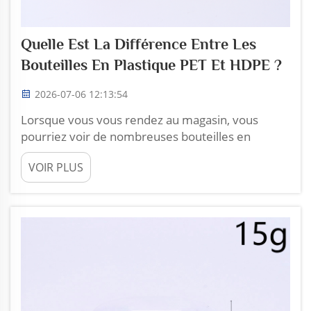
Quelle Est La Différence Entre Les
Bouteilles En Plastique PET Et HDPE ?
2026-07-06 12:13:54
Lorsque vous vous rendez au magasin, vous
pourriez voir de nombreuses bouteilles en
plastique. Deux types courants sont les bouteilles
VOIR PLUS
en PET et en HDPE. Elles sont utilisées pour des
applications différentes et fabriquées à partir de
matériaux variés. Chez Zhoucheng Plastic, nous
connaissons bien ces deux types de plastiques.
Obtenez...