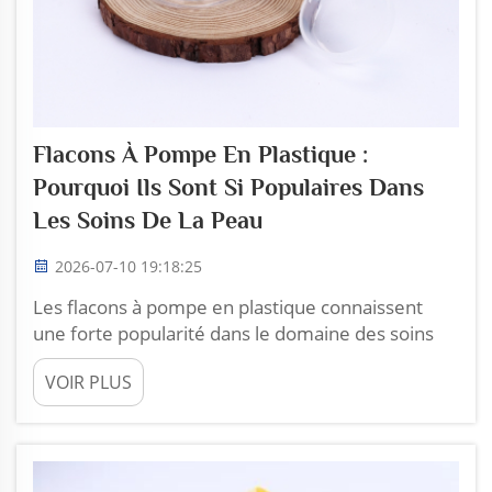
Flacons À Pompe En Plastique :
Pourquoi Ils Sont Si Populaires Dans
Les Soins De La Peau
2026-07-10 19:18:25
Les flacons à pompe en plastique connaissent
une forte popularité dans le domaine des soins
de la peau. Ils sont légers, faciles à manipuler et
VOIR PLUS
respectueux de l’environnement. De
nombreuses personnes les apprécient, car ils
permettent d’extraire précisément la quantité
souhaitée de lotion ou de sérum, sans désordre.
Zhoucheng Plastic...