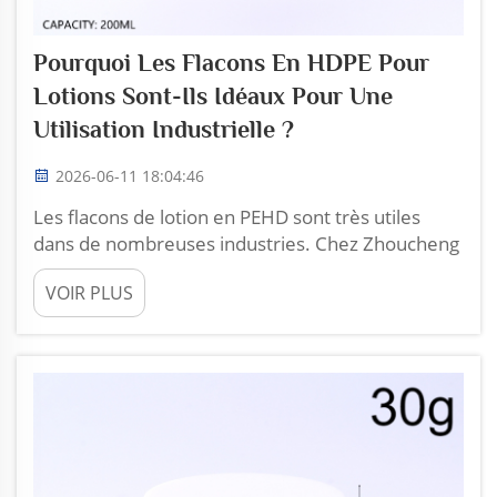
Pourquoi Les Flacons En HDPE Pour
Lotions Sont-Ils Idéaux Pour Une
Utilisation Industrielle ?
2026-06-11 18:04:46
Les flacons de lotion en PEHD sont très utiles
dans de nombreuses industries. Chez Zhoucheng
Plastic, nous comprenons l'importance de
VOIR PLUS
disposer de flacons fiables pour divers produits.
Ces flacons sont fabriqués en polyéthylène haute
densité, un matériau résistant et sûr. En raison
de...