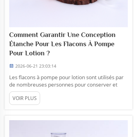
Comment Garantir Une Conception
Étanche Pour Les Flacons À Pompe
Pour Lotion ?
2026-06-21 23:03:14
Les flacons à pompe pour lotion sont utilisés par
de nombreuses personnes pour conserver et
appliquer leurs lotions et crèmes préférées.
VOIR PLUS
Toutefois, un problème courant est que ces
flacons fuient parfois. Cela peut être
extrêmement agaçant, car cela provoque des
désordres et gaspille le produit. Chez Zhoucheng
Plastic, w...