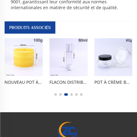
9001, garantissant leur conformité aux normes
internationales en matière de sécurité et de qualité.
PRODUITS ASSOCIÉS
NOUVEAU POT À CRÈME EN PP DE 100 G / 3 OZ, FLACON ROND POUR BAUME NETTOYANT AVEC CUILLÈRE AIMANTÉE, CORPS BLEU DÉPOLI, COUVERCLE VIOLET TYPE MACARON ET RACLOIR JAUNE. SANS BPA, CONFORME AUX NORMES ALIMENTAIRES, LARGE OUVERTURE, ÉTANCHE ET ANTI-FUITES, EMPLACEMENT INTÉGRÉ POUR LA CUILLÈRE, RÉUTILISABLE ET ROBUSTE. POUR CRÈMES POUR LE VISAGE
FLACON DISTRIBUTEUR SOUS VIDE PP DE 80 ML / 2,7 OZ, SANS BPA, ALIMENTAIRE, VIDE POUR COSMÉTIQUES DE VOYAGE. CONCEPTION À PRESSION SOUS VIDE, ÉTANCHE À L’AIR, ÉTANCHE AUX FUITES, ANTI-OXYDATION ET ANTI-REFLUX, CORPS TRANSPARENT ET CAPUCHON ANTI-POUSSIÈRE. PORTABLE ET COMPACT, DOSAGE PRÉCIS, RÉUTILISABLE ET DURABLE.
POT À CRÈME BOMBÉ TRANSPARENT ET EN PET DE 60 G / 2 OZ, À LARGE OUVERTURE, RÉCIPIENT COSMÉTIQUE VIDE ET RECHARGEABLE AVEC COUVERCLE HERMÉTIQUE À VIS, SANS BPA, ÉTANCHE ET RÉUTILISABLE POUR CRÈME POUR LE VISAGE, GOMMAGE CORPOREL, MASQUE CAPILLAIRE, MASQUE ARGILEUX, BAUME NETTOYANT, USAGE QUOTIDIEN À LA MAISON, EN VOYAGE, AU SALON DE BEAUTÉ OU DANS LA VIE COURANTE