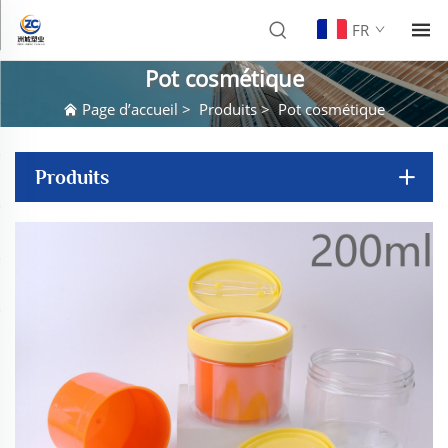
FR
Pot cosmétique
Page d’accueil
>
Produits
>
Pot cosmétique
Produits