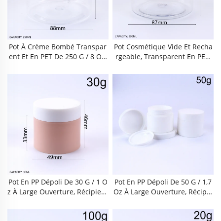
Uotidien À La Maison, En Voya
Quotidien À La Maison, En Voy
Ge Ou Au Salon De Beauté
Age, Au Salon De Beauté Ou D
Ans La Vie Courante
Pot À Crème Bombé Transpar
Pot Cosmétique Vide Et Recha
Ent Et En PET De 250 G / 8 Oz,
Rgeable, Transparent En PET,
À Large Ouverture, Récipient
De 200 G / 6,7 Oz, À Large Ouv
Cosmétique Vide Et Recharge
Erture Et Forme Bombée, Avec
Able Avec Couvercle Hermétiq
Couvercle Vissé Étanche, Sans
Ue À Vis, Sans BPA, Étanche Et
BPA Et Anti-Fuites, Réutilisabl
Réutilisable Pour Crème Pour
E Pour Crème Pour Le Visage,
Le Visage, Gommage Corporel,
Gommage Corporel, Masque C
Masque Capillaire, Masque Ar
Apillaire, Masque Argileux, Ba
Gileux, Baume Nettoyant, Usag
Ume Nettoyant, Usage Quotidi
E Quotidien À La Maison, En V
En À La Maison, En Voyage Ou
Oyage, Au Salon De Beauté Ou
Au Salon De Beauté
Dans La Vie Courante
Pot En PP Dépoli De 30 G / 1 O
Pot En PP Dépoli De 50 G / 1,7
Z À Large Ouverture, Récipient
Oz À Large Ouverture, Récipie
Vide Rechargeable À Double C
Nt Vide Rechargeable À Doubl
Ouche Avec Couvercle Étanche
E Couche Avec Couvercle Étan