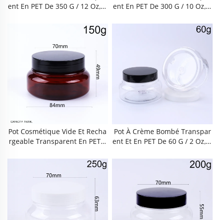
Ent En PET De 350 G / 12 Oz, À
Ent En PET De 300 G / 10 Oz, À
Large Ouverture, Contenant C
Large Ouverture, Contenant C
Osmétique Vide Et Rechargea
Osmétique Vide Et Rechargea
Ble Avec Couvercle Vissé Étan
Ble Avec Couvercle Vissé Étan
Che À L’air, Sans BPA, Étanche
Che À L’air, Sans BPA, Étanche
Et Réutilisable Pour Crèmes P
Et Réutilisable Pour Crèmes P
Our Le Visage, Gommages Cor
Our Le Visage, Gommages Cor
Porels, Masques Capillaires,
Porels, Masques Capillaires,
Masques Argileux, Baumes Ne
Masques Argileux, Baumes Ne
Ttoyants, Usage Quotidien À L
Ttoyants, Usage Quotidien À L
A Maison, En Voyage, Dans Les
A Maison, En Voyage, Dans Les
Salons De Beauté Et Les Instit
Salons De Beauté Et Les Instit
Uts.
Uts.
Pot Cosmétique Vide Et Recha
Pot À Crème Bombé Transpar
Rgeable Transparent En PET S
Ent Et En PET De 60 G / 2 Oz, À
Ans BPA De 150 G / 5 Oz À Lar
Large Ouverture, Récipient Co
Ge Ouverture Et Forme Bombé
Smétique Vide Et Rechargeabl
E, Avec Couvercle Vissé Étanch
E Avec Couvercle Hermétique
E, Résistant Aux Fuites Et Réut
À Vis, Sans BPA, Étanche Et Ré
Ilisable Pour Crème Pour Le Vi
Utilisable Pour Crème Pour Le
Sage, Gommage Corporel, Mas
Visage, Gommage Corporel, M
Que Capillaire, Masque Argile
Asque Capillaire, Masque Argi
Ux, Baume Nettoyant, Usage Q
Leux, Baume Nettoyant, Usage