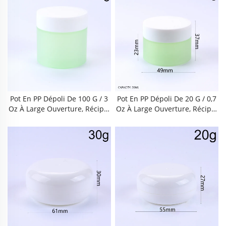
À L'air, Sans BPA Et Étanche A
Che À L'air, Sans BPA Et Étanc
Ux Fuites, Réutilisable Pour Cr
He Aux Fuites, Réutilisable Po
Ème Pour Le Visage, Crème Po
Ur Crème Pour Le Visage, Crè
Ur Les Yeux, Masque Pour Les
Me Pour Les Yeux, Masque Po
Lèvres, Baume Nettoyant, Mas
Ur Les Lèvres, Baume Nettoya
Que, Usage Quotidien À La Ma
Nt, Masque, Usage Quotidien
Ison, En Voyage, En Institut De
À La Maison, En Voyage, En Ins
Beauté Ou En Salon.
Titut De Beauté Ou En Salon.
Pot En PP Dépoli De 100 G / 3
Pot En PP Dépoli De 20 G / 0,7
Oz À Large Ouverture, Récipie
Oz À Large Ouverture, Récipie
Nt Vide Rechargeable À Doubl
Nt Vide Rechargeable À Doubl
E Couche Avec Couvercle Étan
E Couche Avec Couvercle Étan
Che À L'air, Sans BPA Et Étanc
Che, Sans BPA Et Imperméable
He Aux Fuites, Réutilisable Po
Aux Fuites, Réutilisable Pour C
Ur Crème Pour Le Visage, Crè
Rème Pour Le Visage, Crème P
Me Pour Les Yeux, Masque Po
Our Les Yeux, Masque Pour Le
Ur Les Lèvres, Baume Nettoya
S Lèvres, Baume Nettoyant, M
Nt, Masque, Usage Quotidien
Asque, Usage Quotidien À La
À La Maison, En Voyage, En Ins
Maison, En Voyage Ou Au Salo
Titut De Beauté Ou En Salon.
N De Beauté