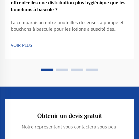
offrent-elles une distribution plus hygiénique que les
bouchons à bascule ?
La comparaison entre bouteilles doseuses à pompe et
bouchons à bascule pour les lotions a suscité des
débats parmi les consommateurs concernant leurs
différences, mais lequel offre réellement un produit
VOIR PLUS
plus hygiénique ? Beaucoup affirment que les bouteilles
à pompe sont plus sanitaires. Autrement dit, à chaque
utilisation de la pompe, la lotion n’est pas…
Obtenir un devis gratuit
Notre représentant vous contactera sous peu.