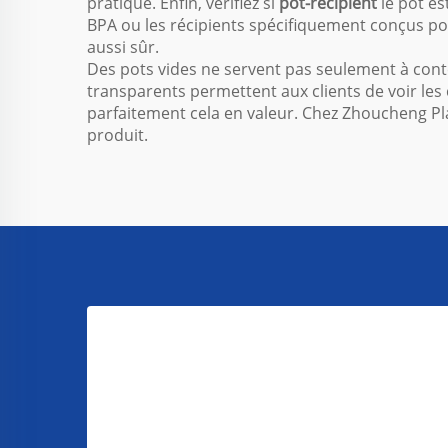
pratique. Enfin, vérifiez si
pot-récipient
le pot es
BPA ou les récipients spécifiquement conçus pou
aussi sûr.
Des pots vides ne servent pas seulement à conten
transparents permettent aux clients de voir les
parfaitement cela en valeur. Chez Zhoucheng Pla
produit.