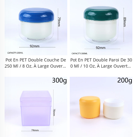
Poli, Couvercle Violet Type Ma
Entaires Avec Doublure Intéri
Caron Et Racloir Jaune. Sans B
Eure Remplaçable. Étanche Et
PA, Conforme Aux Normes Ali
Anti-Fuites, Protection Anti-Ox
Mentaires, Large Ouverture, É
Ydation, Robuste Et Résistant
Tanche Et Anti-Fuites, Emplace
Aux Chocs, Réutilisable Et Faci
Ment Intégré Pour La Cuillère,
Le À Nettoyer. Corps Transpar
Réutilisable Et Robuste. Pour
Ent, Capuchon Brillant, Plusie
Crèmes Pour Le Visage
Urs Coloris Disponibles. Pour
Crèmes Pour Le Visage,
Pot En PET Double Couche De
Pot En PET Double Paroi De 30
250 Ml / 8 Oz, À Large Ouvertu
0 Ml / 10 Oz, À Large Ouvertur
Re, Sans BPA, Récipient Alimen
E, Sans BPA, Récipient Aliment
Taire De Qualité Supérieure A
Aire De Qualité Supérieure Av
Vec Doublure Intérieure Remp
Ec Doublure Intérieure Rempl
Laçable. Étanche, Étanche Aux
Açable. Étanche À L’air Et Aux
Fuites, Anti-Oxydant, Résistant
Fuites, Anti-Oxydant, Durable
Aux Chocs Et Durable, Réutilis
Et Résistant Aux Chocs, Réutili
Able Et Facile À Nettoyer. Corp
Sable Et Facile À Nettoyer. Cor
S Transparent, Capuchon Brill
Ps Transparent, Capuchon Bri
Ant, Plusieurs Couleurs Dispo
Llant, Disponible En Plusieurs
Nibles. Pour Crème Pour Le Vi
Couleurs. Pour Crème Pour Le
Sage
Visage