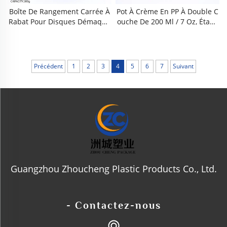
Boîte De Rangement Carrée À
Pot À Crème En PP À Double C
Rabat Pour Disques Démaquil
Ouche De 200 Ml / 7 Oz, Étanc
Lants, 10 Oz / 300 Ml, En PP Ali
He Et Hermétique, Sans BPA, C
Mentaire Sans BPA, Étanche,
Onforme Aux Normes Aliment
Double Paroi Avec Doublure I
Aires. Compact Et Portable, Fa
Ntérieure, Plateau Amovible Et
Cile À Nettoyer, Réutilisable Et
Précédent
1
2
3
4
5
6
7
Suivant
Pincettes Intégrées. Anti-Pous
Résistant Aux Chocs. Convient
Sière, Anti-Humidité, Résistant
Aux Crèmes Pour Le Visage, A
Aux Chocs, Séparation Humid
Ux Crèmes Pour Les Yeux, Aux
E/sèche, Finition Dépolie Blan
Laits Corporels, Aux Sérums, A
Che Et Transparente
Ux Cosmétiques, Ainsi Qu’à Un
E Utilisation Quotidienne À La
Maison Ou En Voyage.
Guangzhou Zhoucheng Plastic Products Co., Ltd.
- Contactez-nous