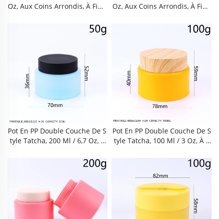
Oz, Aux Coins Arrondis, À Finit
Oz, Aux Coins Arrondis, À Finit
Ion Brillante Et Couleur Bleu C
Ion Brillante Et Couleur Bleu C
Lair, Contenant Double Couch
Lair, Contenant Double Couch
E Avec Bouchon Intérieur. San
E Avec Bouchon Intérieur. San
S BPA, Conforme Aux Normes
S BPA, Conforme Aux Normes
Alimentaires, À Large Ouvertu
Alimentaires, À Large Ouvertu
Re, Étanche, Hermétique, Anti-
Re, Étanche, Hermétique, Anti-
Oxydant, Réutilisable Et Dura
Oxydant, Réutilisable Et Dura
Ble. Pour Crème Pour Le Visag
Ble. Pour Crème Pour Le Visag
E, Crème Pour Les Mains, Cire
E, Crème Pour Les Mains, Cire
Capillaire, Masque Argileux, S
Capillaire, Masque Argileux, S
Oins De La Peau.
Oins De La Peau.
Pot En PP Double Couche De S
Pot En PP Double Couche De S
Tyle Tatcha, 200 Ml / 6,7 Oz, À
Tyle Tatcha, 100 Ml / 3 Oz, À E
Effet Givré, À Large Ouverture
Ffet Givré, À Large Ouverture P
Pour Crème Pour Le Visage, Cr
Our Crème Pour Le Visage, Crè
Ème Correctrice, Masque Et G
Me Correctrice, Masque Et Go
Ommage. Couleurs Macaron, S
Mmage. Couleurs Macaron, Sa
Ans BPA, Conforme Aux Norm
Ns BPA, Conforme Aux Norme
Es Alimentaires, Étanche Et He
S Alimentaires, Étanche Et Her
Rmétique Avec Bouchon Intéri
Métique Avec Bouchon Intérie
Eur. Réutilisable, Durable Et P
Ur. Réutilisable, Durable Et Po