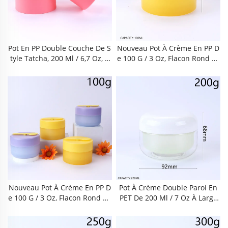
Ortable, Pour Soins De La Pea
Rtable, Pour Soins De La Peau
U, Cosmétiques, Usage Domes
Et Cosmétiques
Tique Et Voyage
Pot En PP Double Couche De S
Nouveau Pot À Crème En PP D
Tyle Tatcha, 200 Ml / 6,7 Oz, À
E 100 G / 3 Oz, Flacon Rond Po
Effet Givré, À Large Ouverture
Ur Baume Nettoyant Avec Cuil
Pour Crème Pour Le Visage, Cr
Lère Aimantée, Corps Bleu Dé
Ème Correctrice, Masque Et G
Poli, Couvercle Violet Type Ma
Ommage. Couleurs Macaron, S
Caron Et Racloir Jaune. Sans B
Ans BPA, Conforme Aux Norm
PA, Conforme Aux Normes Ali
Es Alimentaires, Étanche Et He
Mentaires, Large Ouverture, É
Rmétique Avec Bouchon Intéri
Tanche Et Anti-Fuites, Emplace
Eur. Réutilisable, Durable Et P
Ment Intégré Pour La Cuillère,
Ortable, Pour Soins De La Pea
Réutilisable Et Robuste. Pour
U, Cosmétiques, Usage Domes
Crèmes Pour Le Visage
Tique Et Voyage
Nouveau Pot À Crème En PP D
Pot À Crème Double Paroi En
E 100 G / 3 Oz, Flacon Rond Po
PET De 200 Ml / 7 Oz À Large
Ur Baume Nettoyant Avec Cuil
Ouverture, Récipient Sans BP
Lère Aimantée, Corps Bleu Dé
A Conforme Aux Normes Alim