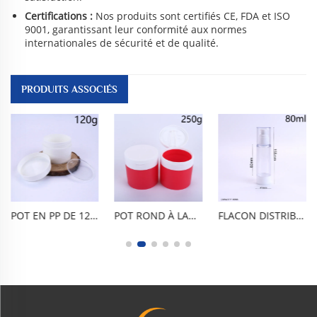
Certifications :
Nos produits sont certifiés CE, FDA et ISO
9001, garantissant leur conformité aux normes
internationales de sécurité et de qualité.
PRODUITS ASSOCIÉS
POT EN PP DE 120 ML (4 OZ) POUR CRÈME, POT DOUBLE COUCHE POUR CRÈME VISAGE, FLACON POUR CRÈME POUR LES YEUX, FLACON POUR CRÈME VISAGE, FLACON DOSEUR POUR CRÈME, RÉCIPIENT COSMÉTIQUE PORTABLE, ÉTANCHE ET HERMÉTIQUE, EN PP ALIMENTAIRE SANS BPA, À DOUBLE COUCHE, POUR ÉCHANTILLONS DE VOYAGE DESTINÉS AUX SOINS DE LA PEAU,
POT ROND À LARGE OUVERTURE À OUVERTURE PAR BASCULEMENT, 250 ML / 8 OZ. PP ALIMENTAIRE SANS BPA, ÉTANCHE À L’AIR, ÉTANCHE AUX FUITES ET ANTI-OXYDANT. ASPECT DÉPOLI TRANSPARENT, INCASSABLE, FACILE À UTILISER ET À NETTOYER, RÉUTILISABLE. CONVIENT AUX BAUMES NETTOYANTS, AUX MASQUES ARGILEUX, AUX GOMMAGES ET AUX CRÈMES. PORTABLE, ADAPTÉ AUX VOYAGES.
FLACON DISTRIBUTEUR SOUS VIDE PP DE 80 ML / 2,7 OZ, SANS BPA, ALIMENTAIRE, VIDE POUR COSMÉTIQUES DE VOYAGE. CONCEPTION À PRESSION SOUS VIDE, ÉTANCHE À L’AIR, ÉTANCHE AUX FUITES, ANTI-OXYDATION ET ANTI-REFLUX, CORPS TRANSPARENT ET CAPUCHON ANTI-POUSSIÈRE. PORTABLE ET COMPACT, DOSAGE PRÉCIS, RÉUTILISABLE ET DURABLE.