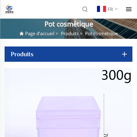
FR
Pot cosmétique
Page d’accueil
>
Produits
>
Pot cosmétique
Produits