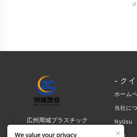
ジ
内
防
く
ィ
- ク
ホーム
当社に
広州周城プラスチック
Nyūsu
製品有限公司
We value your privacy
場合