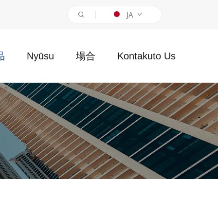
JA
品
Nyūsu
場合
Kontakuto Us