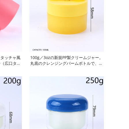
構造タッチャ風
100g／3ozの新規PP製クリームジャー。
ー（広口タイ
丸底のクレンジングバームボトルで、磁
トーンアップ
石付きスプーンが付属。フロスト加工の
ブ用。マカロ
青色本体、マカロン風パープル色の蓋、
級素材、内蔵
イエロー色のスクレイパー付き。BPAフ
止。再利用可
リー食品グレードの広口タイプで、密
スキンケア化
閉・漏れ防止仕様。内蔵スプーン収納ス
行用。
ペース付き。再利用可能で耐久性に優れ
ています。フェイスクリーム用。