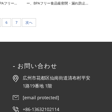
PAフリー食
ー、BPAフリー食品級密閉・漏れ防止ス
ガナイザー
キンケア容器。コンパクトで携帯に便
し可能なトレ
利、洗浄容易、再利用可能・耐衝撃性。
付。防塵・防
フェイスクリーム、アイクリーム、ロー
6
7
次へ
／ドライ分離
ション、セラム、化粧品などに最適。旅
＆透明仕様
行・家庭・日常のスキンケア用途に。
- お問い合わせ
広州市花都区仙崗街道清布村平安
1路19番地 1階
[email protected]
+86-13632102114