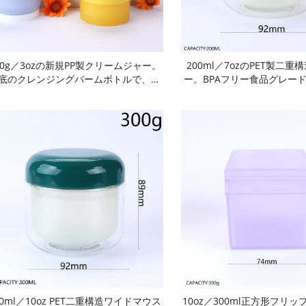
00g／3ozの新規PP製クリームジャー。
200ml／7ozのPET製二
底のクレンジングバームボトルで、磁
ー。BPAフリー食品グレー
付きスプーンが付属。フロスト加工の
換可能な内張りライナー付
色本体、マカロン風パープル色の蓋、
れ防止・酸化防止機能を備
エロー色のスクレイパー付き。BPAフ
耐衝撃性に優れ、再利用可
リー食品グレードの広口タイプで、密
単です。透明本体、光沢仕
・漏れ防止仕様。内蔵スプーン収納ス
プ、複数カラーバリエーシ
ース付き。再利用可能で耐久性に優れ
スクリーム用。
ています。フェイスクリーム用。
00ml／10oz PET二重構造ワイドマウス
10oz／300ml正方形フリ