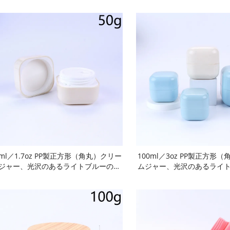
0ml／1.7oz PP製正方形（角丸）クリー
100ml／3oz PP製正方形
ジャー、光沢のあるライトブルーの二
ムジャー、光沢のあるライ
構造容器（内プラグ付き）。BPAフリ
重構造容器（内プラグ付き）
ー食品級広口タイプで、密閉・漏れ防
ー食品級広口タイプで、密
・酸化防止機能を備え、再利用可能か
止・酸化防止機能を備え、
耐久性に優れています。フェイスクリ
つ耐久性に優れています。
ム、ハンドクリーム、ヘアワックス、
ーム、ハンドクリーム、ヘ
レイマスク、スキンケアなどに最適。
クレイマスク、スキンケア