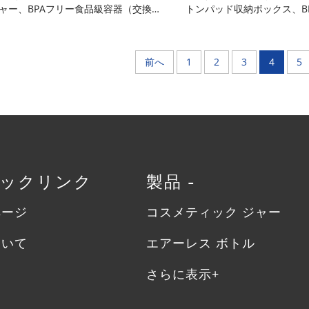
ャー、BPAフリー食品級容器（交換式
トンパッド収納ボックス、B
 Liner付き）。気密・漏れ防止・酸化
品級PP製気密二重構造オー
止機能付き、耐久性に優れ、割れにく
（内 Liner付き）、取り外
、再利用可能で洗浄も簡単。透明ボデ
イおよび内蔵型ピンセット
前へ
1
2
3
4
5
、光沢仕上げのキャップ、複数カラー
湿・耐衝撃設計、ウェット
展開。フェイスクリーム用
可能。フロストホワイト
イックリンク
製品 -
ページ
コスメティック ジャー
ついて
エアーレス ボトル
さらに表示+