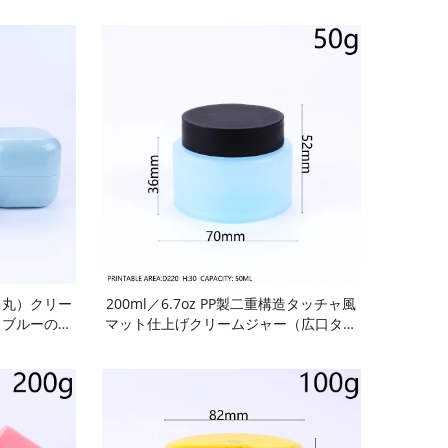
（角丸）クリー
200ml／6.7oz PP製二重構造タッチャ風
トブルーの二
マット仕上げクリームジャー（広口タイ
。BPAフリ
プ）：フェイスクリーム、トーンアップ
閉・漏れ防
クリーム、マスク、スクラブ用。マカロ
再利用可能か
ンカラー、BPAフリー食品級素材、内蔵
フェイスクリ
プラグ付きで密閉・漏れ防止。再利用可
アワックス、
能・耐久性・携帯に便利。スキンケア化
などに最適。
粧品および家庭・旅行用。