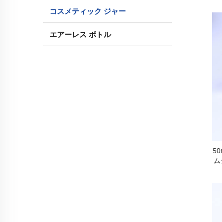
コスメティック ジャー
エアーレス ボトル
5
ム
重
止
つ
ー
ク