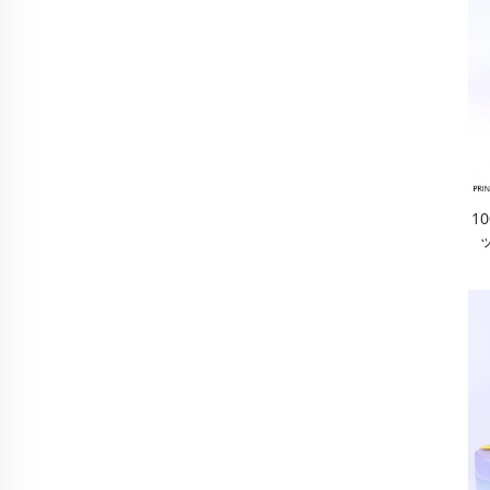
1
プ
ク
ン
プ
能