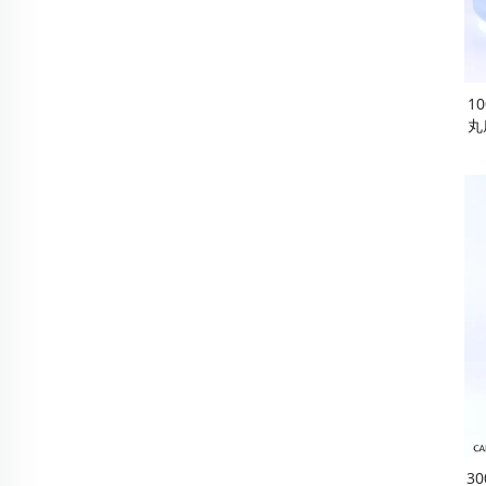
1
丸
石
青
イ
閉
ペ
3