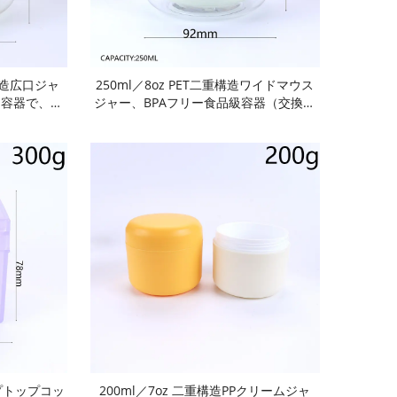
重構造広口ジャ
250ml／8oz PET二重構造ワイドマウス
ド容器で、交
ジャー、BPAフリー食品級容器（交換式
き。密閉・漏
内 Liner付き）。気密性・漏れ防止・酸
え、耐久性・
化防止機能を備え、耐久性に優れ、割れ
能で洗浄も簡
にくく、再利用可能で洗浄も簡単。透明
上げのキャッ
ボディ、光沢仕上げのキャップ、複数カ
ョン。フェイ
ラー展開。フェイスクリーム用
ップトップコッ
200ml／7oz 二重構造PPクリームジャ