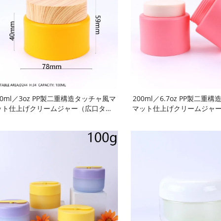
00ml／3oz PP製二重構造タッチャ風マ
200ml／6.7oz PP製二重
ット仕上げクリームジャー（広口タイ
マット仕上げクリームジャ
）：フェイスクリーム、トーンアップ
プ）：フェイスクリーム、
リーム、マスク、スクラブ用。マカロ
クリーム、マスク、スクラ
カラー、BPAフリー食品級素材、内蔵
ンカラー、BPAフリー食品
ラグ付きで密閉・漏れ防止。再利用可
プラグ付きで密閉・漏れ防
・耐久性・携帯に便利。スキンケア化
能・耐久性・携帯に便利。
粧品用。
粧品および家庭・旅