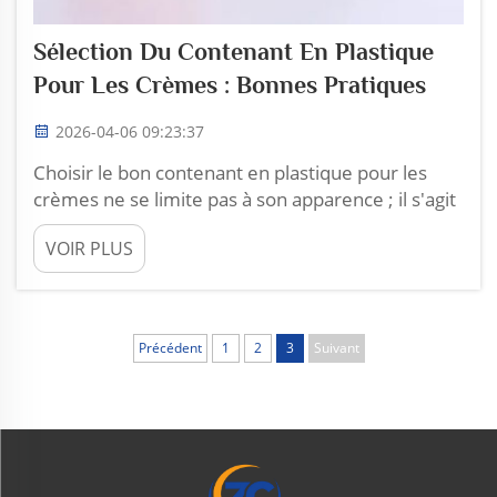
Sélection Du Contenant En Plastique
Pour Les Crèmes : Bonnes Pratiques
2026-04-06 09:23:37
Choisir le bon contenant en plastique pour les
crèmes ne se limite pas à son apparence ; il s'agit
surtout de préserver la fraîcheur et la sécurité de
VOIR PLUS
la crème. Chez Zhoucheng Plastic, nous savons à
quel point il est important de choisir le contenant
adapté. Les crèmes peuvent être sensibles à la
lumière, à la chaleur et à l'air. Un bon&nbs...
Précédent
1
2
3
Suivant