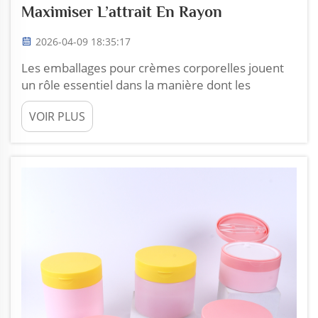
Maximiser L’attrait En Rayon
2026-04-09 18:35:17
Les emballages pour crèmes corporelles jouent
un rôle essentiel dans la manière dont les
produits sont perçus par les clients. Lorsque les
VOIR PLUS
clients parcourent un rayon de magasin, ils voient
de nombreux produits, et la conception de
l’emballage peut faire une grande différence. Un
emballage attrayant et ingénieux retient
l’attention et attire…