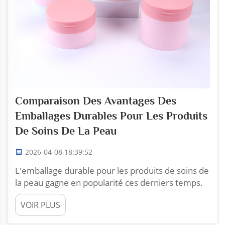
Comparaison Des Avantages Des
Emballages Durables Pour Les Produits
De Soins De La Peau
2026-04-08 18:39:52
L'emballage durable pour les produits de soins de
la peau gagne en popularité ces derniers temps.
De nombreuses personnes attachent de
VOIR PLUS
l'importance à la façon dont leurs produits sont
conditionnés. Choisir ce type d'emballage