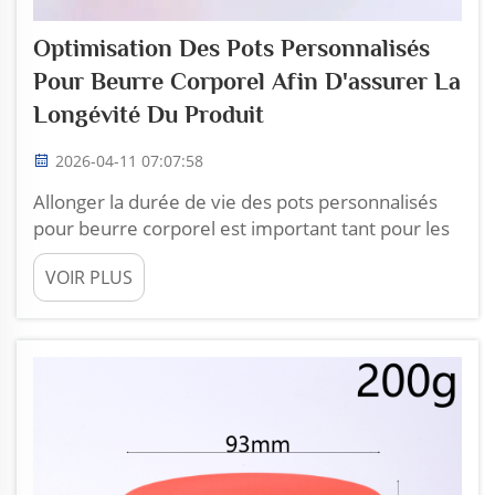
Optimisation Des Pots Personnalisés
Pour Beurre Corporel Afin D'assurer La
Longévité Du Produit
2026-04-11 07:07:58
Allonger la durée de vie des pots personnalisés
pour beurre corporel est important tant pour les
clients que pour les entreprises. Chez Zhoucheng
VOIR PLUS
Plastic, nous savons comment concevoir des pots
qui conservent le beurre corporel frais et sûr.
Lorsque les pots sont bien fabriqués, le beurre
corporel reste onctueux, sent bon et...