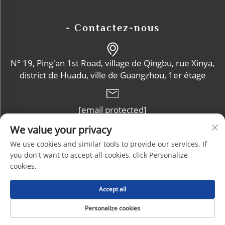
- Contactez-nous
N° 19, Ping'an 1st Road, village de Qingbu, rue Xinya,
district de Huadu, ville de Guangzhou, 1er étage
[email protected]
We value your privacy
+86-13632102114
We use cookies and similar tools to provide our services. If
you don't want to accept all cookies, click Personalize
cookies.
Droits d'auteur © Guangzhou Zhoucheng Plastic Products Co.,
Accept all
Ltd. Tous droits réservés |
BLOGUE
|
Politique de confidentialité
Personalize cookies
PAGE D’ACCUEIL
PRODUITS
E-MAIL
TÉL.