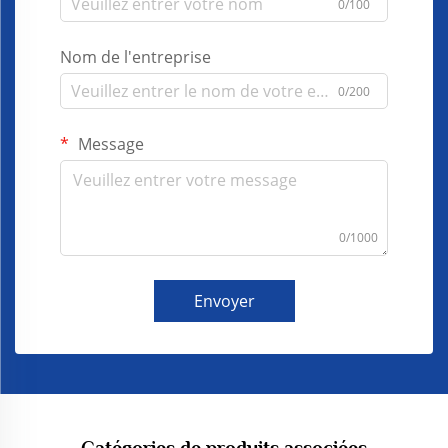
0/100
Nom de l'entreprise
0/200
Message
0/1000
Envoyer