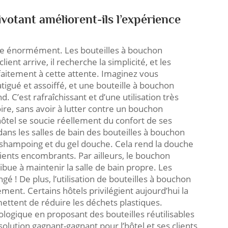
otant améliorent-ils l’expérience
pte énormément. Les bouteilles à bouchon
ient arrive, il recherche la simplicité, et les
aitement à cette attente. Imaginez vous
tigué et assoiffé, et une bouteille à bouchon
. C’est rafraîchissant et d’une utilisation très
oire, sans avoir à lutter contre un bouchon
hôtel se soucie réellement du confort de ses
dans les salles de bain des bouteilles à bouchon
-shampoing et du gel douche. Cela rend la douche
pients encombrants. Par ailleurs, le bouchon
ue à maintenir la salle de bain propre. Les
é ! De plus, l’utilisation de bouteilles à bouchon
ment. Certains hôtels privilégient aujourd’hui la
mettent de réduire les déchets plastiques.
logique en proposant des bouteilles réutilisables
solution gagnant-gagnant pour l’hôtel et ses clients