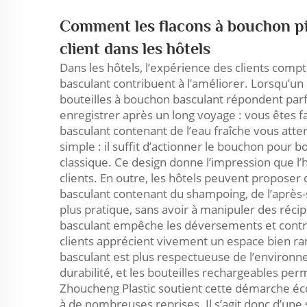
Comment les flacons à bouchon piv
client dans les hôtels
Dans les hôtels, l’expérience des clients com
basculant contribuent à l’améliorer. Lorsqu’un cl
bouteilles à bouchon basculant répondent parf
enregistrer après un long voyage : vous êtes fa
basculant contenant de l’eau fraîche vous attend
simple : il suffit d’actionner le bouchon pour b
classique. Ce design donne l’impression que l’
clients. En outre, les hôtels peuvent proposer 
basculant contenant du shampoing, de l’après
plus pratique, sans avoir à manipuler des réci
basculant empêche les déversements et contrib
clients apprécient vivement un espace bien rang
basculant est plus respectueuse de l’environne
durabilité, et les bouteilles rechargeables per
Zhoucheng Plastic soutient cette démarche éco
à de nombreuses reprises. Il s’agit donc d’une 