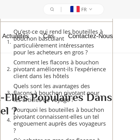
FR
Table des matières
Qu’est-ce qui rend les bouteilles à
Actualités
Cas
Contactez-Nous
bouchon basculant
particulièrement intéressantes
pour les acheteurs en gros ?
Comment les flacons à bouchon
pivotant améliorent-ils l’expérience
client dans les hôtels
Quels sont les avantages des
flacons à bouchon pivotant pour
-Elles Populaires Dans
les articles de voyage ?
el ?
Pourquoi les bouteilles à bouchon
pivotant connaissent-elles un tel
engouement auprès des voyageurs
?