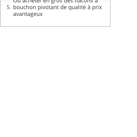
Où acheter en gros des flacons à
bouchon pivotant de qualité à prix
avantageux