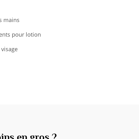
es mains
ients pour lotion
 visage
ins en gros ?