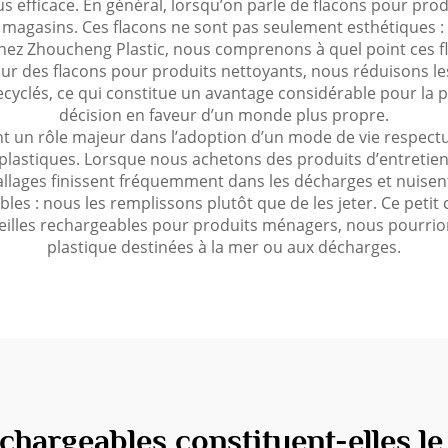
s efficace. En général, lorsqu’on parle de flacons pour prod
 magasins. Ces flacons ne sont pas seulement esthétiques : i
ez Zhoucheng Plastic, nous comprenons à quel point ces fl
r des flacons pour produits nettoyants, nous réduisons le
recyclés, ce qui constitue un avantage considérable pour la 
décision en faveur d’un monde plus propre.
nt un rôle majeur dans l’adoption d’un mode de vie respect
 plastiques. Lorsque nous achetons des produits d’entretien
allages finissent fréquemment dans les décharges et nuise
les : nous les remplissons plutôt que de les jeter. Ce petit
uteilles rechargeables pour produits ménagers, nous pourrio
plastique destinées à la mer ou aux décharges.
echargeables constituent-elles le