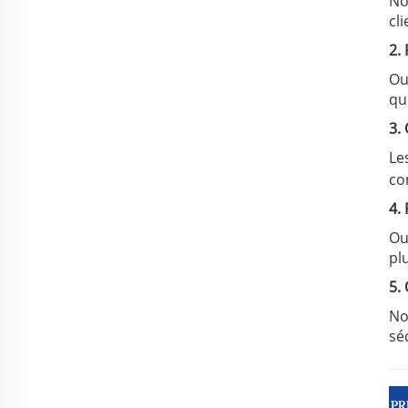
No
cli
2.
Ou
qu
3.
Le
co
4.
Ou
pl
5.
No
sé
PR