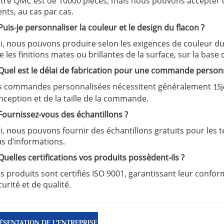
tre QMC est de 10000 pièces, mais nous pouvons accepter
ents, au cas par cas.
 Puis-je personnaliser la couleur et le design du flacon ?
i, nous pouvons produire selon les exigences de couleur du cl
e les finitions mates ou brillantes de la surface, sur la base
 Quel est le délai de fabrication pour une commande person
s commandes personnalisées nécessitent généralement
15
nception et de la taille de la commande.
 Fournissez-vous des échantillons ?
i, nous pouvons fournir des échantillons gratuits pour les t
us d’informations.
 Quelles certifications vos produits possèdent-ils ?
s produits sont certifiés ISO 9001, garantissant leur confo
curité et de qualité.
ÉSENTATION DE L'ENTREPRISE