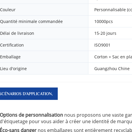
Couleur
Personnalisable (c
Quantité minimale commandée
10000pcs
Délai de livraison
15-20 jours
Certification
ISO9001
Emballage
Corton + Sac en pl
Lieu d'origine
Guangzhou Chine
SCÉNARIOS D’APPLICATION,
CARACTÉRISTIQUES CLÉS ET
Options de personnalisation
nous proposons une vaste gam
AVANTAGES
d'étiquetage pour vous aider à créer une identité de marq
Éco-sans danger
nos emballages sont entièrement recyclab