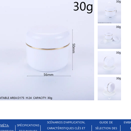
SCÉNARIOS D’APPLICATION,
GUIDE DE
EMBA
MÉTA-
SPÉCIFICATIONS
CARACTÉRISTIQUES CLÉS ET
SÉLECTION DES
SCRIPTION
TECHNIQUES