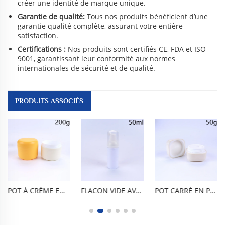
créer une identité de marque unique.
Garantie de qualité:
Tous nos produits bénéficient d’une
garantie qualité complète, assurant votre entière
satisfaction.
Certifications :
Nos produits sont certifiés CE, FDA et ISO
9001, garantissant leur conformité aux normes
internationales de sécurité et de qualité.
PRODUITS ASSOCIÉS
POT À CRÈME EN PP À DOUBLE COUCHE DE 200 ML / 7 OZ, ÉTANCHE ET HERMÉTIQUE, SANS BPA, CONFORME AUX NORMES ALIMENTAIRES. COMPACT ET PORTABLE, FACILE À NETTOYER, RÉUTILISABLE ET RÉSISTANT AUX CHOCS. CONVIENT AUX CRÈMES POUR LE VISAGE, AUX CRÈMES POUR LES YEUX, AUX LAITS CORPORELS, AUX SÉRUMS, AUX COSMÉTIQUES, AINSI QU’À UNE UTILISATION QUOTIDIENNE À LA MAISON OU EN VOYAGE.
FLACON VIDE AVEC POMPE À MOUSSE EN PET ALIMENTAIRE SANS BPA DE 50 ML / 1,7 OZ, DISTRIBUTEUR DE NETTOYANT FACIAL. MOUSSE FINE EN UNE SEULE PRESSION, ÉTANCHE À L'AIR ET AUX FUITES, DESIGN CYLINDRIQUE BRILLANT. LÉGER ET PORTABLE, DURABLE ET RÉSISTANT AUX CHOCS, RÉUTILISABLE ET FACILE À NETTOYER. POUR MOUSSE ET SAVON POUR LES MAINS
POT CARRÉ EN PP DE 50 ML / 1,7 OZ, AUX COINS ARRONDIS, À FINITION BRILLANTE ET COULEUR BLEU CLAIR, CONTENANT DOUBLE COUCHE AVEC BOUCHON INTÉRIEUR. SANS BPA, CONFORME AUX NORMES ALIMENTAIRES, À LARGE OUVERTURE, ÉTANCHE, HERMÉTIQUE, ANTI-OXYDANT, RÉUTILISABLE ET DURABLE. POUR CRÈME POUR LE VISAGE, CRÈME POUR LES MAINS, CIRE CAPILLAIRE, MASQUE ARGILEUX, SOINS DE LA PEAU.