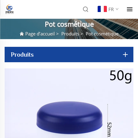
FR
Pot cosmétique
Page d’accueil
>
Produits
>
Pot cosmétique
Produits