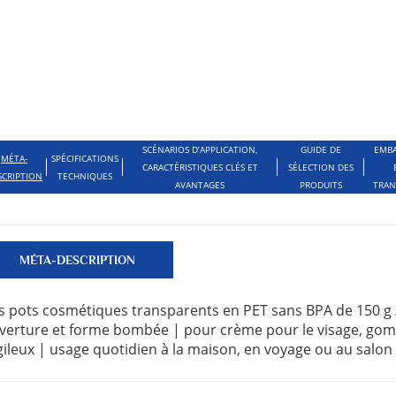
SCÉNARIOS D’APPLICATION,
GUIDE DE
EMBA
MÉTA-
SPÉCIFICATIONS
CARACTÉRISTIQUES CLÉS ET
SÉLECTION DES
SCRIPTION
TECHNIQUES
AVANTAGES
PRODUITS
TRAN
MÉTA-DESCRIPTION
s pots cosmétiques transparents en PET sans BPA de 150 g / 5
verture et forme bombée | pour crème pour le visage, gom
gileux | usage quotidien à la maison, en voyage ou au salon