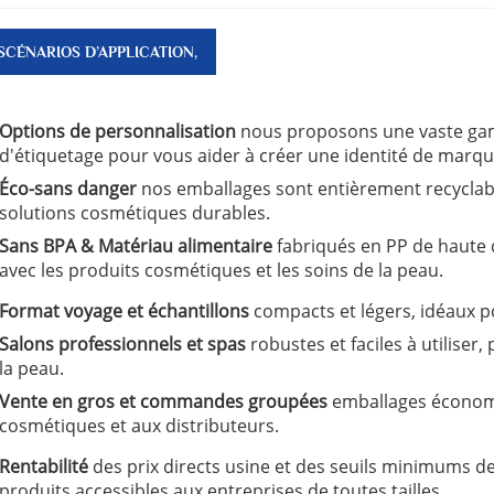
SCÉNARIOS D’APPLICATION,
CARACTÉRISTIQUES CLÉS ET
Options de personnalisation
nous proposons une vaste gam
AVANTAGES
d'étiquetage pour vous aider à créer une identité de marq
Éco-sans danger
nos emballages sont entièrement recyclab
solutions cosmétiques durables.
Sans BPA & Matériau alimentaire
fabriqués en PP de haute q
avec les produits cosmétiques et les soins de la peau.
Format voyage et échantillons
compacts et légers, idéaux 
Salons professionnels et spas
robustes et faciles à utiliser
la peau.
Vente en gros et commandes groupées
emballages économ
cosmétiques et aux distributeurs.
Rentabilité
des prix directs usine et des seuils minimums 
produits accessibles aux entreprises de toutes tailles.