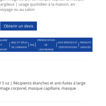
argileux | usage quotidien à la maison, en
voyage ou au salon
Obtenir un devis
LLAGE
PRÉSENTATION
MQC ET DÉLAI
NOS SERVICES ET
PRODUITS
ET
FAQ
DE
DE LIVRAISON
CERTIFICATIONS
ASSOCIÉS
SPORT
L'ENTREPRISE
 oz | Récipients étanches et anti-fuites à large
mage corporel, masque capillaire, masque