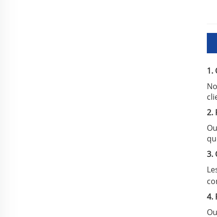
1.
No
cli
2.
Ou
qu
3.
Le
co
4.
Ou