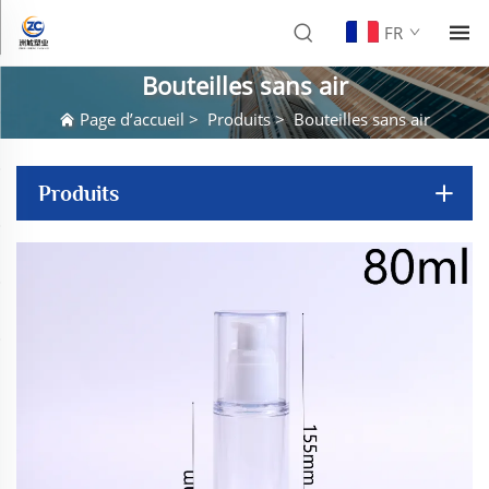
FR
Bouteilles sans air
Page d’accueil
>
Produits
>
Bouteilles sans air
Produits