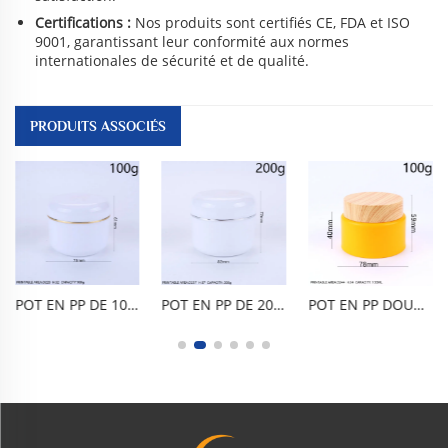
Certifications :
Nos produits sont certifiés CE, FDA et ISO
9001, garantissant leur conformité aux normes
internationales de sécurité et de qualité.
PRODUITS ASSOCIÉS
POT EN PP DE 100 ML (3 OZ) POUR CRÈME, POT DOUBLE COUCHE POUR CRÈME VISAGE, FLACON POUR CRÈME POUR LES YEUX, FLACON POUR CRÈME VISAGE, FLACON DOSEUR POUR CRÈME, RÉCIPIENT COSMÉTIQUE PORTABLE, ÉTANCHE ET HERMÉTIQUE, EN PP ALIMENTAIRE SANS BPA, À DOUBLE COUCHE, POUR ÉCHANTILLONS DE VOYAGE ET SOINS DE LA PEAU
POT EN PP DE 20 ML (0,7 OZ) POUR CRÈME, POT DOUBLE COUCHE POUR CRÈME VISAGE, FLACON POUR CRÈME POUR LES YEUX, FLACON POUR CRÈME VISAGE, FLACON DOSEUR POUR CRÈME, RÉCIPIENT COSMÉTIQUE PORTABLE, ÉTANCHE ET HERMÉTIQUE, EN PP ALIMENTAIRE SANS BPA, À DOUBLE COUCHE, POUR ÉCHANTILLONS DE VOYAGE ET SOINS DE LA PEAU
POT EN PP DOUBLE COUCHE DE STYLE TATCHA, 100 ML / 3 OZ, À EFFET GIVRÉ, À LARGE OUVERTURE POUR CRÈME POUR LE VISAGE, CRÈME CORRECTRICE, MASQUE ET GOMMAGE. COULEURS MACARON, SANS BPA, CONFORME AUX NORMES ALIMENTAIRES, ÉTANCHE ET HERMÉTIQUE AVEC BOUCHON INTÉRIEUR. RÉUTILISABLE, DURABLE ET PORTABLE, POUR SOINS DE LA PEAU ET COSMÉTIQUES