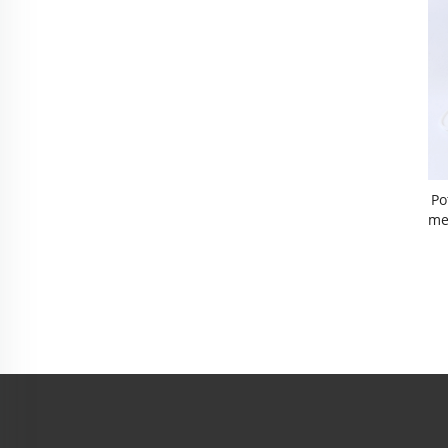
Po
Me
C 
Po
Ps
E F
Ti
R