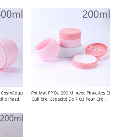
t Cosmétiqu
Pot Mat PP De 200 Ml Avec Pincettes Et
lle Plastiq
Cuillère, Capacité De 7 Oz Pour Crème
ionnement A
S, Récipient Cosmétique Étanche Pour
Antimanipul
Disques Démaquillants Et Cotons-Tige
 Pincettes T
S, Finition Mate, Pot Plastique De 200
ement Pour
Ml, Matière PP, Bouchon À Vis Avec Sc
t Pour Coto
Eau Arrachable, Idéal Pour Crèmes, Lai
orporel, Pot
Ts Corporels Et Produits Démaquillant