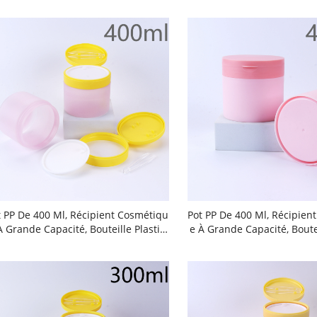
t PP De 400 Ml, Récipient Cosmétiqu
Pot PP De 400 Ml, Récipien
À Grande Capacité, Bouteille Plastiq
E À Grande Capacité, Boutei
 À Finition Mate, Conditionnement A
Ue À Finition Mate, Condit
c Bouchon À Vis, Sceau Antimanipul
Vec Bouchon À Vis, Sceau 
ion, Couvercle À Bascule, Pincettes T
Ation, Couvercle À Bascule,
nsparentes En PS, Rangement Pour
Ransparentes En PS, Rang
sques Démaquillants, Pot Pour Coto
Disques Démaquillants, Po
Tiges, Flacon Pour Lait Corporel, Pot
Ns-Tiges, Flacon Pour Lait C