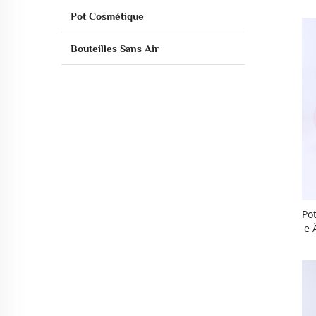
Pot Cosmétique
Bouteilles Sans Air
Po
E 
Ue
Ve
At
Ra
Di
Ns-