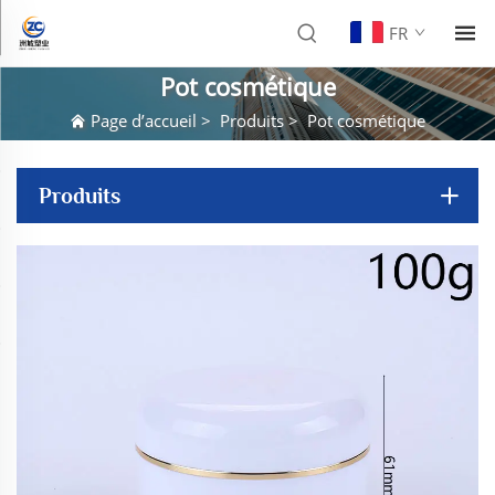
FR
Pot cosmétique
Page d’accueil
>
Produits
>
Pot cosmétique
Produits