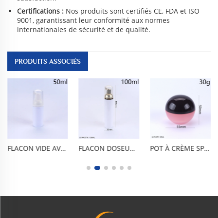
Certifications :
Nos produits sont certifiés CE, FDA et ISO
9001, garantissant leur conformité aux normes
internationales de sécurité et de qualité.
PRODUITS ASSOCIÉS
FLACON VIDE AVEC POMPE À MOUSSE EN PET ALIMENTAIRE SANS BPA DE 50 ML / 1,7 OZ, DISTRIBUTEUR DE NETTOYANT FACIAL. MOUSSE FINE EN UNE SEULE PRESSION, ÉTANCHE À L'AIR ET AUX FUITES, DESIGN CYLINDRIQUE BRILLANT. LÉGER ET PORTABLE, DURABLE ET RÉSISTANT AUX CHOCS, RÉUTILISABLE ET FACILE À NETTOYER. POUR MOUSSE ET SAVON POUR LES MAINS
FLACON DOSEUR EN MOUSSE PET SANS BPA, DE QUALITÉ ALIMENTAIRE, 100 ML / 3,3 OZ, VIDE, DESTINÉ AUX NETTOYANTS POUR LE VISAGE. MOUSSE FINE À UNE SEULE PRESSION, ÉTANCHE À L’AIR ET À LA FUITE, DESIGN CYLINDRIQUE BRILLANT. LÉGER ET PORTABLE, RÉSISTANT AUX CHOCS ET AUX CASSURES, RÉUTILISABLE ET FACILE À NETTOYER. POUR MOUSSES ET SAVONS POUR LES MAINS
POT À CRÈME SPHÉRIQUE EN PP DE 30 G / 1 OZ, RÉCIPIENT BRILLANT COULEUR MACARON VIOLET AVEC BOUCHON INTÉRIEUR ET COUVERCLE. SANS BPA, CONFORME AUX NORMES ALIMENTAIRES, LARGE OUVERTURE, ÉTANCHE, HERMÉTIQUE, ANTI-OXYDANT, RÉUTILISABLE, DURABLE ET RÉSISTANT AUX CHOCS. POUR CRÈMES POUR LES YEUX, CRÈMES POUR LE VISAGE, MASQUES POUR LES LÈVRES ET SOINS DE LA PEAU.