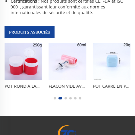
Certifications :
Nos produits sont certifiés CE, FDA et ISO
9001, garantissant leur conformité aux normes
internationales de sécurité et de qualité.
PRODUITS ASSOCIÉS
POT ROND À LARGE OUVERTURE À OUVERTURE PAR BASCULEMENT, 250 ML / 8 OZ. PP ALIMENTAIRE SANS BPA, ÉTANCHE À L’AIR, ÉTANCHE AUX FUITES ET ANTI-OXYDANT. ASPECT DÉPOLI TRANSPARENT, INCASSABLE, FACILE À UTILISER ET À NETTOYER, RÉUTILISABLE. CONVIENT AUX BAUMES NETTOYANTS, AUX MASQUES ARGILEUX, AUX GOMMAGES ET AUX CRÈMES. PORTABLE, ADAPTÉ AUX VOYAGES.
FLACON VIDE AVEC POMPE À MOUSSE EN PET ALIMENTAIRE SANS BPA DE 60 ML / 2 OZ, DISTRIBUTEUR DE NETTOYANT FACIAL. MOUSSE FINE EN UNE SEULE PRESSION, ÉTANCHE À L'AIR ET AUX FUITES, DESIGN CYLINDRIQUE BRILLANT. LÉGER ET PORTABLE, DURABLE ET RÉSISTANT AUX CHOCS, RÉUTILISABLE ET FACILE À NETTOYER. POUR MOUSSE ET SAVON POUR LES MAINS
POT CARRÉ EN PP DE 20 ML / 0,7 OZ À COINS ARRONDIS, RÉCIPIENT DOUBLE COUCHE BLEU CLAIR BRILLANT AVEC BOUCHON INTÉRIEUR. SANS BPA, CONFORME AUX NORMES ALIMENTAIRES, LARGE OUVERTURE, ÉTANCHE, ANTI-OXYDATION, RÉUTILISABLE ET DURABLE. POUR CRÈME POUR LE VISAGE, CRÈME POUR LES MAINS, CIRE CAPILLAIRE, MASQUE EN ARGILE ET SOINS DE LA PEAU