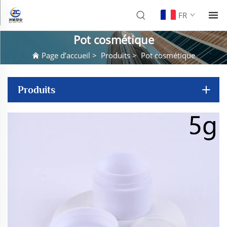
FR
Pot cosmétique
Page d’accueil
>
Produits
>
Pot cosmétique
Produits