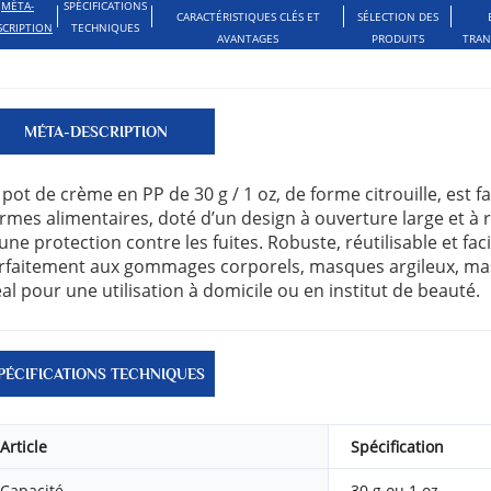
MÉTA-
SPÉCIFICATIONS
CARACTÉRISTIQUES CLÉS ET
SÉLECTION DES
SCRIPTION
TECHNIQUES
AVANTAGES
PRODUITS
TRAN
MÉTA-DESCRIPTION
 pot de crème en PP de 30 g / 1 oz, de forme citrouille, es
rmes alimentaires, doté d’un design à ouverture large et à 
 une protection contre les fuites. Robuste, réutilisable et faci
rfaitement aux gommages corporels, masques argileux, masq
éal pour une utilisation à domicile ou en institut de beauté.
PÉCIFICATIONS TECHNIQUES
Article
Spécification
Capacité
30 g ou 1 oz