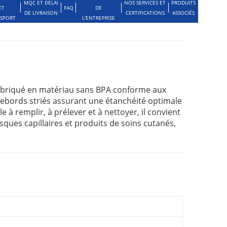
MQC ET DÉLAI
NOS SERVICES ET
PRODUITS
ET
FAQ
DE
DE LIVRAISON
CERTIFICATIONS
ASSOCIÉS
SPORT
L'ENTREPRISE
t fabriqué en matériau sans BPA conforme aux
rebords striés assurant une étanchéité optimale
le à remplir, à prélever et à nettoyer, il convient
ues capillaires et produits de soins cutanés,