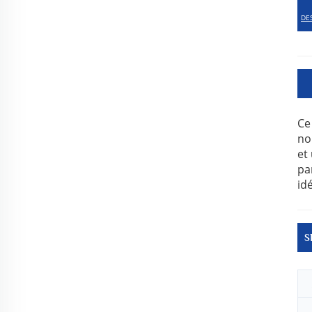
DE
Ce
no
et
pa
id
S