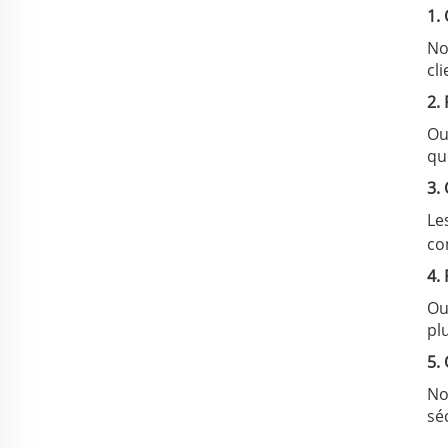
1.
No
cli
2.
Ou
qu
3.
Le
co
4.
Ou
pl
5.
No
sé