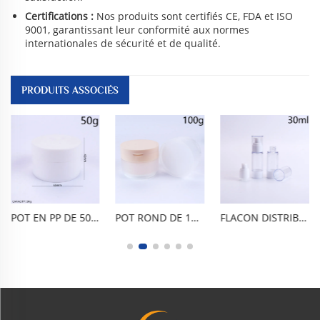
Certifications :
Nos produits sont certifiés CE, FDA et ISO
9001, garantissant leur conformité aux normes
internationales de sécurité et de qualité.
PRODUITS ASSOCIÉS
POT EN PP DE 50 ML (1,7 OZ) POUR CRÈME, POT DOUBLE COUCHE POUR CRÈME VISAGE, FLACON POUR CRÈME POUR LES YEUX, FLACON POUR CRÈME VISAGE, FLACON DOSEUR POUR CRÈME, RÉCIPIENT COSMÉTIQUE PORTABLE, ÉTANCHE ET HERMÉTIQUE, EN PP ALIMENTAIRE SANS BPA, À DOUBLE COUCHE, POUR ÉCHANTILLONS DE VOYAGE ET SOINS DE LA PEAU
POT ROND DE 100 ML / 3 OZ À LARGE OUVERTURE AVEC COUVERCLE À BASCULE. EN POLYPROPYLÈNE (PP) ALIMENTAIRE SANS BPA, ÉTANCHE, ANTI-FUITE ET ANTI-OXYDATION. ASPECT DÉPOLI TRANSPARENT, INCASSABLE, FACILE À UTILISER ET À NETTOYER, RÉUTILISABLE. POUR BAUME NETTOYANT, MASQUE ARGILEUX, GOMMAGE ET CRÈME. PRATIQUE POUR LES VOYAGES.
FLACON DISTRIBUTEUR SOUS VIDE PP DE 30 ML / 1 OZ, SANS BPA, ALIMENTAIRE, VIDE POUR COSMÉTIQUES DE VOYAGE. CONCEPTION À PRESSION SOUS VIDE, ÉTANCHE À L’AIR, ÉTANCHE AUX FUITES, ANTI-OXYDATION ET ANTI-REFLUX, CORPS TRANSPARENT ET CAPUCHON ANTI-POUSSIÈRE. PORTABLE ET COMPACT, DOSAGE PRÉCIS, RÉUTILISABLE ET DURABLE.