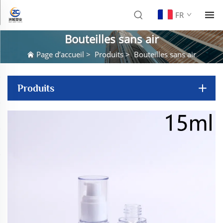
FR
Bouteilles sans air
Page d’accueil
>
Produits
>
Bouteilles sans air
Produits