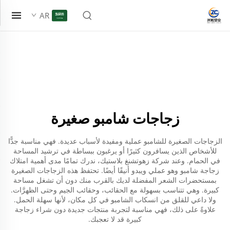
AR
زجاجات شامبو صغيرة
الزجاجات الصغيرة للشامبو عملية ومفيدة لأسباب عديدة. فهي مناسبة جدًّا
للأشخاص الذين يسافرون كثيرًا أو يرغبون ببساطة في ترشيد المساحة
في الحمام. وعند شركة زهوتشنغ بلاستيك، ندرك تمامًا مدى أهمية امتلاك
زجاجة شامبو
وهو عملي ويبدو أنيقًا أيضًا. تحتفظ هذه الزجاجات الصغيرة
بمستحضرات الشعر المفضلة لديك بالقرب منك دون أن تشغل مساحة
كبيرة. وهي تتناسب بسهولة مع الحقائب، وحقائب الجيم وحتى الظهرَّات.
ولا داعي للقلق من انسكاب الشامبو في كل مكان، لأنها سهلة الحمل.
علاوةً على ذلك، فهي مناسبة لتجربة منتجات جديدة دون شراء زجاجة
كبيرة قد لا تعجبك.