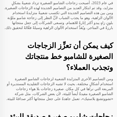
في عام 2023، أصبحت زجاجات الشامبو الصغيرة تزداد شعبيةً بشكلٍ
متزايد، وقد تم ابتكار العديد من التصاميم الجديدة لهذه الزجاجات الصغيرة.
ومن بين هذه التصاميم الجديدة التي تكتسب شعبيةً متزايدةً استخدام
الألوان الزاهية، وهو ما يجذب الشباب لأنَّ النظر إلى زجاجة شامبو ملوَّنة
بلونٍ زاهٍ يبدو أكثر إثارةً للاهتمام. وتسعى الشركات إلى جعل منتجاتها
بارزةً في المتاجر، ويُعَدُّ استخدام الألوان الزاهية وسيلةً فعَّالةً لتحقيق ذلك.
كيف يمكن أن تعزِّز الزجاجات
الصغيرة للشامبو خط منتجاتك
وتجذب العملاء؟
ومن التصاميم الأخرى المتزايدة الشعبية لزجاجات الشامبو الصغيرة
استخدام أشكالٍ مختلفة، بحيث لا تشبه الزجاجات التقليدية المستديرة أو
المربعة التي نراها في كل مكان. صغيرة
زجاجات بلا هواء
زجاجات
الشامبو الصغيرة مفيدةٌ أيضاً للبيئة، لأن بعض الشركات، مثل شركة
«تشووتشنغ بلاستيك»، تعمل جاهدةً على جعل منتجاتها أكثر صداقةً للبيئة.
زجاجات شامبو صغيرة صديقة للبيئة