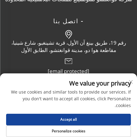
- اتصل بنا
رقم 19، طريق بينغ آن الأول، قرية تشينغبو، شارع شينيا،
مقاطعة هوا دو، مدينة قوانغتشو، الطابق الأول
[email protected]
We value your privacy
+86-13632102114
We use cookies and similar tools to provide our services. If
you don't want to accept all cookies, click Personalize
cookies.
حقوق الطبع والنشر © شركة قوانغتشو تشوتشنغ للمنتجات البلاستيكية
Accept all
المحدودة. جميع الحقوق محفوظة |
المدونة
|
سياسة الخصوصية
Personalize cookies