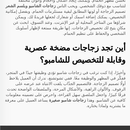
تُحسّن مظهر الحمام. ويمكنك إيجاد أشكال وأحجام وألوان مختلفة
لتتناسب مع ذوقك الشخصي. ويحب الناس
زجاجات الشامبو وبلسم الشعر
تصميم الزجاجة أو لونها المطابق لبقية مستلزمات الحمام. وبفضل إمكانية
التخصيص، يمكنك إضافة اسمك أو شعارك لجعلها فريدةً لك. ويمكن
شراؤها من المتاجر المحلية أو عبر الإنترنت. وعند التسوق، ابحث عن
مكانٍ يتيح لك تخصيص الزجاجات. إنها طريقة ممتعة لإظهار أسلوبك
الشخصي والحفاظ على تنظيم الحمام.
أين تجد زجاجات مضخة عصرية
وقابلة للتخصيص للشامبو؟
وأخيرًا، إذا كنت ترغب في زجاجات شامبو تؤدي وظيفتها جيدًا في المتجر،
ففكّر في المظهر والوظيفة معًا. ففي تشوتشنغ، ندرك أن العميل يلاحظ
أولًا تصميم الزجاجة. فالتصميم الجذّاب يلفت الانتباه عند عرضه على
الرفوف. والألوان الزاهية، والأشكال المرحة، والملصقات الواضحة تحدث
فرقًا كبيرًا. واجعل الملصق سهل القراءة، واحرص على تضمينه معلومات
كافية عن الشامبو. وهذا
زجاجات شامبو صغيرة
يساعد العميل على معرفة
ما يشتريه ولماذا يختاره.