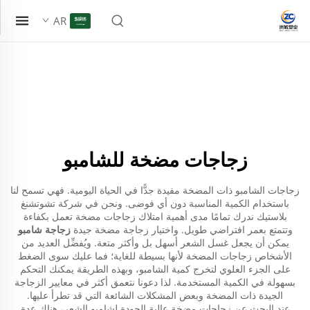
AR
زجاجات مضخة للشامبو
زجاجات الشامبو ذات المضخة مفيدة جدًّا في الحياة اليومية. فهي تسمح لنا
باستخدام الكمية المناسبة دون أي فوضى. ونحن في شركة تشوتشنغ
بلاستيك ندرك تمامًا مدى أهمية امتلاك زجاجات مضخة تعمل بكفاءة
وتتمتع بعمر افتراضي طويل. واختيار زجاجة مضخة جيدة
زجاجة شامبو
يمكن أن يجعل غسل الشعر أسهل بل وأكثر متعة. ويُفضِّل العديد من
الأشخاص زجاجات المضخة لأنها بسيطة للغاية؛ فما عليك سوى الضغط
على الجزء العلوي لتخرج كمية الشامبو، وبهذه الطريقة يمكنك التحكم
بسهولة في الكمية المستخدمة. لذا دعونا نتعمق أكثر في معايير الزجاجة
الجيدة ذات المضخة وبعض المشكلات الشائعة التي قد تطرأ عليها.
عند البحث عن زجاجات مضخة عالية الجودة لشامبو الشعر، هناك عدة