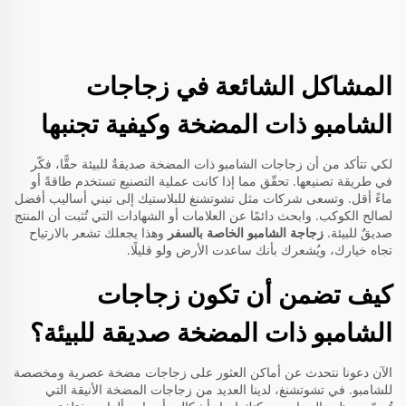
المشاكل الشائعة في زجاجات
الشامبو ذات المضخة وكيفية تجنبها
لكي تتأكد من أن زجاجات الشامبو ذات المضخة صديقةٌ للبيئة حقًّا، فكّر
في طريقة تصنيعها. تحقّق مما إذا كانت عملية التصنيع تستخدم طاقةً أو
ماءً أقل. وتسعى شركات مثل تشوتشنغ للبلاستيك إلى تبني أساليب أفضل
لصالح الكوكب. وابحث دائمًا عن العلامات أو الشهادات التي تُثبت أن المنتج
صديقٌ للبيئة.
زجاجة الشامبو الخاصة بالسفر
وهذا يجعلك تشعر بالارتياح
تجاه خيارك، ويُشعرك بأنك ساعدت الأرض ولو قليلًا.
كيف تضمن أن تكون زجاجات
الشامبو ذات المضخة صديقة للبيئة؟
الآن دعونا نتحدث عن أماكن العثور على زجاجات مضخة عصرية ومخصصة
للشامبو. في تشوتشنغ، لدينا العديد من زجاجات المضخة الأنيقة التي