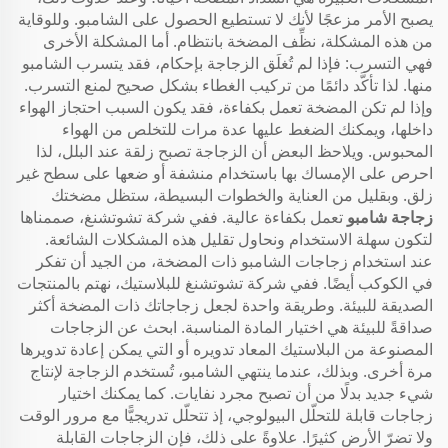
يصبح الأمر مزعجًا لأنك لا تستطيع الحصول على الشامبو. وللوقاية
من هذه المشكلة، نظِّف المضخة بانتظام. أما المشكلة الأخرى
فهي التسرب: فإذا لم تُغلَق الزجاجة بإحكام، فقد يتسرب الشامبو
منها. لذا تأكَّد دائمًا من تركيب الغطاء بشكل صحيح لمنع التسرب.
وإذا لم تكن المضخة تعمل بكفاءة، فقد يكون السبب احتجاز الهواء
داخلها، ويمكنك الضغط عليها عدة مرات للتخلص من الهواء
المحبوس. ويلاحظ البعض أن الزجاجة تصبح زلقة عند البلل، لذا
احرص على الإمساك بها باستخدام منشفة أو ضعها على سطح غير
زلق. وبقليل من العناية والخطوات البسيطة، ستظل مضختك
زجاجة شامبو
تعمل بكفاءة عالية. ففي شركة تشوتشنغ، صممناها
لتكون سهلة الاستخدام ونحاول تقليل هذه المشكلات الشائعة.
عند استخدام زجاجات الشامبو ذات المضخة، من الجيد أن تفكر
في الكوكب أيضًا. ففي شركة تشوتشنغ للبلاستيك، نهتم بالمنتجات
الصديقة للبيئة. وطريقة واحدة لجعل زجاجاتك ذات المضخة أكثر
صداقةً للبيئة هي اختيار المادة المناسبة. ابحث عن الزجاجات
المصنوعة من البلاستيك المعاد تدويره أو التي يمكن إعادة تدويرها
مرة أخرى. وبذلك، عندما ينتهي الشامبو، تُستخدم الزجاجة لإنتاج
شيء جديد بدلًا من أن تصبح مجرد نفايات. كما يمكنك اختيار
زجاجات قابلة للتحلّل البيولوجي، إذ تتحلّل تدريجيًّا مع مرور الوقت
ولا تضرّ الأرض كثيرًا. علاوةً على ذلك، فإن الزجاجات القابلة