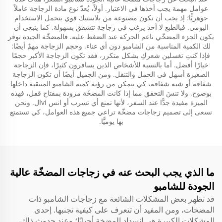
عوامل مهمة يجب أخذها في الاعتبار. أولاً، يُعدّ نوع مادة الزجاجة عاملاً
جوهريًّا؛ إذ يجب أن تكون مصنوعة من بلاستيك قوي يتحمل الاستخدام
اليومي. فبالطبع لا أحد يرغب في زجاجة تتشقق بسهولة. كما ينبغي أن
يكون الجزء المضخّي ناعم الحركة عند الضغط عليه. فالمضخّة الجيدة توفر
لك الكمية المناسبة من الشامبو دون أي عناء. وحجم الزجاجة مهمٌ أيضًا:
فإذا كنتِ تغسلين شعركِ بشكل متكرر، فقد تكون الزجاجة الأكبر حجمًا
خيارًا أفضل. أما بالنسبة للأشخاص الذين يسافرون كثيرًا، فإن الزجاجة
الصغيرة أسهل في الحمل والتنقل. ومن الجميل أيضًا أن تكون الزجاجة
شفافة أو شبه شفافة، كي تتمكن من رؤية كمية الشامبو المتبقية داخلها
بوضوح. ولا تنسَ التحقق مما إذا كانت المضخّة مزودة بمفتاح قفل، فهذه
الميزة مفيدة جدًّا عند السفر، لأنها تمنع أي تسرب أو انس viال. ونحن
نسعى إلى تصميم زجاجات مضخّة تراعي جميع هذه العوامل، كي تستمتع
بها يوميًّا.
ما الذي يجب البحث عنه في زجاجات المضخّة عالية
الجودة للشامبو
قد تظهر بعض المشكلات الشائعة مع زجاجات الشامبو ذات
المضخات، ومن المفيد أن تتعرف على كيفية تجنبها. إحدى
المشكلات الكبيرة هي انسداد المضخة أحيانًا؛ وعند حدوث ذلك،