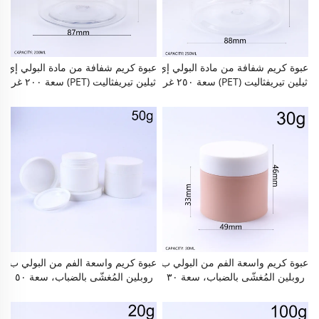
والسفر والصالونات التجميلية
يف، وكذلك للاستخدام اليومي في ال
منزل أو أثناء السفر أو في صالونات
التجميل.
عبوة كريم شفافة من مادة البولي إي
عبوة كريم شفافة من مادة البولي إي
ثيلين تيريفثاليت (PET) سعة ٢٥٠ غر
ثيلين تيريفثاليت (PET) سعة ٢٠٠ غر
ام / ٨ أونصة، ذات فتحة عريضة وش
ام / ٦٫٧ أونصة، ذات فتحة عريضة
كل بُلْبُوز (مستدير)، عبوة تجميلية فا
وشكل بُلْبُوز (مستدير)، عبوة تجميل
رغة قابلة لإعادة التعبئة ومزودة بغط
ية فارغة قابلة لإعادة التعبئة ومزودة
اء لولبي محكم الإغلاق، خالية من ما
بغطاء لولبي محكم الإغلاق، خالية م
دة البيسفينول أ (BPA)، مقاومة للت
ن مادة البيسفينول أ (BPA)، مقاومة
سرب، ويمكن إعادة استخدامها للكر
للتسرب، ويمكن إعادة استخدامها لل
يمات الوجهية، مقشرات الجسم، أقن
كريمات الوجهية، مقشرات الجسم،
عة الشعر، أقنعة الطين، بلسم التنظ
أقنعة الشعر، أقنعة الطين، بلسم الت
يف، وكذلك للاستخدام اليومي في ال
نظيف، وكذلك للاستخدام اليومي ف
منزل أو أثناء السفر أو في صالونات
ي المنزل أو أثناء السفر أو في صالو
التجميل.
نات التجميل.
عبوة كريم واسعة الفم من البولي ب
عبوة كريم واسعة الفم من البولي ب
روبلين المُغشّى بالضباب، سعة ٣٠
روبلين المُغشّى بالضباب، سعة ٥٠
غرامًا / أونصة واحدة، عبوة فارغة قا
غرامًا / ١٫٧ أونصة، عبوة فارغة قابل
بلة لإعادة التعبئة ذات طبقتين مع غ
ة لإعادة التعبئة ذات طبقتين مع غطا