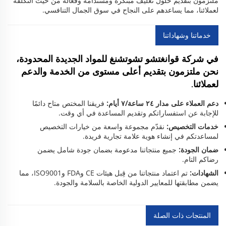
ملتزمون بتقديم حلول تغليف مبتكرة ومستدامة وفعّالة من حيث التكلفة
لعملائنا، مما يساعدهم على النجاح في سوق الجمال التنافسي.
خدماتنا وشهاداتنا
في شركة قوانغتشو تشوتشنغ للمواد الجديدة المحدودة،
نحن ملتزمون بتقديم أعلى مستوى من الخدمة والدعم
لعملائنا.
دعم العملاء على مدار ٢٤ ساعة/٧ أيام:
فريقنا المختص متاح دائمًا
للإجابة عن استفساراتكم وتقديم المساعدة في أي وقت.
خدمات التخصيص:
نقدّم مجموعة واسعة من خيارات التخصيص
لمساعدتكم في إنشاء هوية علامة تجارية فريدة.
ضمان الجودة:
جميع منتجاتنا مدعومة بضمان جودة شامل يضمن
رضاكم التام.
الشهادات:
تم اعتماد منتجاتنا من قِبل هيئات CE وFDA وISO9001، مما
يضمن مطابقتها للمعايير الدولية الخاصة بالسلامة والجودة.
المنتجات ذات الصلة