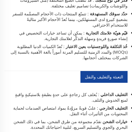
فكّر في نوع منتجك
: قد تتطلّب الصيغ المختلفة (مثل السيرومات
واللوشنات والكريمات) تصاميم تغليف مختلفة.
حدّد سوقك المستهدفة
: تتمتّع المنتجات ذات الأحجام المصمَّمة للسفر
بشعبيةٍ كبيرةٍ لدى المستهلكين، بينما تُعدّ الأحجام الأكبر مثاليةً
للاستخدام الاحترافي.
قيّم هويّة علامتك التجارية
: يمكن أن تساعد خيارات التخصيص في
إنشاء صورةٍ فريدةٍ وسهلة التذكُّر لعلامتك التجارية.
خُذ التكلفة واللوجستيات بعين الاعتبار
: تُعدّ الكميات الدنيا المطلوبة
(MOQs) والمدد الزمنية للتسليم المرنة أموراً بالغة الأهمية بالنسبة إلى
الشركات بمختلف أحجامها.
التعبئة والتغليف والنقل
التغليف الداخلي
: يُغلف كل زجاجةٍ على حدةٍ بطبقةٍ بلاستيكيةٍ واقيةٍ
لمنع الخدوش والتلف.
التغليف الخارجي
: علبٌ قويةٌ مزوَّدةٌ بمواد امتصاص الصدمات لحماية
المحتويات من التأثيرات أثناء النقل.
خيارات الشحن
نقدّم مجموعة من طرق الشحن، بما في ذلك الشحن
البحري والجوي والتسليم السريع، لتلبية احتياجاتك المحددة.