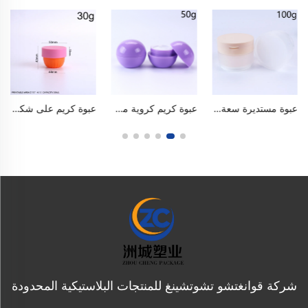
عبوة مستديرة سعة ١٠٠ مل / ٣ أونصة، ذات فتحة واسعة وغطاء قلاب علوي. مصنوعة من بولي بروبلين (PP) آمن للاتصال مع الأغذية وخالٍ من مادة البيسفينول أ (BPA)، محكمة الإغلاق ومنع التسرب ومكافحة الأكسدة. شفافة مُلبَّدة، مقاومة للكسر، سهلة الاستخدام والتنظيف، وإعادة الاستخدام. مناسبة لمزيل المكياج الدهني، وأقنعة الطين، والمقشرات، والكريمات. مناسبة للسفر،
عبوة كريم كروية من البولي بروبيلين سعة ٥٠ غرام / ١٫٧ أونصة، عبوة لامعة بلون أرجواني يشبه حلوى الماكرون، مزودة بسدادة داخلية وغطاء. عبوة ذات فتحة واسعة مصنوعة من مواد آمنة للاستخدام الغذائي وخالية من مادة البيسفينول أ (BPA)، محكمة الإغلاق تمامًا ومنع التسرب، ومضادة للأكسدة، قابلة لإعادة الاستخدام، متينة ومقاومة للكسر. مناسبة لكريم العيون وكريم الوجه وقناع الشفاه ومنتجات العناية بالبشرة، ومناسبة للسفر.
عبوة كريم على شكل قرعٍ بوزن ٣٠ غرامًا (أونصة واحدة)، مصنوعة من البولي بروبلين (PP)، ذات فتحة واسعة وقاعدة مستديرة مخططة، وحاوية محكمة الإغلاق لمستحضرات التقشير للجسم، وأقنعة الطين، وأقنعة الشعر، والمرطبات وأقنعة الوجه، آمنة للاستخدام الغذائي وخالية من مادة البيسفينول أ (BPA)، ويمكن إعادة استخدامها في المنزل وصالونات التجميل
شركة قوانغتشو تشوتشينغ للمنتجات البلاستيكية المحدودة