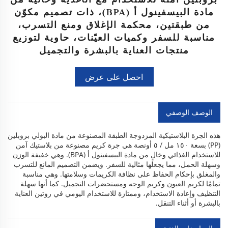
مادة البيسفينول أ (BPA)، ذات تصميم مكوّن
من طبقتين، محكمة الإغلاق ومنع التسرب،
مناسبة للسفر وكميات العيّنات، حاوية لتوزيع
منتجات العناية بالبشرة والتجميل
احصل على عرض
أسعار
الوصف الوصفي
هذه الجرة البلاستيكية المزدوجة الطبقة المصنوعة من مادة البولي بروبلين
(PP) بسعة ١٥٠ مل / ٥ أونصة هي جرة كريم مصنوعة من بلاستيك آمن
للاستخدام الغذائي وخالٍ من مادة البيسفينول أ (BPA). وهي خفيفة الوزن
وسهلة الحمل، مما يجعلها مثالية للسفر. ويضمن التصميم المانع للتسرب
والمغلق بإحكام الحفاظ على نظافة الكريمات وسلامتها. وهي مناسبة
تمامًا لكريم العيون وكريم الوجه ومستحضرات التجميل. كما أنها سهلة
التنظيف وإعادة الاستخدام، وممتازة للاستخدام اليومي في روتين العناية
بالبشرة أو أثناء التنقل.