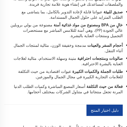
والملصقات لمساعدتك في إنشاء هوية علامة تجارية فريدة.
صديق للبيئة
عبواتنا قابلة لإعادة التدوير بالكامل، بما يتماشى مع
الطلب المتزايد على حلول الجمال المستدامة.
خالٍ من BPA ومصنوع من مواد غذائية آمنة
مصنوعة من بولي بروبلين
عالي الجودة (PP)، وهي آمنة للتلامس المباشر مع مستحضرات
التجميل ومنتجات العناية بالبشرة.
أحجام السفر والعينات
مدمجة وخفيفة الوزن، مثالية لمنتجات الجمال
أثناء التنقل.
صالونات ومنتجعات احترافية
متينة وسهلة الاستخدام، مثالية لعلاجات
العناية بالبشرة الاحترافية.
طلبات الجملة والكميات الكبيرة
عبوات اقتصادية من حيث التكلفة
للعلامات التجارية الكبيرة في مجال الجمال والموزعين.
فعالة من حيث التكلفة
أسعار المصنع المباشرة وكميات الطلب الدنيا
المرنة تجعل منتجاتنا في متناول الشركات بمختلف أحجامها.
دليل اختيار المنتج