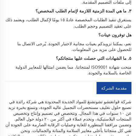
إلى ملفات التصميم المقدمة.
٣. ما هي المدة الزمنية اللازمة لإتمام الطلب المخصص؟
يستغرق تنفيذ الطلبات المخصصة عادةً
لإكمال الطلب، ويعتمد ذلك
١٥ يومًا
على تعقيد التصميم وحجم الطلب.
هل توفرون عينات؟
نعم، يمكننا تزويدكم بعينات مجانية لاختبار الجودة. يُرجى الاتصال بنا
للحصول على مزيد من المعلومات.
٥. ما الشهادات التي حصلت عليها منتجاتكم؟
منحت شهادة ISO9001 لمنتجاتنا، مما يضمن امتثالها للمعايير الدولية
الخاصة بالسلامة والجودة.
مقدمة الشركة
شركة قوانغتشو تشوتشنغ للمواد الجديدة المحدودة هي شركة رائدة في
تصنيع حلول تغليف مستحضرات التجميل عالية الجودة، وتتمتع بخبرة تزيد
عن ١٠ سنوات في هذا المجال. ونتخصص في تصميم وإنتاج وتخصيص
المنتجات البلاستيكية، ونخدم عملاء في أكثر من ٢٠ دولة حول العالم.
وتضمن مرافقنا المتطورة للغاية وعمليات الرقابة الصارمة على الجودة أن
تفي كل منتجاتنا بأعلى معايير السلامة والمتانة والجماليات. ونحن