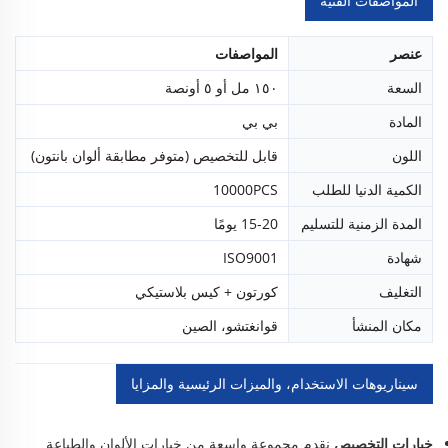
المواصفات الفنية
عنصر
المواصفات
السعة
١٥٠ مل أو ٥ أونصة
المادة
بي بي
اللون
قابل للتخصيص (متوفر مطابقة ألوان بانتون)
الكمية الدنيا للطلب
10000PCS
المدة الزمنية للتسليم
15-20 يومًا
شهادة
ISO9001
التغليف
كورتون + كيس بلاستيكي
مكان المنشأ
قوانغتشو، الصين
سيناريوهات الاستخدام، والميزات الرئيسية والمزايا
خيارات التخصيص
نقدم مجموعة واسعة من خيارات الألوان والطباعة