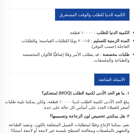
الكمية الدنيا للطلب والوقت المستغرق
الكمية الدنيا للطلب
: ١٠٠٠٠ قطعة
المدة الزمنية للتسليم
: ١٥–٢٠ يومًا للطلبات القياسية؛ وللطلبات
العاجلة (حسب التوفر).
طلبات مخصصة
: قد يتطلب الأمر وقتًا إضافيًّا للألوان المخصصة
والطباعة والملصقات.
الأسئلة الشائعة
١. ما هو الحد الأدنى لكمية الطلب (MOQ) لمنتجكم؟
يبلغ الحد الأدنى لكمية الطلب لدينا ١٠٠٠٠ قطعة، ولكن يمكننا تلبية طلبات
أصغر للعملاء الجدد على أساس كل حالة على حدة.
٢. هل يمكنني تخصيص لون الزجاجة وتصميمها؟
نعم، يمكننا الإنتاج وفقًا لمتطلبات العميل المتعلقة باللون، وتنفيذ الطباعة
والتجهيز بالملصقات ومعالجة السطح بلمسة غير لامعة أو لامعة استنادًا