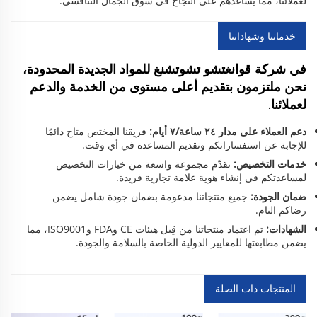
لعملائنا، مما يساعدهم على النجاح في سوق الجمال التنافسي.
خدماتنا وشهاداتنا
في شركة قوانغتشو تشوتشنغ للمواد الجديدة المحدودة،
نحن ملتزمون بتقديم أعلى مستوى من الخدمة والدعم
لعملائنا.
دعم العملاء على مدار ٢٤ ساعة/٧ أيام:
فريقنا المختص متاح دائمًا
للإجابة عن استفساراتكم وتقديم المساعدة في أي وقت.
خدمات التخصيص:
نقدّم مجموعة واسعة من خيارات التخصيص
لمساعدتكم في إنشاء هوية علامة تجارية فريدة.
ضمان الجودة:
جميع منتجاتنا مدعومة بضمان جودة شامل يضمن
رضاكم التام.
الشهادات:
تم اعتماد منتجاتنا من قِبل هيئات CE وFDA وISO9001، مما
يضمن مطابقتها للمعايير الدولية الخاصة بالسلامة والجودة.
المنتجات ذات الصلة