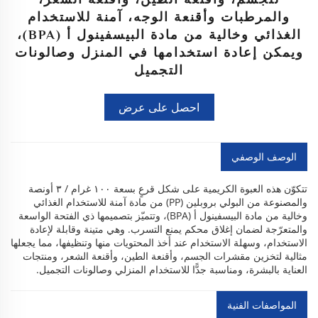
والمرطبات وأقنعة الوجه، آمنة للاستخدام
الغذائي وخالية من مادة البيسفينول أ (BPA)،
ويمكن إعادة استخدامها في المنزل وصالونات
التجميل
احصل على عرض
أسعار
الوصف الوصفي
تتكوّن هذه العبوة الكريمية على شكل قرعٍ بسعة ١٠٠ غرام / ٣ أونصة
والمصنوعة من البولي بروبلين (PP) من مادة آمنة للاستخدام الغذائي
وخالية من مادة البيسفينول أ (BPA)، وتتميّز بتصميمها ذي الفتحة الواسعة
والمتعرّجة لضمان إغلاق محكم يمنع التسرب. وهي متينة وقابلة لإعادة
الاستخدام، وسهلة الاستخدام عند أخذ المحتويات منها وتنظيفها، مما يجعلها
مثالية لتخزين مقشرات الجسم، وأقنعة الطين، وأقنعة الشعر، ومنتجات
العناية بالبشرة، ومناسبة جدًّا للاستخدام المنزلي وصالونات التجميل.
المواصفات الفنية