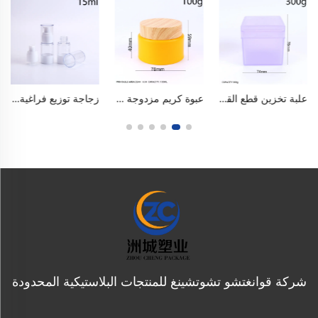
علبة تخزين قطع القطن المربعة ذات الغطاء القابل للطي سعة ١٠ أونصة / ٣٠٠ مل، مصنوعة من بلاستيك البولي بروبيلين الآمن للاستخدام مع الأغذية وخالي من مادة البيسفينول أ (BPA)، منظم ذو طبقتين محكم الإغلاق ومزود بطقم داخلي، وصينية قابلة للفصل وملاقط مدمجة. مقاومة للغبار والرطوبة والانكسار، وتفصل بين المواد الرطبة والجافة، بلون أبيض مطفّى وشفاف.
عبوة كريم مزدوجة الطبقات من البولي بروبلين سعة ١٠٠ مل / ٣ أونصة، على غرار تصميم تاتشا، مُغشّاة بلون ضبابي، ذات فتحة واسعة للكريمات الوجهية وكريمات توحيد اللون والأقنعة والمقشرات. بألوان الماكرون، خالية من مادة البيسفينول أ (BPA)، آمنة للاستخدام الغذائي، محكمة الإغلاق ومنع التسرب مع سدادة داخلية. قابلة لإعادة الاستخدام، متينة وسهلة الحمل، مناسبة لمنتجات العناية بالبشرة ومستحضرات التجميل.
زجاجة توزيع فراغية سعة ١٥ مل / ٠٫٥ أونصة، مصنوعة من مادة البولي بروبيلين (PP) الغذائية الخالية من مادة البيسفينول أ (BPA)، فارغة للاستخدام في مستحضرات التجميل أثناء السفر. بتصميم ضغط فراغي، محكمة الإغلاق ومنع التسرب، ومضادة للأكسدة وانعكاس التدفق. جسم شفاف وغطاء واقٍ من الغبار. مدمجة وسهلة الحمل، تحكم دقيق في الجرعة، قابلة لإعادة الاستخدام ومتينة.
شركة قوانغتشو تشوتشينغ للمنتجات البلاستيكية المحدودة