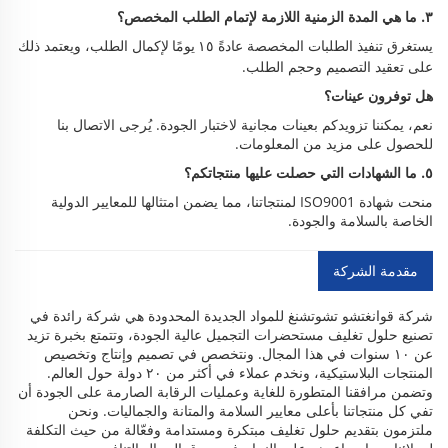
٣. ما هي المدة الزمنية اللازمة لإتمام الطلب المخصص؟
يستغرق تنفيذ الطلبات المخصصة عادةً
لإكمال الطلب، ويعتمد ذلك
١٥ يومًا
على تعقيد التصميم وحجم الطلب.
هل توفرون عينات؟
نعم، يمكننا تزويدكم بعينات مجانية لاختبار الجودة. يُرجى الاتصال بنا
للحصول على مزيد من المعلومات.
٥. ما الشهادات التي حصلت عليها منتجاتكم؟
منحت شهادة ISO9001 لمنتجاتنا، مما يضمن امتثالها للمعايير الدولية
الخاصة بالسلامة والجودة.
مقدمة الشركة
شركة قوانغتشو تشوتشنغ للمواد الجديدة المحدودة هي شركة رائدة في
تصنيع حلول تغليف مستحضرات التجميل عالية الجودة، وتتمتع بخبرة تزيد
عن ١٠ سنوات في هذا المجال. ونتخصص في تصميم وإنتاج وتخصيص
المنتجات البلاستيكية، ونخدم عملاء في أكثر من ٢٠ دولة حول العالم.
وتضمن مرافقنا المتطورة للغاية وعمليات الرقابة الصارمة على الجودة أن
تفي كل منتجاتنا بأعلى معايير السلامة والمتانة والجماليات. ونحن
ملتزمون بتقديم حلول تغليف مبتكرة ومستدامة وفعّالة من حيث التكلفة