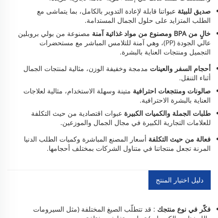
صديق للبيئة
عبواتنا قابلة لإعادة التدوير بالكامل، بما يتماشى مع
الطلب المتزايد على حلول الجمال المستدامة.
خالٍ من BPA ومصنوع من مواد غذائية آمنة
مصنوعة من بولي بروبلين
عالي الجودة (PP)، وهي آمنة للتلامس المباشر مع مستحضرات
التجميل ومنتجات العناية بالبشرة.
أحجام السفر والعينات
مدمجة وخفيفة الوزن، مثالية لمنتجات الجمال
أثناء التنقل.
صالونات ومنتجعات احترافية
متينة وسهلة الاستخدام، مثالية لعلاجات
العناية بالبشرة الاحترافية.
طلبات الجملة والكميات الكبيرة
عبوات اقتصادية من حيث التكلفة
للعلامات التجارية الكبيرة في مجال الجمال والموزعين.
فعالة من حيث التكلفة
أسعار المصنع المباشرة وكميات الطلب الدنيا
المرنة تجعل منتجاتنا في متناول الشركات بمختلف أحجامها.
دليل اختيار المنتج
فكّر في نوع منتجك
: قد تتطلّب الصيغ المختلفة (مثل السيرومات