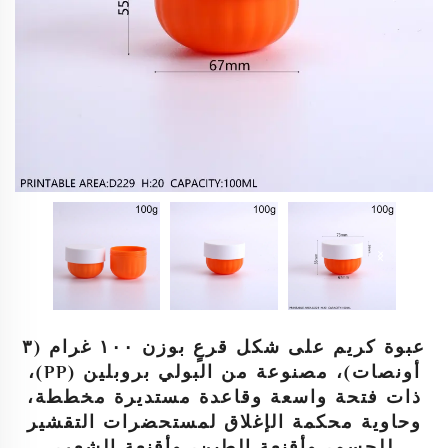
عبوة كريم على شكل قرعٍ بوزن ١٠٠ غرام (٣
أونصات)، مصنوعة من البولي بروبلين (PP)،
ذات فتحة واسعة وقاعدة مستديرة مخططة،
وحاوية محكمة الإغلاق لمستحضرات التقشير
للجسم، وأقنعة الطين، وأقنعة الشعر،