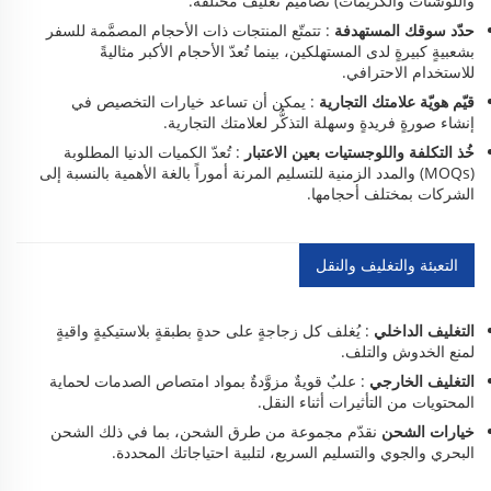
واللوشنات والكريمات) تصاميم تغليف مختلفة.
حدّد سوقك المستهدفة
: تتمتّع المنتجات ذات الأحجام المصمَّمة للسفر
بشعبيةٍ كبيرةٍ لدى المستهلكين، بينما تُعدّ الأحجام الأكبر مثاليةً
للاستخدام الاحترافي.
قيّم هويّة علامتك التجارية
: يمكن أن تساعد خيارات التخصيص في
إنشاء صورةٍ فريدةٍ وسهلة التذكُّر لعلامتك التجارية.
خُذ التكلفة واللوجستيات بعين الاعتبار
: تُعدّ الكميات الدنيا المطلوبة
(MOQs) والمدد الزمنية للتسليم المرنة أموراً بالغة الأهمية بالنسبة إلى
الشركات بمختلف أحجامها.
التعبئة والتغليف والنقل
التغليف الداخلي
: يُغلف كل زجاجةٍ على حدةٍ بطبقةٍ بلاستيكيةٍ واقيةٍ
لمنع الخدوش والتلف.
التغليف الخارجي
: علبٌ قويةٌ مزوَّدةٌ بمواد امتصاص الصدمات لحماية
المحتويات من التأثيرات أثناء النقل.
خيارات الشحن
نقدّم مجموعة من طرق الشحن، بما في ذلك الشحن
البحري والجوي والتسليم السريع، لتلبية احتياجاتك المحددة.