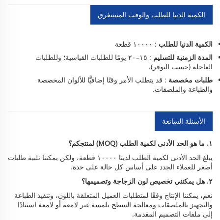
الكمية الدنيا للطلب والوقت المستغرق
الكمية الدنيا للطلب
: ١٠٠٠٠ قطعة
المدة الزمنية للتسليم
: ١٥–٢٠ يومًا للطلبات القياسية؛ وللطلبات
العاجلة (حسب التوفر).
طلبات مخصصة
: قد يتطلب الأمر وقتًا إضافيًّا للألوان المخصصة
والطباعة والملصقات.
الأسئلة الشائعة
١. ما هو الحد الأدنى لكمية الطلب (MOQ) لمنتجكم؟
يبلغ الحد الأدنى لكمية الطلب لدينا ١٠٠٠٠ قطعة، ولكن يمكننا تلبية طلبات
أصغر للعملاء الجدد على أساس كل حالة على حدة.
٢. هل يمكنني تخصيص لون الزجاجة وتصميمها؟
نعم، يمكننا الإنتاج وفقًا لمتطلبات العميل المتعلقة باللون، وتنفيذ الطباعة
والتجهيز بالملصقات ومعالجة السطح بلمسة غير لامعة أو لامعة استنادًا
إلى ملفات التصميم المقدمة.