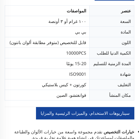
عنصر
المواصفات
السعة
١٠٠ غرام أو ٣ أونصة
المادة
بي بي
اللون
قابل للتخصيص (متوفر مطابقة ألوان بانتون)
الكمية الدنيا للطلب
10000PCS
المدة الزمنية للتسليم
15-20 يومًا
شهادة
ISO9001
التغليف
كورتون + كيس بلاستيكي
مكان المنشأ
قوانغتشو، الصين
سيناريوهات الاستخدام، والميزات الرئيسية والمزايا
خيارات التخصيص
نقدم مجموعة واسعة من خيارات الألوان والطباعة
والملصقات لمساعدتك في إنشاء هوية علامة تجارية فريدة.