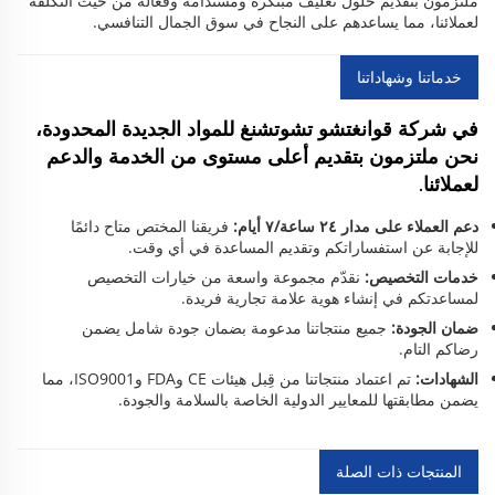
ملتزمون بتقديم حلول تغليف مبتكرة ومستدامة وفعّالة من حيث التكلفة
لعملائنا، مما يساعدهم على النجاح في سوق الجمال التنافسي.
خدماتنا وشهاداتنا
في شركة قوانغتشو تشوتشنغ للمواد الجديدة المحدودة،
نحن ملتزمون بتقديم أعلى مستوى من الخدمة والدعم
لعملائنا.
دعم العملاء على مدار ٢٤ ساعة/٧ أيام:
فريقنا المختص متاح دائمًا
للإجابة عن استفساراتكم وتقديم المساعدة في أي وقت.
خدمات التخصيص:
نقدّم مجموعة واسعة من خيارات التخصيص
لمساعدتكم في إنشاء هوية علامة تجارية فريدة.
ضمان الجودة:
جميع منتجاتنا مدعومة بضمان جودة شامل يضمن
رضاكم التام.
الشهادات:
تم اعتماد منتجاتنا من قِبل هيئات CE وFDA وISO9001، مما
يضمن مطابقتها للمعايير الدولية الخاصة بالسلامة والجودة.
المنتجات ذات الصلة