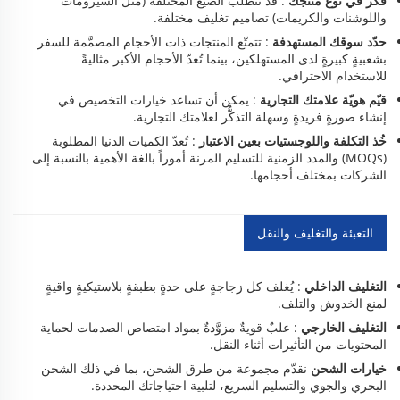
فكّر في نوع منتجك
: قد تتطلّب الصيغ المختلفة (مثل السيرومات
واللوشنات والكريمات) تصاميم تغليف مختلفة.
حدّد سوقك المستهدفة
: تتمتّع المنتجات ذات الأحجام المصمَّمة للسفر
بشعبيةٍ كبيرةٍ لدى المستهلكين، بينما تُعدّ الأحجام الأكبر مثاليةً
للاستخدام الاحترافي.
قيّم هويّة علامتك التجارية
: يمكن أن تساعد خيارات التخصيص في
إنشاء صورةٍ فريدةٍ وسهلة التذكُّر لعلامتك التجارية.
خُذ التكلفة واللوجستيات بعين الاعتبار
: تُعدّ الكميات الدنيا المطلوبة
(MOQs) والمدد الزمنية للتسليم المرنة أموراً بالغة الأهمية بالنسبة إلى
الشركات بمختلف أحجامها.
التعبئة والتغليف والنقل
التغليف الداخلي
: يُغلف كل زجاجةٍ على حدةٍ بطبقةٍ بلاستيكيةٍ واقيةٍ
لمنع الخدوش والتلف.
التغليف الخارجي
: علبٌ قويةٌ مزوَّدةٌ بمواد امتصاص الصدمات لحماية
المحتويات من التأثيرات أثناء النقل.
خيارات الشحن
نقدّم مجموعة من طرق الشحن، بما في ذلك الشحن
البحري والجوي والتسليم السريع، لتلبية احتياجاتك المحددة.