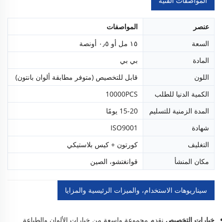
المواصفات الفنية
عنصر
المواصفات
السعة
١٥ مل أو ٠٫٥ أونصة
المادة
بي بي
اللون
قابل للتخصيص (متوفر مطابقة ألوان بانتون)
الكمية الدنيا للطلب
10000PCS
المدة الزمنية للتسليم
15-20 يومًا
شهادة
ISO9001
التغليف
كورتون + كيس بلاستيكي
مكان المنشأ
قوانغتشو، الصين
سيناريوهات الاستخدام، والميزات الرئيسية والمزايا
خيارات التخصيص
نقدم مجموعة واسعة من خيارات الألوان والطباعة