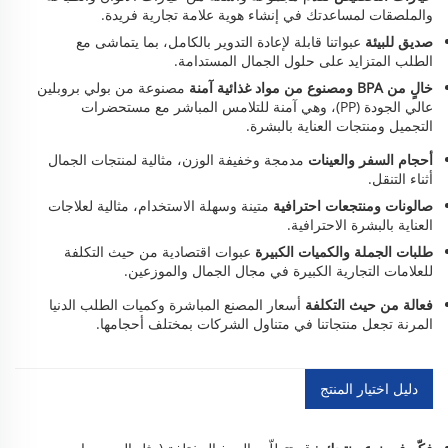
والملصقات لمساعدتك في إنشاء هوية علامة تجارية فريدة.
صديق للبيئة
عبواتنا قابلة لإعادة التدوير بالكامل، بما يتماشى مع
الطلب المتزايد على حلول الجمال المستدامة.
خالٍ من BPA ومصنوع من مواد غذائية آمنة
مصنوعة من بولي بروبلين
عالي الجودة (PP)، وهي آمنة للتلامس المباشر مع مستحضرات
التجميل ومنتجات العناية بالبشرة.
أحجام السفر والعينات
مدمجة وخفيفة الوزن، مثالية لمنتجات الجمال
أثناء التنقل.
صالونات ومنتجعات احترافية
متينة وسهلة الاستخدام، مثالية لعلاجات
العناية بالبشرة الاحترافية.
طلبات الجملة والكميات الكبيرة
عبوات اقتصادية من حيث التكلفة
للعلامات التجارية الكبيرة في مجال الجمال والموزعين.
فعالة من حيث التكلفة
أسعار المصنع المباشرة وكميات الطلب الدنيا
المرنة تجعل منتجاتنا في متناول الشركات بمختلف أحجامها.
دليل اختيار المنتج