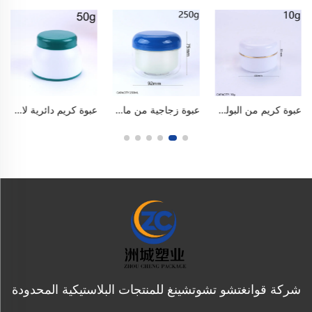
عبوة كريم من البولي بروبلين سعة ١٠ مل (٠٫٣ أونصة) ذات طبقتين، عبوة كريم للوجه، عبوة كريم للعين، عبوة كريم للوجه، عبوة توزيع كريم، عبوة قابلة للحمل ومصنوعة من بولي بروبلين آمنة للاستخدام مع الأغذية وخالية من مادة البيسفينول أ (BPA)، ذات تصميم مكوّن من طبقتين، محكمة الإغلاق ومنع التسرب، مناسبة للسفر وكميات العيّنات، حاوية لتوزيع منتجات العناية بالبشرة والتجميل
عبوة زجاجية من مادة البولي إيثيلين تيريفثاليت (PET) ذات طبقتين بسعة 250 مل / 8 أونصة، ذات فتحة واسعة، وخالية من مادة البيسفينول أ (BPA)، ومصنوعة من مواد آمنة للاستخدام الغذائي، مزودة بطقم داخلي قابل للاستبدال. محكمة الإغلاق ومنع التسرب تمامًا، ومضادة للأكسدة، ومتينة ومقاومة للكسر، وإعادة الاستخدام سهلة التنظيف. جسم شفاف، غطاء لامع، وألوان متعددة. تُستخدم لمستحضرات كريم الوجه
عبوة كريم دائرية لامعة من البولي بروبلين سعة ٥٠ غرام / ١٫٧ أونصة، عبوة تجميلية فارغة مع بطانة إغلاق داخلية، آمنة للاستخدام الغذائي وخالية من مادة البيسفينول أ (BPA)، ذات فتحة واسعة، محكمة الإغلاق ومنع التسرب، متعددة الألوان الزاهية، قابلة لإعادة الاستخدام للكريمات الوجهية، بلسم إزالة المكياج، المقشرات، اللوشن، أقنعة الطين، والاستخدام المنزلي والسفر والصالونات.
شركة قوانغتشو تشوتشينغ للمنتجات البلاستيكية المحدودة