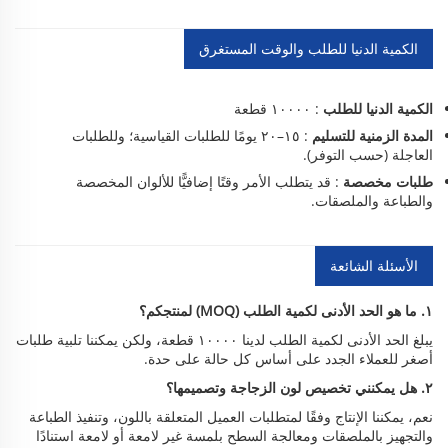
الكمية الدنيا للطلب والوقت المستغرق
الكمية الدنيا للطلب
: ١٠٠٠٠ قطعة
المدة الزمنية للتسليم
: ١٥–٢٠ يومًا للطلبات القياسية؛ وللطلبات
العاجلة (حسب التوفر).
طلبات مخصصة
: قد يتطلب الأمر وقتًا إضافيًّا للألوان المخصصة
والطباعة والملصقات.
الأسئلة الشائعة
١. ما هو الحد الأدنى لكمية الطلب (MOQ) لمنتجكم؟
يبلغ الحد الأدنى لكمية الطلب لدينا ١٠٠٠٠ قطعة، ولكن يمكننا تلبية طلبات
أصغر للعملاء الجدد على أساس كل حالة على حدة.
٢. هل يمكنني تخصيص لون الزجاجة وتصميمها؟
نعم، يمكننا الإنتاج وفقًا لمتطلبات العميل المتعلقة باللون، وتنفيذ الطباعة
والتجهيز بالملصقات ومعالجة السطح بلمسة غير لامعة أو لامعة استنادًا