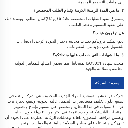
إلى ملفات التصميم المقدمة.
٣. ما هي المدة الزمنية اللازمة لإتمام الطلب المخصص؟
يستغرق تنفيذ الطلبات المخصصة عادةً
لإكمال الطلب، ويعتمد ذلك
١٥ يومًا
على تعقيد التصميم وحجم الطلب.
هل توفرون عينات؟
نعم، يمكننا تزويدكم بعينات مجانية لاختبار الجودة. يُرجى الاتصال بنا
للحصول على مزيد من المعلومات.
٥. ما الشهادات التي حصلت عليها منتجاتكم؟
منحت شهادة ISO9001 لمنتجاتنا، مما يضمن امتثالها للمعايير الدولية
الخاصة بالسلامة والجودة.
مقدمة الشركة
شركة قوانغتشو تشوتشنغ للمواد الجديدة المحدودة هي شركة رائدة في
تصنيع حلول تغليف مستحضرات التجميل عالية الجودة، وتتمتع بخبرة تزيد
عن ١٠ سنوات في هذا المجال. ونتخصص في تصميم وإنتاج وتخصيص
المنتجات البلاستيكية، ونخدم عملاء في أكثر من ٢٠ دولة حول العالم.
وتضمن مرافقنا المتطورة للغاية وعمليات الرقابة الصارمة على الجودة أن
تفي كل منتجاتنا بأعلى معايير السلامة والمتانة والجماليات. ونحن