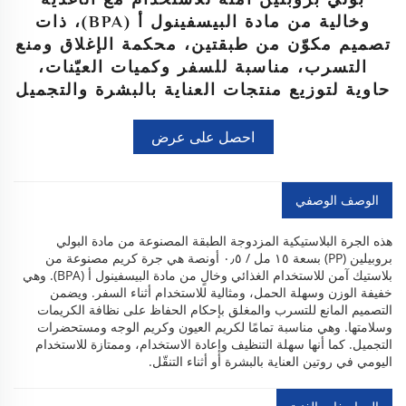
وخالية من مادة البيسفينول أ (BPA)، ذات
تصميم مكوّن من طبقتين، محكمة الإغلاق ومنع
التسرب، مناسبة للسفر وكميات العيّنات،
حاوية لتوزيع منتجات العناية بالبشرة والتجميل
احصل على عرض
أسعار
الوصف الوصفي
هذه الجرة البلاستيكية المزدوجة الطبقة المصنوعة من مادة البولي
بروبيلين (PP) بسعة ١٥ مل / ٠٫٥ أونصة هي جرة كريم مصنوعة من
بلاستيك آمن للاستخدام الغذائي وخالٍ من مادة البيسفينول أ (BPA). وهي
خفيفة الوزن وسهلة الحمل، ومثالية للاستخدام أثناء السفر. ويضمن
التصميم المانع للتسرب والمغلق بإحكام الحفاظ على نظافة الكريمات
وسلامتها. وهي مناسبة تمامًا لكريم العيون وكريم الوجه ومستحضرات
التجميل. كما أنها سهلة التنظيف وإعادة الاستخدام، وممتازة للاستخدام
اليومي في روتين العناية بالبشرة أو أثناء التنقّل.