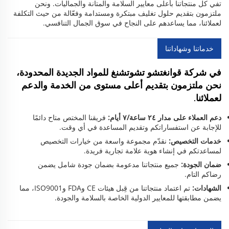
تفي كل منتجاتنا بأعلى معايير السلامة والمتانة والجماليات. ونحن
ملتزمون بتقديم حلول تغليف مبتكرة ومستدامة وفعّالة من حيث التكلفة
لعملائنا، مما يساعدهم على النجاح في سوق الجمال التنافسي.
خدماتنا وشهاداتنا
في شركة قوانغتشو تشوتشنغ للمواد الجديدة المحدودة،
نحن ملتزمون بتقديم أعلى مستوى من الخدمة والدعم
لعملائنا.
دعم العملاء على مدار ٢٤ ساعة/٧ أيام:
فريقنا المختص متاح دائمًا
للإجابة عن استفساراتكم وتقديم المساعدة في أي وقت.
خدمات التخصيص:
نقدّم مجموعة واسعة من خيارات التخصيص
لمساعدتكم في إنشاء هوية علامة تجارية فريدة.
ضمان الجودة:
جميع منتجاتنا مدعومة بضمان جودة شامل يضمن
رضاكم التام.
الشهادات:
تم اعتماد منتجاتنا من قِبل هيئات CE وFDA وISO9001، مما
يضمن مطابقتها للمعايير الدولية الخاصة بالسلامة والجودة.