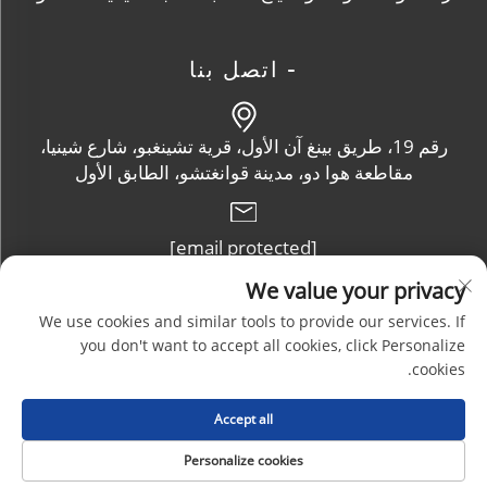
- اتصل بنا
رقم 19، طريق بينغ آن الأول، قرية تشينغبو، شارع شينيا،
مقاطعة هوا دو، مدينة قوانغتشو، الطابق الأول
[email protected]
We value your privacy
+86-13632102114
We use cookies and similar tools to provide our services. If
you don't want to accept all cookies, click Personalize
cookies.
حقوق الطبع والنشر © شركة قوانغتشو تشوتشنغ للمنتجات البلاستيكية
Accept all
المحدودة. جميع الحقوق محفوظة |
المدونة
|
سياسة الخصوصية
Personalize cookies