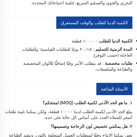
البحري والجوي والتسليم السريع، لتلبية احتياجاتك المحددة.
الكمية الدنيا للطلب والوقت المستغرق
الكمية الدنيا للطلب
: ١٠٠٠٠ قطعة
المدة الزمنية للتسليم
: ١٥–٢٠ يومًا للطلبات القياسية؛ وللطلبات
العاجلة (حسب التوفر).
طلبات مخصصة
: قد يتطلب الأمر وقتًا إضافيًّا للألوان المخصصة
والطباعة والملصقات.
الأسئلة الشائعة
١. ما هو الحد الأدنى لكمية الطلب (MOQ) لمنتجكم؟
يبلغ الحد الأدنى لكمية الطلب لدينا ١٠٠٠٠ قطعة، ولكن يمكننا تلبية طلبات
أصغر للعملاء الجدد على أساس كل حالة على حدة.
٢. هل يمكنني تخصيص لون الزجاجة وتصميمها؟
نعم، يمكننا الإنتاج وفقًا لمتطلبات العميل المتعلقة باللون، وتنفيذ الطباعة