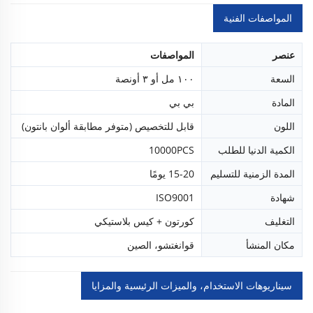
المواصفات الفنية
عنصر
المواصفات
السعة
١٠٠ مل أو ٣ أونصة
المادة
بي بي
اللون
قابل للتخصيص (متوفر مطابقة ألوان بانتون)
الكمية الدنيا للطلب
10000PCS
المدة الزمنية للتسليم
15-20 يومًا
شهادة
ISO9001
التغليف
كورتون + كيس بلاستيكي
مكان المنشأ
قوانغتشو، الصين
سيناريوهات الاستخدام، والميزات الرئيسية والمزايا