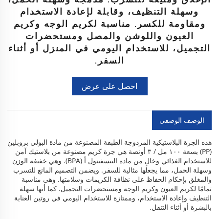
وسهلة التنظيف، وقابلة لإعادة الاستخدام
ومقاومة للكسر. مناسبة لكريم الوجه وكريم
العيون واللوشن والمصل ومستحضرات
التجميل، للاستخدام اليومي في المنزل أو أثناء
السفر.
احصل على عرض
أسعار
الوصف الوصفي
هذه الجرة البلاستيكية المزدوجة الطبقة المصنوعة من مادة البولي بروبلين
(PP) بسعة ١٠٠ مل / ٣ أونصة هي جرة كريم مصنوعة من بلاستيك آمن
للاستخدام الغذائي وخالٍ من مادة البيسفينول أ (BPA). وهي خفيفة الوزن
وسهلة الحمل، مما يجعلها مثالية للسفر. ويضمن التصميم المانع للتسرب
والمغلق بإحكام الحفاظ على نظافة الكريمات وسلامتها. وهي مناسبة
تمامًا لكريم العيون وكريم الوجه ومستحضرات التجميل. كما أنها سهلة
التنظيف وإعادة الاستخدام، وممتازة للاستخدام اليومي في روتين العناية
بالبشرة أو أثناء التنقل.