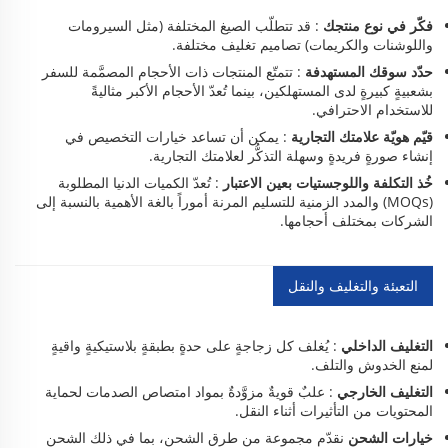
فكّر في نوع منتجك
: قد تتطلّب الصيغ المختلفة (مثل السيرومات
واللوشنات والكريمات) تصاميم تغليف مختلفة.
حدّد سوقك المستهدفة
: تتمتّع المنتجات ذات الأحجام المصمَّمة للسفر
بشعبيةٍ كبيرةٍ لدى المستهلكين، بينما تُعدّ الأحجام الأكبر مثاليةً
للاستخدام الاحترافي.
قيّم هويّة علامتك التجارية
: يمكن أن تساعد خيارات التخصيص في
إنشاء صورةٍ فريدةٍ وسهلة التذكُّر لعلامتك التجارية.
خُذ التكلفة واللوجستيات بعين الاعتبار
: تُعدّ الكميات الدنيا المطلوبة
(MOQs) والمدد الزمنية للتسليم المرنة أموراً بالغة الأهمية بالنسبة إلى
الشركات بمختلف أحجامها.
التعبئة والتغليف والنقل
التغليف الداخلي
: يُغلف كل زجاجةٍ على حدةٍ بطبقةٍ بلاستيكيةٍ واقيةٍ
لمنع الخدوش والتلف.
التغليف الخارجي
: علبٌ قويةٌ مزوَّدةٌ بمواد امتصاص الصدمات لحماية
المحتويات من التأثيرات أثناء النقل.
خيارات الشحن
نقدّم مجموعة من طرق الشحن، بما في ذلك الشحن