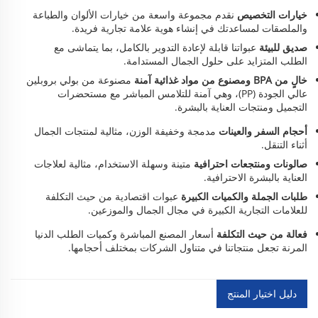
خيارات التخصيص
نقدم مجموعة واسعة من خيارات الألوان والطباعة
والملصقات لمساعدتك في إنشاء هوية علامة تجارية فريدة.
صديق للبيئة
عبواتنا قابلة لإعادة التدوير بالكامل، بما يتماشى مع
الطلب المتزايد على حلول الجمال المستدامة.
خالٍ من BPA ومصنوع من مواد غذائية آمنة
مصنوعة من بولي بروبلين
عالي الجودة (PP)، وهي آمنة للتلامس المباشر مع مستحضرات
التجميل ومنتجات العناية بالبشرة.
أحجام السفر والعينات
مدمجة وخفيفة الوزن، مثالية لمنتجات الجمال
أثناء التنقل.
صالونات ومنتجعات احترافية
متينة وسهلة الاستخدام، مثالية لعلاجات
العناية بالبشرة الاحترافية.
طلبات الجملة والكميات الكبيرة
عبوات اقتصادية من حيث التكلفة
للعلامات التجارية الكبيرة في مجال الجمال والموزعين.
فعالة من حيث التكلفة
أسعار المصنع المباشرة وكميات الطلب الدنيا
المرنة تجعل منتجاتنا في متناول الشركات بمختلف أحجامها.
دليل اختيار المنتج