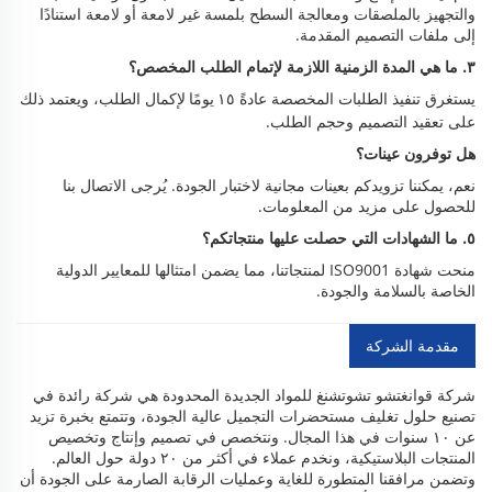
والتجهيز بالملصقات ومعالجة السطح بلمسة غير لامعة أو لامعة استنادًا
إلى ملفات التصميم المقدمة.
٣. ما هي المدة الزمنية اللازمة لإتمام الطلب المخصص؟
يستغرق تنفيذ الطلبات المخصصة عادةً
لإكمال الطلب، ويعتمد ذلك
١٥ يومًا
على تعقيد التصميم وحجم الطلب.
هل توفرون عينات؟
نعم، يمكننا تزويدكم بعينات مجانية لاختبار الجودة. يُرجى الاتصال بنا
للحصول على مزيد من المعلومات.
٥. ما الشهادات التي حصلت عليها منتجاتكم؟
منحت شهادة ISO9001 لمنتجاتنا، مما يضمن امتثالها للمعايير الدولية
الخاصة بالسلامة والجودة.
مقدمة الشركة
شركة قوانغتشو تشوتشنغ للمواد الجديدة المحدودة هي شركة رائدة في
تصنيع حلول تغليف مستحضرات التجميل عالية الجودة، وتتمتع بخبرة تزيد
عن ١٠ سنوات في هذا المجال. ونتخصص في تصميم وإنتاج وتخصيص
المنتجات البلاستيكية، ونخدم عملاء في أكثر من ٢٠ دولة حول العالم.
وتضمن مرافقنا المتطورة للغاية وعمليات الرقابة الصارمة على الجودة أن