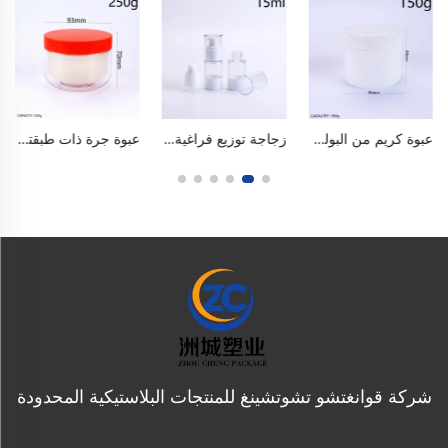
عبوة كريم من البولي بروبلين سعة ١٥٠ مل (٥ أونصات) ذات طبقتين، عبوة كريم للوجه، عبوة كريم للعين، عبوة كريم للوجه، عبوة توزيع كريم، عبوة قابلة للحمل ومصنوعة من بولي بروبلين آمنة للاستخدام مع الأغذية وخالية من مادة البيسفينول أ (BPA)، ذات تصميم مكوّن من طبقتين، محكمة الإغلاق ومنع التسرب، مناسبة للسفر وكميات العيّنات، حاوية لتوزيع منتجات العناية بالبشرة والتجميل
زجاجة توزيع فراغية سعة ١٥ مل / ٠٫٥ أونصة، مصنوعة من مادة البولي بروبيلين (PP) الغذائية الخالية من مادة البيسفينول أ (BPA)، فارغة للاستخدام في مستحضرات التجميل أثناء السفر. بتصميم ضغط فراغي، محكمة الإغلاق ومنع التسرب، ومضادة للأكسدة وانعكاس التدفق. جسم شفاف وغطاء واقٍ من الغبار. مدمجة وسهلة الحمل، تحكم دقيق في الجرعة، قابلة لإعادة الاستخدام ومتينة.
عبوة جرة ذات طبقتين سعة ٢٥٠ مل / ٨ أونصة مصنوعة من البولي إيثيلين تيريفثاليت (PET)، ذات فم عريض وقابلة للتعبئة الساخنة، ومزودة بطقم داخلي قابل للاستبدال. آمنة للاستخدام الغذائي وخالية من مادة البيسفينول أ (BPA)، ومحكمة الإغلاق ومنع التسرب ومضادة للأكسدة، ذات هيكل شفاف وغطاء لامع بلون واحد أو متعدد الألوان. متينة، ويمكن إعادة استخدامها بسهولة وتنظيفها بيسر، وتصلح للكريمات المرطبة للوجه واللوشن
شركة قوانغتشو تشوتشينغ للمنتجات البلاستيكية المحدودة