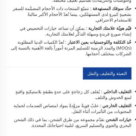
واللوشنات والكريمات) تصاميم تغليف مختلفة.
حدّد سوقك المستهدفة
: تتمتّع المنتجات ذات الأحجام المصمَّمة للسفر
بشعبيةٍ كبيرةٍ لدى المستهلكين، بينما تُعدّ الأحجام الأكبر مثاليةً
للاستخدام الاحترافي.
قيّم هويّة علامتك التجارية
: يمكن أن تساعد خيارات التخصيص في
إنشاء صورةٍ فريدةٍ وسهلة التذكُّر لعلامتك التجارية.
خُذ التكلفة واللوجستيات بعين الاعتبار
: تُعدّ الكميات الدنيا المطلوبة
(MOQs) والمدد الزمنية للتسليم المرنة أموراً بالغة الأهمية بالنسبة إلى
الشركات بمختلف أحجامها.
التعبئة والتغليف والنقل
التغليف الداخلي
: يُغلف كل زجاجةٍ على حدةٍ بطبقةٍ بلاستيكيةٍ واقيةٍ
لمنع الخدوش والتلف.
التغليف الخارجي
: علبٌ قويةٌ مزوَّدةٌ بمواد امتصاص الصدمات لحماية
المحتويات من التأثيرات أثناء النقل.
خيارات الشحن
نقدّم مجموعة من طرق الشحن، بما في ذلك الشحن
البحري والجوي والتسليم السريع، لتلبية احتياجاتك المحددة.