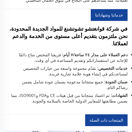
لعملائنا، مما يساعدهم على النجاح في سوق الجمال التنافسي.
خدماتنا وشهاداتنا
في شركة قوانغتشو تشوتشنغ للمواد الجديدة المحدودة،
نحن ملتزمون بتقديم أعلى مستوى من الخدمة والدعم
لعملائنا.
دعم العملاء على مدار ٢٤ ساعة/٧ أيام:
فريقنا المختص متاح دائمًا
للإجابة عن استفساراتكم وتقديم المساعدة في أي وقت.
خدمات التخصيص:
نقدّم مجموعة واسعة من خيارات التخصيص
لمساعدتكم في إنشاء هوية علامة تجارية فريدة.
ضمان الجودة:
جميع منتجاتنا مدعومة بضمان جودة شامل يضمن
رضاكم التام.
الشهادات:
تم اعتماد منتجاتنا من قِبل هيئات CE وFDA وISO9001، مما
يضمن مطابقتها للمعايير الدولية الخاصة بالسلامة والجودة.
المنتجات ذات الصلة