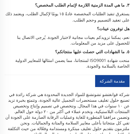
٣. ما هي المدة الزمنية اللازمة لإتمام الطلب المخصص؟
يستغرق تنفيذ الطلبات المخصصة عادةً
لإكمال الطلب، ويعتمد ذلك
١٥ يومًا
على تعقيد التصميم وحجم الطلب.
هل توفرون عينات؟
نعم، يمكننا تزويدكم بعينات مجانية لاختبار الجودة. يُرجى الاتصال بنا
للحصول على مزيد من المعلومات.
٥. ما الشهادات التي حصلت عليها منتجاتكم؟
منحت شهادة ISO9001 لمنتجاتنا، مما يضمن امتثالها للمعايير الدولية
الخاصة بالسلامة والجودة.
مقدمة الشركة
شركة قوانغتشو تشوتشنغ للمواد الجديدة المحدودة هي شركة رائدة في
تصنيع حلول تغليف مستحضرات التجميل عالية الجودة، وتتمتع بخبرة تزيد
عن ١٠ سنوات في هذا المجال. ونتخصص في تصميم وإنتاج وتخصيص
المنتجات البلاستيكية، ونخدم عملاء في أكثر من ٢٠ دولة حول العالم.
وتضمن مرافقنا المتطورة للغاية وعمليات الرقابة الصارمة على الجودة أن
تفي كل منتجاتنا بأعلى معايير السلامة والمتانة والجماليات. ونحن
ملتزمون بتقديم حلول تغليف مبتكرة ومستدامة وفعّالة من حيث التكلفة