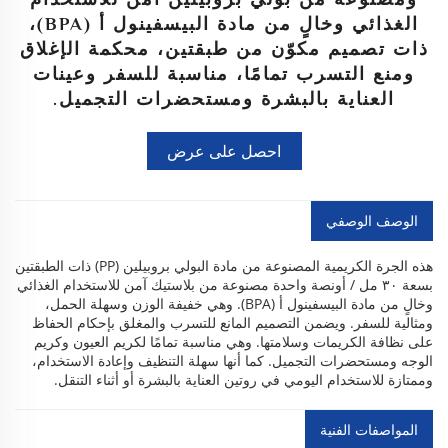
الغذائي وخالٍ من مادة البيسفينول أ (BPA)،
ذات تصميم مكوّن من طبقتين، محكمة الإغلاق
ومنع التسرب تمامًا، مناسبة للسفر وعينات
العناية بالبشرة ومستحضرات التجميل.
احصل على عرض
أسعار
الوصف الوصفي
هذه الجرة الكريمية المصنوعة من مادة البولي بروبيلين (PP) ذات الطبقتين
بسعة ٣٠ مل / أونصة واحدة مصنوعة من بلاستيك آمن للاستخدام الغذائي
وخالٍ من مادة البيسفينول أ (BPA). وهي خفيفة الوزن وسهلة الحمل،
ومثالية للسفر. ويضمن التصميم المانع للتسرب والمغلق بإحكام الحفاظ
على نظافة الكريمات وسلامتها. وهي مناسبة تمامًا لكريم العيون وكريم
الوجه ومستحضرات التجميل. كما أنها سهلة التنظيف وإعادة الاستخدام،
وممتازة للاستخدام اليومي في روتين العناية بالبشرة أو أثناء التنقل.
المواصفات الفنية