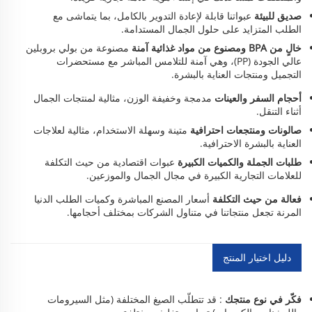
صديق للبيئة
عبواتنا قابلة لإعادة التدوير بالكامل، بما يتماشى مع
الطلب المتزايد على حلول الجمال المستدامة.
خالٍ من BPA ومصنوع من مواد غذائية آمنة
مصنوعة من بولي بروبلين
عالي الجودة (PP)، وهي آمنة للتلامس المباشر مع مستحضرات
التجميل ومنتجات العناية بالبشرة.
أحجام السفر والعينات
مدمجة وخفيفة الوزن، مثالية لمنتجات الجمال
أثناء التنقل.
صالونات ومنتجعات احترافية
متينة وسهلة الاستخدام، مثالية لعلاجات
العناية بالبشرة الاحترافية.
طلبات الجملة والكميات الكبيرة
عبوات اقتصادية من حيث التكلفة
للعلامات التجارية الكبيرة في مجال الجمال والموزعين.
فعالة من حيث التكلفة
أسعار المصنع المباشرة وكميات الطلب الدنيا
المرنة تجعل منتجاتنا في متناول الشركات بمختلف أحجامها.
دليل اختيار المنتج
فكّر في نوع منتجك
: قد تتطلّب الصيغ المختلفة (مثل السيرومات