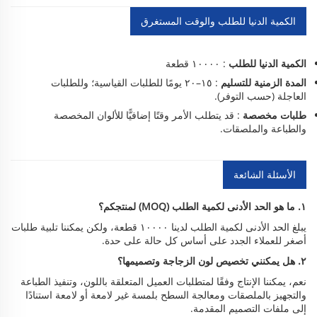
الكمية الدنيا للطلب والوقت المستغرق
الكمية الدنيا للطلب
: ١٠٠٠٠ قطعة
المدة الزمنية للتسليم
: ١٥–٢٠ يومًا للطلبات القياسية؛ وللطلبات
العاجلة (حسب التوفر).
طلبات مخصصة
: قد يتطلب الأمر وقتًا إضافيًّا للألوان المخصصة
والطباعة والملصقات.
الأسئلة الشائعة
١. ما هو الحد الأدنى لكمية الطلب (MOQ) لمنتجكم؟
يبلغ الحد الأدنى لكمية الطلب لدينا ١٠٠٠٠ قطعة، ولكن يمكننا تلبية طلبات
أصغر للعملاء الجدد على أساس كل حالة على حدة.
٢. هل يمكنني تخصيص لون الزجاجة وتصميمها؟
نعم، يمكننا الإنتاج وفقًا لمتطلبات العميل المتعلقة باللون، وتنفيذ الطباعة
والتجهيز بالملصقات ومعالجة السطح بلمسة غير لامعة أو لامعة استنادًا
إلى ملفات التصميم المقدمة.