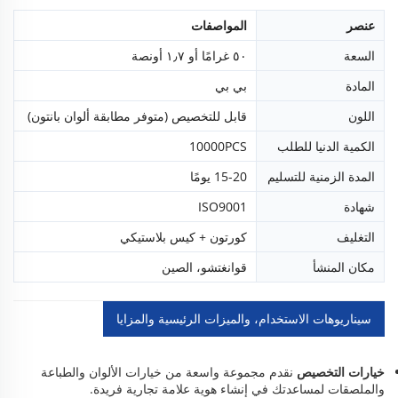
عنصر
المواصفات
السعة
٥٠ غرامًا أو ١٫٧ أونصة
المادة
بي بي
اللون
قابل للتخصيص (متوفر مطابقة ألوان بانتون)
الكمية الدنيا للطلب
10000PCS
المدة الزمنية للتسليم
15-20 يومًا
شهادة
ISO9001
التغليف
كورتون + كيس بلاستيكي
مكان المنشأ
قوانغتشو، الصين
سيناريوهات الاستخدام، والميزات الرئيسية والمزايا
خيارات التخصيص
نقدم مجموعة واسعة من خيارات الألوان والطباعة
والملصقات لمساعدتك في إنشاء هوية علامة تجارية فريدة.