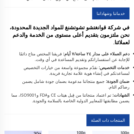
خدماتنا وشهاداتنا
في شركة قوانغتشو تشوتشنغ للمواد الجديدة المحدودة،
نحن ملتزمون بتقديم أعلى مستوى من الخدمة والدعم
لعملائنا.
دعم العملاء على مدار ٢٤ ساعة/٧ أيام:
فريقنا المختص متاح دائمًا
للإجابة عن استفساراتكم وتقديم المساعدة في أي وقت.
خدمات التخصيص:
نقدّم مجموعة واسعة من خيارات التخصيص
لمساعدتكم في إنشاء هوية علامة تجارية فريدة.
ضمان الجودة:
جميع منتجاتنا مدعومة بضمان جودة شامل يضمن
رضاكم التام.
الشهادات:
تم اعتماد منتجاتنا من قِبل هيئات CE وFDA وISO9001، مما
يضمن مطابقتها للمعايير الدولية الخاصة بالسلامة والجودة.
المنتجات ذات الصلة