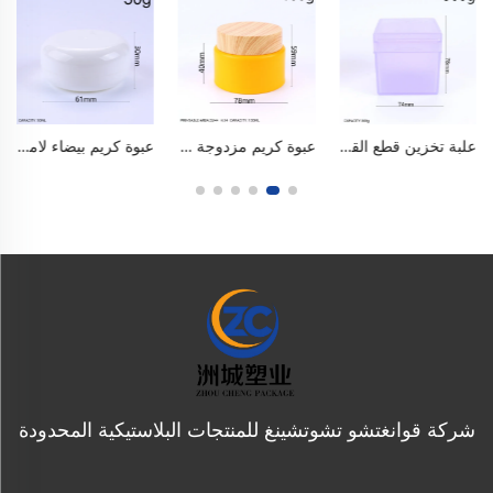
علبة تخزين قطع القطن المربعة ذات الغطاء القابل للطي سعة ١٠ أونصة / ٣٠٠ مل، مصنوعة من بلاستيك البولي بروبيلين الآمن للاستخدام مع الأغذية وخالي من مادة البيسفينول أ (BPA)، منظم ذو طبقتين محكم الإغلاق ومزود بطقم داخلي، وصينية قابلة للفصل وملاقط مدمجة. مقاومة للغبار والرطوبة والانكسار، وتفصل بين المواد الرطبة والجافة، بلون أبيض مطفّى وشفاف.
عبوة كريم مزدوجة الطبقات من البولي بروبلين سعة ١٠٠ مل / ٣ أونصة، على غرار تصميم تاتشا، مُغشّاة بلون ضبابي، ذات فتحة واسعة للكريمات الوجهية وكريمات توحيد اللون والأقنعة والمقشرات. بألوان الماكرون، خالية من مادة البيسفينول أ (BPA)، آمنة للاستخدام الغذائي، محكمة الإغلاق ومنع التسرب مع سدادة داخلية. قابلة لإعادة الاستخدام، متينة وسهلة الحمل، مناسبة لمنتجات العناية بالبشرة ومستحضرات التجميل.
عبوة كريم بيضاء لامعة من البولي بروبيلين (PP) سعة ٣٠ غرام / أونصة واحدة، عبوة فارغة قابلة لإعادة التعبئة مزودة بغطاء محكم الإغلاق، خالية من مادة البيسفينول أ (BPA)، آمنة للاستخدام الغذائي، مقاومة للتسرب، قابلة لإعادة الاستخدام للكريمات الوجهية واليدوية وكمّادات العيون والهلام واللوشن ومستحضرات العناية بالبشرة المُحضَّرة يدويًّا، ومناسبة للسفر والاستخدام اليومي في المنزل أو صالونات التجميل.
شركة قوانغتشو تشوتشينغ للمنتجات البلاستيكية المحدودة