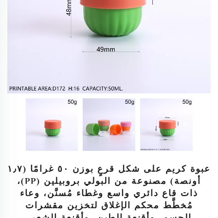
عبوة كريم على شكل قرعٍ بوزن ٥٠ غرامًا (١٫٧
أونصة) مصنوعة من البولي بروبيلين (PP)،
ذات قاع دائري واسع وغطاء مُسنَّن، وعاء
مُخطَّط محكم الإغلاق لتخزين مقشرات
الجسم، وأقنعة الطين، وأقنعة الشعر،