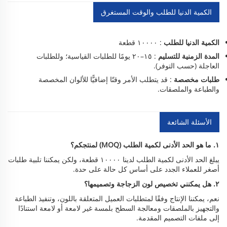
الكمية الدنيا للطلب والوقت المستغرق
الكمية الدنيا للطلب
: ١٠٠٠٠ قطعة
المدة الزمنية للتسليم
: ١٥–٢٠ يومًا للطلبات القياسية؛ وللطلبات
العاجلة (حسب التوفر).
طلبات مخصصة
: قد يتطلب الأمر وقتًا إضافيًّا للألوان المخصصة
والطباعة والملصقات.
الأسئلة الشائعة
١. ما هو الحد الأدنى لكمية الطلب (MOQ) لمنتجكم؟
يبلغ الحد الأدنى لكمية الطلب لدينا ١٠٠٠٠ قطعة، ولكن يمكننا تلبية طلبات
أصغر للعملاء الجدد على أساس كل حالة على حدة.
٢. هل يمكنني تخصيص لون الزجاجة وتصميمها؟
نعم، يمكننا الإنتاج وفقًا لمتطلبات العميل المتعلقة باللون، وتنفيذ الطباعة
والتجهيز بالملصقات ومعالجة السطح بلمسة غير لامعة أو لامعة استنادًا
إلى ملفات التصميم المقدمة.