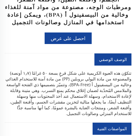
ومرطبات الوجه، مصنوعة من مواد آمنة للغذاء
وخالية من البيسفينول أ (BPA)، ويمكن إعادة
استخدامها في المنازل وصالونات التجميل
احصل على عرض
أسعار
الوصف الوصفي
تتكوّن هذه العبوة الكريمية على شكل قرعٍ بسعة ٥٠ غرامًا (١٫٧ أونصة)
والمصنوعة من مادة البولي بروبلين (PP) من مادة آمنة للاستخدام الغذائي
وخالية من البيسفينول أ (BPA-Free)، وتتميّز بتصميمها ذي الفتحة الواسعة
والملامس المُحدّبة لضمان إغلاق محكم يمنع التسرب. وهي متينة وقابلة
لإعادة الاستخدام، وسهلة الاستعمال عند أخذ المحتويات منها وسهلة
التنظيف أيضًا، ما يجعلها مثالية لتخزين مقشرات الجسم، وأقنعة الطين،
وأقنعة الشعر، ومنتجات العناية بالبشرة عمومًا، كما أنها مناسبة جدًّا
للاستخدام المنزلي وصالونات التجميل.
المواصفات الفنية