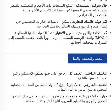
حدّد سوقك المستهدفة
: تتمتّع المنتجات ذات الأحجام المصمَّمة للسفر
بشعبيةٍ كبيرةٍ لدى المستهلكين، بينما تُعدّ الأحجام الأكبر مثاليةً
للاستخدام الاحترافي.
قيّم هويّة علامتك التجارية
: يمكن أن تساعد خيارات التخصيص في
إنشاء صورةٍ فريدةٍ وسهلة التذكُّر لعلامتك التجارية.
خُذ التكلفة واللوجستيات بعين الاعتبار
: تُعدّ الكميات الدنيا المطلوبة
(MOQs) والمدد الزمنية للتسليم المرنة أموراً بالغة الأهمية بالنسبة إلى
الشركات بمختلف أحجامها.
التعبئة والتغليف والنقل
التغليف الداخلي
: يُغلف كل زجاجةٍ على حدةٍ بطبقةٍ بلاستيكيةٍ واقيةٍ
لمنع الخدوش والتلف.
التغليف الخارجي
: علبٌ قويةٌ مزوَّدةٌ بمواد امتصاص الصدمات لحماية
المحتويات من التأثيرات أثناء النقل.
خيارات الشحن
نقدّم مجموعة من طرق الشحن، بما في ذلك الشحن
البحري والجوي والتسليم السريع، لتلبية احتياجاتك المحددة.