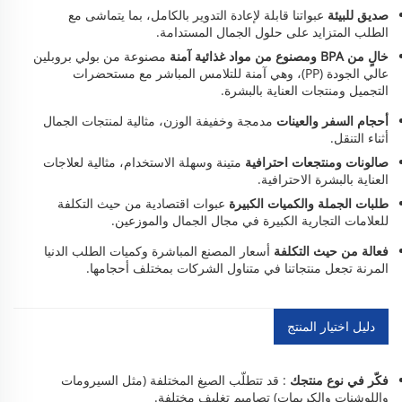
صديق للبيئة
عبواتنا قابلة لإعادة التدوير بالكامل، بما يتماشى مع
الطلب المتزايد على حلول الجمال المستدامة.
خالٍ من BPA ومصنوع من مواد غذائية آمنة
مصنوعة من بولي بروبلين
عالي الجودة (PP)، وهي آمنة للتلامس المباشر مع مستحضرات
التجميل ومنتجات العناية بالبشرة.
أحجام السفر والعينات
مدمجة وخفيفة الوزن، مثالية لمنتجات الجمال
أثناء التنقل.
صالونات ومنتجعات احترافية
متينة وسهلة الاستخدام، مثالية لعلاجات
العناية بالبشرة الاحترافية.
طلبات الجملة والكميات الكبيرة
عبوات اقتصادية من حيث التكلفة
للعلامات التجارية الكبيرة في مجال الجمال والموزعين.
فعالة من حيث التكلفة
أسعار المصنع المباشرة وكميات الطلب الدنيا
المرنة تجعل منتجاتنا في متناول الشركات بمختلف أحجامها.
دليل اختيار المنتج
فكّر في نوع منتجك
: قد تتطلّب الصيغ المختلفة (مثل السيرومات
واللوشنات والكريمات) تصاميم تغليف مختلفة.