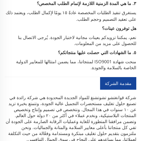
٣. ما هي المدة الزمنية اللازمة لإتمام الطلب المخصص؟
يستغرق تنفيذ الطلبات المخصصة عادةً
لإكمال الطلب، ويعتمد ذلك
١٥ يومًا
على تعقيد التصميم وحجم الطلب.
هل توفرون عينات؟
نعم، يمكننا تزويدكم بعينات مجانية لاختبار الجودة. يُرجى الاتصال بنا
للحصول على مزيد من المعلومات.
٥. ما الشهادات التي حصلت عليها منتجاتكم؟
منحت شهادة ISO9001 لمنتجاتنا، مما يضمن امتثالها للمعايير الدولية
الخاصة بالسلامة والجودة.
مقدمة الشركة
شركة قوانغتشو تشوتشنغ للمواد الجديدة المحدودة هي شركة رائدة في
تصنيع حلول تغليف مستحضرات التجميل عالية الجودة، وتتمتع بخبرة تزيد
عن ١٠ سنوات في هذا المجال. ونتخصص في تصميم وإنتاج وتخصيص
المنتجات البلاستيكية، ونخدم عملاء في أكثر من ٢٠ دولة حول العالم.
وتضمن مرافقنا المتطورة للغاية وعمليات الرقابة الصارمة على الجودة أن
تفي كل منتجاتنا بأعلى معايير السلامة والمتانة والجماليات. ونحن
ملتزمون بتقديم حلول تغليف مبتكرة ومستدامة وفعّالة من حيث التكلفة
لعملائنا، مما يساعدهم على النجاح في سوق الجمال التنافسي.