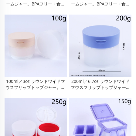
ームジャー。BPAフリー・食品
ームジャー。BPAフリー・食品
級・密閉式・漏れ防止スキンケ
級・密閉式・漏れ防止スキンケ
ア容器。コンパクトで携帯に便
ア容器。コンパクトで携帯に便
利、洗浄が簡単、再利用可能、
利、洗浄が簡単、再利用可能、
衝撃に強い。フェイスクリー
衝撃に強い。フェイスクリー
ム、アイクリーム、ローショ
ム、アイクリーム、ローショ
ン、セラム、化粧品などに最
ン、セラム、化粧品などに最
適。旅行や自宅での日常的なス
適。旅行や自宅での日常的なス
キンケアにご使用ください。
キンケアにご使用ください。
100ml／3oz ラウンドワイドマ
200ml／6.7oz ラウンドワイド
ウスフリップトップジャー。BP
マウスフリップトップジャー。
Aフリー食品級ポリプロピレン
BPAフリー食品級ポリプロピレ
（PP）製、気密性・漏れ防止・
ン（PP）製、気密性・漏れ防
酸化防止機能付き。フロスト透
止・酸化防止機能付き。フロス
明仕様、耐衝撃性、使いやすく
ト透明仕様、耐衝撃性、使いや
洗浄も簡単、再利用可能。クレ
すく洗浄も簡単、再利用可能。
ンジングバーム、クレイマス
クレンジングバーム、クレイマ
ク、スクラブ、クリーム用。携
スク、スクラブ、クリーム用。
帯に便利なトラベルサイズ、
携帯に便利なトラベルサイズ、