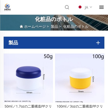
JA
化粧品のボトル
ホームページ
>
製品
>
化粧品のボトル
製品
50ml／1.7ozの二重構造PPクリ
100ml／3ozの二重構造PPクリ