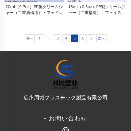
20ml（0.7oz）PP製クリームジ
15ml（0.5oz）PP製クリームジ
ャー（二重層構造）・フェイス
ャー（二重構造）、フェイスク
クリームジャー・アイクリーム
リームジャー、アイクリームボ
ボトル・フェイスクリームボト
トル、フェイスクリームボト
ル・クリームディスペンシング
ル、クリームディスペンシング
ボトル。携帯に便利な食品 Gra
ボトル。携帯に便利な食品級・
...
前へ
1
3
4
5
6
7
次へ
De・BPAフリーPP素材の二重層
BPAフリーPP二重構造設計で、
設計で、気密性・漏れ防止性能
気密性・漏れ防止機能を備えた
に優れた旅行用サンプルサイズ
旅行用サンプルサイズのスキン
のスキンケア・コスメティック
ケア・コスメティック用ディス
用ディスペンシング容器
ペンシング容器
広州周城プラスチック製品有限公司
- お問い合わせ