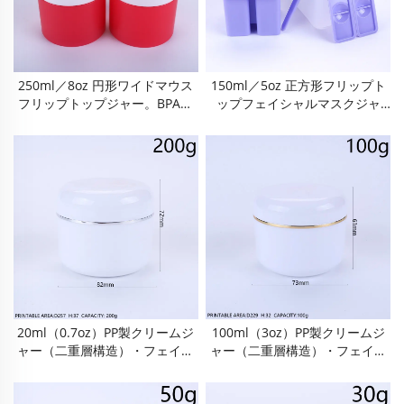
250ml／8oz 円形ワイドマウス
150ml／5oz 正方形フリップト
フリップトップジャー。BPAフ
ップフェイシャルマスクジャ
リー食品級PP製、気密・漏れ防
ー、BPAフリー食品級PP容器
止・酸化防止。フロスト透明仕
（内側ライナー付き）、2層式コ
様、耐衝撃性、使いやすく清掃
ンパートメント、内蔵スパチュ
も簡単、再利用可能。クレンジ
ラおよびブラシ付。気密性・漏
ングバーム、クレイマスク、ス
れ防止・防塵・酸化防止。取り
クラブ、クリームなどに最適。
外し可能なライナーで湿気と乾
携帯・旅行用にも便利。
燥の分離が可能。
20ml（0.7oz）PP製クリームジ
100ml（3oz）PP製クリームジ
ャー（二重層構造）・フェイス
ャー（二重層構造）・フェイス
クリームジャー・アイクリーム
クリームジャー・アイクリーム
ボトル・フェイスクリームボト
ボトル・フェイスクリームボト