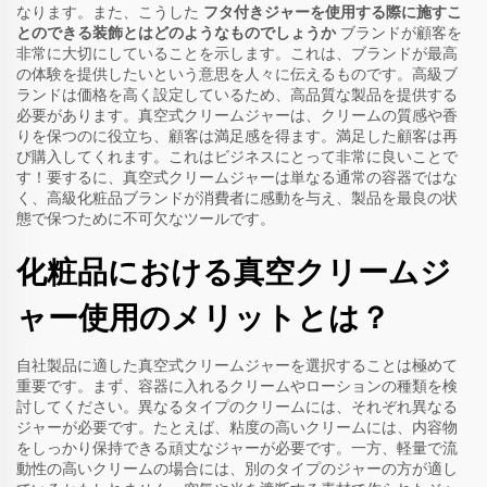
なります。また、こうした
フタ付きジャーを使用する際に施すこ
とのできる装飾とはどのようなものでしょうか
ブランドが顧客を
非常に大切にしていることを示します。これは、ブランドが最高
の体験を提供したいという意思を人々に伝えるものです。高級ブ
ランドは価格を高く設定しているため、高品質な製品を提供する
必要があります。真空式クリームジャーは、クリームの質感や香
りを保つのに役立ち、顧客は満足感を得ます。満足した顧客は再
び購入してくれます。これはビジネスにとって非常に良いことで
す！要するに、真空式クリームジャーは単なる通常の容器ではな
く、高級化粧品ブランドが消費者に感動を与え、製品を最良の状
態で保つために不可欠なツールです。
化粧品における真空クリームジ
ャー使用のメリットとは？
自社製品に適した真空式クリームジャーを選択することは極めて
重要です。まず、容器に入れるクリームやローションの種類を検
討してください。異なるタイプのクリームには、それぞれ異なる
ジャーが必要です。たとえば、粘度の高いクリームには、内容物
をしっかり保持できる頑丈なジャーが必要です。一方、軽量で流
動性の高いクリームの場合には、別のタイプのジャーの方が適し