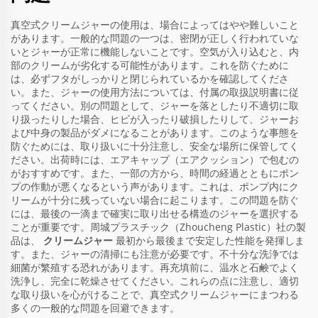
真空式クリームジャーの使用は、場合によってはやや難しいこと
があります。一般的な問題の一つは、密閉が正しく行われていな
いとジャーが正常に機能しないことです。空気が入り込むと、内
部のクリームが劣化する可能性があります。これを防ぐために
は、必ずフタがしっかりと閉じられているかを確認してくださ
い。また、ジャーの使用方法については、付属の取扱説明書に従
ってください。別の問題として、ジャーを落としたり不適切に取
り扱ったりした場合、ヒビが入ったり破損したりして、ジャーお
よび中身の製品がダメになることがあります。このような事態を
防ぐためには、取り扱いに十分注意し、安全な場所に保管してく
ださい。出荷時には、エアキャップ（エアクッション）で包むの
がおすすめです。また、一部の方から、時間の経過とともにポン
プの作動が悪くなるという声があります。これは、ポンプ内にク
リームが十分に残っていない場合に起こります。この問題を防ぐ
には、最後の一滴まで確実に取り出せる構造のジャーを選択する
ことが重要です。周城プラスチック（Zhoucheng Plastic）社の製
品は、
クリームジャー
最初から最後まで安定した性能を発揮しま
す。また、ジャーの清掃にも注意が必要です。不十分な洗浄では
細菌が繁殖する恐れがあります。再充填前に、温水と石鹸でよく
洗浄し、完全に乾燥させてください。これらの点に注意し、適切
な取り扱いを心がけることで、真空式クリームジャーにまつわる
多くの一般的な問題を回避できます。