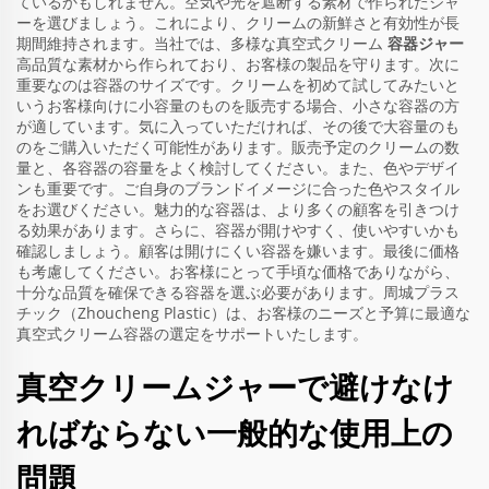
ているかもしれません。空気や光を遮断する素材で作られたジャ
ーを選びましょう。これにより、クリームの新鮮さと有効性が長
期間維持されます。当社では、多様な真空式クリーム
容器ジャー
高品質な素材から作られており、お客様の製品を守ります。次に
重要なのは容器のサイズです。クリームを初めて試してみたいと
いうお客様向けに小容量のものを販売する場合、小さな容器の方
が適しています。気に入っていただければ、その後で大容量のも
のをご購入いただく可能性があります。販売予定のクリームの数
量と、各容器の容量をよく検討してください。また、色やデザイ
ンも重要です。ご自身のブランドイメージに合った色やスタイル
をお選びください。魅力的な容器は、より多くの顧客を引きつけ
る効果があります。さらに、容器が開けやすく、使いやすいかも
確認しましょう。顧客は開けにくい容器を嫌います。最後に価格
も考慮してください。お客様にとって手頃な価格でありながら、
十分な品質を確保できる容器を選ぶ必要があります。周城プラス
チック（Zhoucheng Plastic）は、お客様のニーズと予算に最適な
真空式クリーム容器の選定をサポートいたします。
真空クリームジャーで避けなけ
ればならない一般的な使用上の
問題