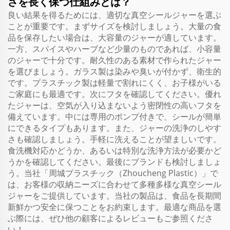
さを長く保つ仕組みとは？
良い結果を得るためには、適切な真空シールジャーを選ぶ
ことが重要です。まずサイズを検討しましょう。大量の食
品を保存したい場合は、大容量のジャーが適しています。
一方、スパイスやハーブなど少量のものであれば、小容量
のジャーで十分です。耐久性のある素材で作られたジャー
を選びましょう。ガラス製は染みや臭いが付かず、衛生的
です。プラスチック製は軽量で割れにくく、お子様がいる
ご家庭にも最適です。次にフタを確認してください。優れ
たジャーは、空気が入り込まないよう密閉性の高いフタを
備えています。中には専用のポンプ付きで、シールが簡単
にできるタイプもあります。また、ジャーの洗浄のしやす
さも確認しましょう。手軽に洗えることが望ましいです。
食洗機対応かどうか、あるいは特別な洗浄方法が必要かど
うかを確認してください。最後にブランドも検討しましょ
う。当社「周城プラスチック（Zhoucheng Plastic）」で
は、お客様の収納ニーズに合わせて多種多様な真空シール
ジャーをご提供しています。当社の製品は、食品を長期間
新鮮かつ安全に保つことをお約束します。最適な商品を選
ぶ際には、ぜひ他の顧客によるレビューもご参照くださ
い！