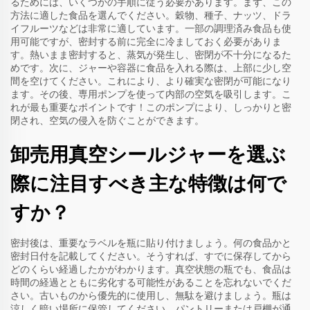
るためには、いくつかの手順に従う必要があります。まず、この
方法に適した食品を選んでください。穀物、種子、ナッツ、ドラ
イフルーツなどは非常に適しています。一部の調理済み食品も使
用可能ですが、密封する前に完全に冷ましておく必要がありま
す。熱いまま密封すると、蒸気が発生し、密閉が不十分になるた
めです。次に、ジャーや容器に食品を入れる際は、上部に少し空
間を空けてください。これにより、より確実な密閉が可能になり
ます。その後、専用ポンプを使って内部の空気を吸引します。こ
れが最も重要なポイントです！このポンプにより、しっかりと密
閉され、空気の侵入を防ぐことができます。
卸売用真空シールジャーを選ぶ
際に注目すべき主な特徴は何で
すか？
密封後は、重要なラベルを瓶に貼り付けましょう。何の食品かと
密封日付を記載してください。そうすれば、すでに保存してから
どのくらい経過したかがわかります。真空状態の瓶でも、食品は
時間の経過とともに劣化する可能性があることを忘れないでくだ
さい。古いものから優先的に使用し、無駄を避けましょう。瓶は
涼しく暗い場所に保管してください。パントリーまたは戸棚が通