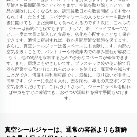
新鮮さを長期間保つことができます。空気を取り除くことで、食
品が腐敗しにくくなるため、調理後数日から数週間経っても食べ
られます。たとえば、スパゲティソースの入ったジャーを数か月
後に開けても、まだ美味しく食べられるのです！次に、これらの
ジャーは節約にも役立ちます。ナッツ、米、ドライフルーツな
ど、一度に大量に購入した食品を、劣化を心配することなく保存
できます。適切に密封すれば、数か月間新鮮な状態を保てます。
さらに、真空シールジャーは省スペースにも貢献します。内部の
空気を抜くことで、パントリーや冷蔵庫内での積み重ねが容易に
なり、他の物品を収容するための余分なスペースが確保できま
す。また、環境にもやさしいです。プラスチック袋や使い捨て容
器を廃棄する代わりにこれらのジャーを使えば、廃棄物を減らす
ことができ、何度も再利用可能です。最後に、取り扱いが非常に
簡単です。ジャーに食品を入れ、蓋を閉め、専用の真空ポンプで
空気を抜くだけです。これだけ！さらに、ジャーにラベルを貼れ
ば中身をすぐに確認でき、おやつや調味料を探す手間も省けま
す。
真空シールジャーは、通常の容器よりも新鮮