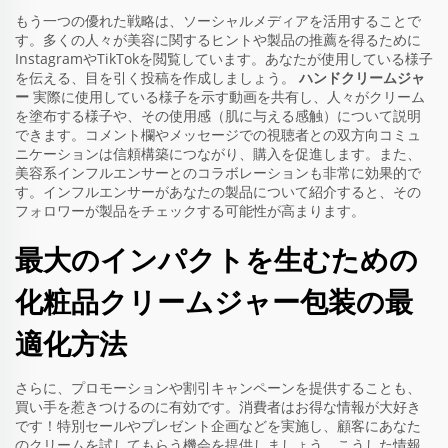
もう一つの優れた戦略は、ソーシャルメディアを活用することで
す。多くの人々が美容に関するヒントや製品の推薦を得るために
InstagramやTikTokを閲覧しています。あなたが使用している様子
を伝える、目を引く投稿を作成しましょう。
ハンドクリームジャ
ー
実際に使用している様子を示す動画を共有し、人々がクリーム
を塗布する様子や、その使用感（肌に与える感触）について説明
できます。コメント欄やメッセージでの視聴者との双方向コミュ
ニケーションは信頼構築につながり、購入を促進します。また、
美容系インフルエンサーとのコラボレーションも非常に効果的で
す。インフルエンサーがあなたの製品について紹介すると、その
フォロワーが製品をチェックする可能性が高まります。
最大のインパクトを生むための
化粧品クリームジャー包装の最
適化方法
さらに、プロモーションや割引キャンペーンを提供することも、
買い手を惹きつけるのに有効です。消費者はお得な情報が大好き
です！特別セールやプレゼント企画などを実施し、顧客にあなた
のクリームを試してもらう機会を提供しましょう。こうした情報