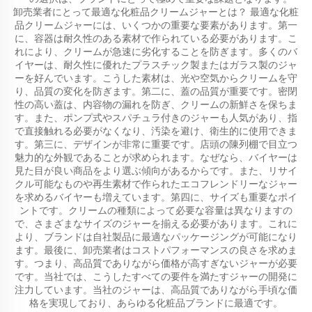
卸売業者にとって最適な化粧品クリームジャーとは？ 最適な化粧
品クリームジャーには、いくつかの重要な要素があります。第一
に、容器は耐久性のある素材で作られている必要があります。こ
れにより、クリームが急速に劣化することを防ぎます。多くのバ
イヤーは、耐久性に優れたプラスチック製またはガラス製のジャ
ーを好んでいます。こうした素材は、光や空気からクリームを守
り、品質の変化を防ぎます。第二に、蓋の品質が重要です。密閉
性の高い蓋は、内容物の漏れを防ぎ、クリームの新鮮さを保ちま
す。また、ポンプ式やスパチュラ付きのジャーも人気があり、指
で直接触れる必要がなくなり、汚染を避け、衛生的に使用できま
す。第三に、デザインが非常に重要です。店頭の陳列棚で目立つ
魅力的な外観であることが求められます。なぜなら、バイヤーは
見た目が良い商品をより選ぶ傾向があるからです。また、リサイ
クル可能なものや再生素材で作られたエコフレンドリーなジャー
を求めるバイヤーも増えています。第四に、サイズも重要なポイ
ントです。クリームの種類によって必要な容量は異なりますの
で、さまざまなサイズのジャーを揃える必要があります。これに
より、ブランドは自社製品に最適なパッケージングが可能になり
ます。最後に、卸売業者はコストパフォーマンスの良さを求めま
す。つまり、高品質でありながら価格が高すぎないジャーが必要
です。当社では、こうしたすべての要件を満たすジャーの開発に
注力しています。当社のジャーは、高品質でありながら手頃な価
格を実現しており、あらゆる化粧品ブランドに最適です。