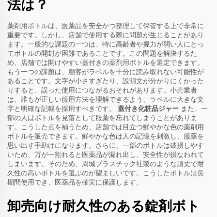
法は？
薬剤用ボトルは、医薬品を安全かつ整理して保管する上で非常に
重要です。しかし、店舗で使用する際に問題が生じることがあり
ます。一般的な課題の一つは、特に高齢者や握力が弱い人にとっ
てボトルの開封が困難であることです。この問題を解決するた
め、店舗では開けやすい蓋付きの薬剤用ボトルを選定できます。
もう一つの課題は、顧客がラベルを十分に読み取れない可能性が
あることです。文字が小さすぎたり、説明文が分かりにくかった
りすると、誤った使用につながるおそれがあります。小売業者
は、誰もが正しい服用方法を理解できるよう、ラベルに大きな文
字と明確な記載を採用すべきです。
蓋付き化粧品ジャー
また、一
部の人はボトルを見落として服薬を忘れてしまうことがありま
す。こうした点を補うため、店舗では目立つ鮮やかな色の薬剤用
ボトルを販売できます。鮮やかな色は人の記憶を刺激し、服薬を
思い出す手助けになります。さらに、一部のボトルは破損しやす
いため、万が一割れると医薬品が漏れ出し、安全性が損なわれて
しまいます。そのため、周城プラスチック社製のような頑丈で耐
久性の高いボトルを選ぶのが望ましいです。こうしたボトルは長
期間使用でき、医薬品を確実に保護します。
卸売向け耐久性のある錠剤ボト