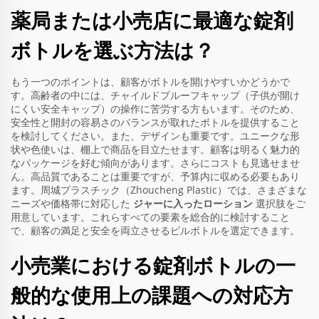
薬局または小売店に最適な錠剤
ボトルを選ぶ方法は？
もう一つのポイントは、顧客がボトルを開けやすいかどうかで
す。高齢者の中には、チャイルドプルーフキャップ（子供が開け
にくい安全キャップ）の操作に苦労する方もいます。そのため、
安全性と開封の容易さのバランスが取れたボトルを提供すること
を検討してください。また、デザインも重要です。ユニークな形
状や色使いは、棚上で商品を目立たせます。顧客は明るく魅力的
なパッケージを好む傾向があります。さらにコストも見逃せませ
ん。高品質であることは重要ですが、予算内に収める必要もあり
ます。周城プラスチック（Zhoucheng Plastic）では、さまざまな
ニーズや価格帯に対応した
ジャーに入ったローション
選択肢をご
用意しています。これらすべての要素を総合的に検討すること
で、顧客の満足と安全を両立させるピルボトルを選定できます。
小売業における錠剤ボトルの一
般的な使用上の課題への対応方