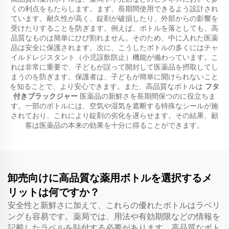
くの利点をもたらします。まず、長期間使用できるよう設計され
ています。耐久性が高く、錠剤が破損したり、外部からの影響を
受けたりすることを防ぎます。例えば、ボトルを落としても、高
品質なものは簡単にひび割れません。そのため、中に入れた医薬
品は安全に保護されます。次に、こうしたボトルの多くにはチャ
イルドレジスタント（小児誤飲防止）機能が備わっています。こ
れは非常に重要で、子どもが誤って開封して医薬品を摂取してし
まうのを防ぎます。保護者は、子どもが簡単に開けられないこと
を知ることで、より安心できます。また、高品質なボトルは
フタ
付きブラックジャー
医薬品の新鮮さを長期間保つのに役立ちま
す。一部のボトルには、空気や湿気を遮断する特殊なシールが施
されており、これにより錠剤の劣化を遅らせます。その結果、顧
客は医薬品の本来の効果を十分に得ることができます。
卸売向けに高品質な薬用ボトルを選択するメ
リットは何ですか？
安全性と新鮮さに加えて、これらの優れたボトルはラベリ
ングも容易です。薬局では、用法や有効期限などの情報を
記載したラベルを貼付する必要があります。高品質なボト