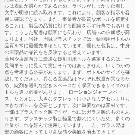
ルは表面が滑らかであるため、ラベルがしっかり密着し、
文字が明瞭に読み取れます。これにより、顧客が指示を容
易に確認できます。また、事業者が良質なボトルを選定す
ることは、製品の品質に対する配慮を示す行為でもありま
す。こうした配慮は顧客にも伝わり、店舗への信頼感が高
まります。当社、周城プラスチックでは、錠剤用ボトルの
品質を常に最優先事項としています。優れた包装は、中身
の医薬品の品質をも反映すると考えています。
薬局や店舗向けに最適な錠剤用ボトルを選定するのは、一
見簡単そうに見えて実はそうではありません。いくつかの
点を考慮する必要があります。まず、ボトルのサイズを確
認してください。異なる医薬品はそれぞれ数量が異なるた
め、錠剤を過剰な空きスペースなく収容できるサイズのボ
トルを選ぶ必要があります。
ローションジャー
スペー
ス。たとえば、大きなタブレットは小さなカプセルよりも
大きなボトルを必要とします。次に重要なのは素材です。
一部はプラスチック製ですが、他にはガラス製のものもあ
ります。プラスチック製は軽量で割れにくいため、多くの
企業がこれを好んで使用しています。一方、ガラス製は一
部の顧客にとってより高級感や美観を演出できます。