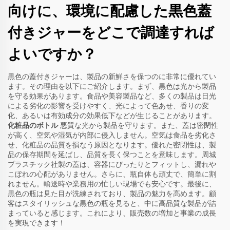
向けに、環境に配慮した黒色蓋
付きジャーをどこで調達すれば
よいですか？
黒色の蓋付きジャーは、製品の新鮮さを保つのに非常に優れてい
ます。その理由を以下にご紹介します。まず、黒色は光から製品
を守る効果があります。食品や美容製品など、多くの製品は日光
による劣化の影響を受けやすく、光によって色あせ、香りの変
化、あるいは有効成分の効果低下などが生じることがあります。
化粧品のボトル
悪質な光から製品を守ります。また、蓋は密閉性
が高く、空気や湿気が内部に侵入しません。空気は食品を劣化さ
せ、化粧品の品質を損なう原因となります。優れた密閉性は、製
品の保存期間を延ばし、品質を長く保つことを意味します。周城
プラスチック社製の蓋は、容器にぴったりとフィットし、漏れや
こぼれの心配がありません。さらに、瓶自体も頑丈で、簡単に割
れません。輸送時や業務用の忙しい現場でも安心です。最後に、
黒色の瓶は見た目が洗練されており、製品の魅力を高めます。顧
客はスタイリッシュな黒色の瓶を見ると、中に高品質な製品が詰
まっていると感じます。これにより、販売数の増加と事業の成長
を実現できます！