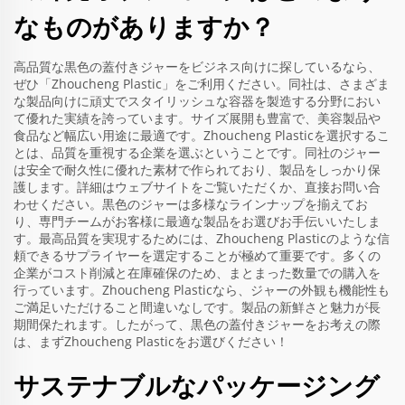
なものがありますか？
高品質な黒色の蓋付きジャーをビジネス向けに探しているなら、
ぜひ「Zhoucheng Plastic」をご利用ください。同社は、さまざま
な製品向けに頑丈でスタイリッシュな容器を製造する分野におい
て優れた実績を誇っています。サイズ展開も豊富で、美容製品や
食品など幅広い用途に最適です。Zhoucheng Plasticを選択するこ
とは、品質を重視する企業を選ぶということです。同社のジャー
は安全で耐久性に優れた素材で作られており、製品をしっかり保
護します。詳細はウェブサイトをご覧いただくか、直接お問い合
わせください。黒色のジャーは多様なラインナップを揃えてお
り、専門チームがお客様に最適な製品をお選びお手伝いいたしま
す。最高品質を実現するためには、Zhoucheng Plasticのような信
頼できるサプライヤーを選定することが極めて重要です。多くの
企業がコスト削減と在庫確保のため、まとまった数量での購入を
行っています。Zhoucheng Plasticなら、ジャーの外観も機能性も
ご満足いただけること間違いなしです。製品の新鮮さと魅力が長
期間保たれます。したがって、黒色の蓋付きジャーをお考えの際
は、まずZhoucheng Plasticをお選びください！
サステナブルなパッケージング