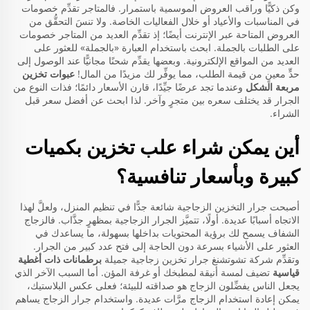
وكن ذكيًّا وراقب العروض الموسمية باستمرار. فالمتاجر تقدِّم خصومات
في المناسبات والأعياد أو خلال الفعاليات الخاصة. ولا تنسَ التحقُّق من
العروض المتاحة عبر الإنترنت أيضًا؛ إذ تقدِّم العديد من المتاجر خصومات
على الطلبات بالجملة. ابحث باستخدام العبارة «بالجملة» للعثور على
العديد من المواقع الإلكترونية. وبعضها يقدِّم شحنًا مجانيًّا عند الوصول إلى
حدٍّ معينٍ من قيمة الطلب، مما يوفِّر لك مزيدًا من المال!
عبوات تخزين
مربعة الشكل
وعندما تجد عرضًا جيِّدًا، قارن الأسعار دائمًا؛ فذات النوع من
الجرار قد يختلف سعره بين متجرٍ وآخر. لذا ابحث عن أفضل سعر قبل
الشراء.
أين يمكن شراء علب تخزين بكميات
كبيرة وبأسعار تنافسية؟
أصبحت جرار التخزين الزجاجية شائعة جدًّا في تنظيم المنزل، ولعلَّ لهذا
الاتجاه أسبابًا عديدة. أولًا، تتميَّز الجرار الزجاجية بمظهرٍ جذَّاب. فالزجاج
الشفاف يسمح لك برؤية المحتويات بداخلها بسهولة، ما يساعدك في
العثور على الأشياء بسرعة دون الحاجة إلى فتح عدد كبير من الجرار.
وتقدِّم شركة تشوتشنغ جرار تخزين زجاجية جميلة
برطمانات ذات أغطية
قياسية
تضيف لمسة أنيقة لمطبخك أو غرفة المؤن. أما السبب الآخر الذي
يجعل الناس يفضِّلون الزجاج هو صداقته للبيئة؛ فعلى عكس البلاستيك،
يمكن إعادة استخدام الزجاج مرَّات عديدة. واستخدام جرار الزجاج يساهم