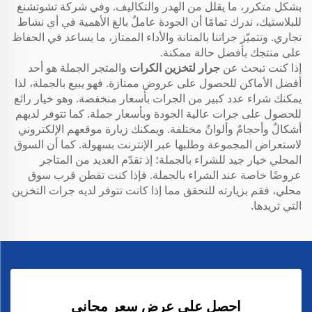
بشكل متكرر، ما يقلل من الهدر والتكاليف. وفي شركة تشوتشنغ
للبلاستيك، ندرك تمامًا أن الجودة عاملٌ بالغ الأهمية في أي نشاط
تجاري. وتتميّز جراتنا بالمتانة والأداء الممتاز، ما يساعد في الحفاظ
على منتجك بأفضل حالة ممكنة.
إذا كنت تبحث عن
جرار لتخزين الكرات
والمتجر الجملة هو أحد
أفضل الأماكن للحصول على عروض ممتازة. فهو يبيع بالجملة، لذا
يمكنك شراء عدد كبير من الجرات بأسعار منخفضة. وهو خيار رائع
للحصول على جرات عالية الجودة وبأسعار جملة. كما تتوفر لديهم
أشكالٌ وأحجامٌ وألوانٌ مختلفة. ويمكنك زيارة موقعهم الإلكتروني
لاستعراض المجموعة وطلبها عبر الإنترنت بسهولة. كما أن السوق
المحلي خيار جيد للشراء بالجملة؛ إذ تقدّم العديد من المتاجر
عروضًا خاصة عند الشراء بالجملة. فإذا كنت تقطن قرب سوق
محلي، فقم بزيارته للتحقق مما إذا كانت تتوفر لديه جرات التخزين
التي تريدها.
احصل على عرض سعر مجاني