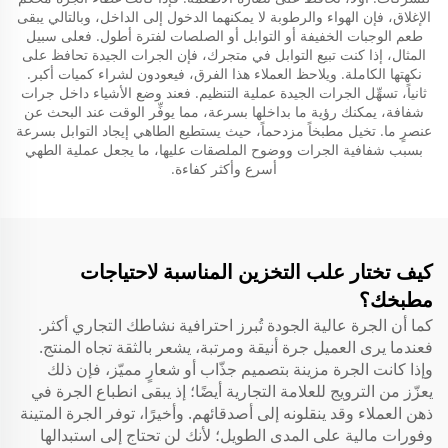
الإغلاق، فإن الهواء والرطوبة لا يمكنهما الدخول إلى الداخل، وبالتالي يبقى
طعم الوجبات الخفيفة أو التوابل أو الصلصات لفترة أطول. فعلى سبيل
المثال، إذا كنت تبيع التوابل في متجرك، فإن الجرات الجيدة تحافظ على
نكهتها الكاملة. ويلاحظ العملاء هذا الفرق، فيعودون لشراء كميات أكبر.
ثانياً، تسهِّل الجرات الجيدة عملية التنظيم. فعند وضع الأشياء داخل جرات
شفافة، يمكنك رؤية ما بداخلها بسرعة، مما يوفِّر الوقت عند البحث عن
عنصرٍ ما. تخيل مطبخاً مزدحماً، حيث يستطيع الطاهي إيجاد التوابل بسرعة
بسبب شفافية الجرات ووضوح الملصقات عليها، ما يجعل عملية الطهي
أسرع وأكثر كفاءة.
كيف تختار علب التخزين المناسبة لاحتياجات
مطبخك؟
كما أن الجرة عالية الجودة تُبرز احترافية نشاطك التجاري أكثر.
فعندما يرى العميل جرة أنيقة ومرتبة، يشعر بالثقة تجاه المنتج.
وإذا كانت الجرة مزينة بتصميم جذّاب أو شعارٍ مميّز، فإن ذلك
يعزّز من الترويج للعلامة التجارية أيضًا؛ إذ يبقى انطباع الجرة في
ذهن العملاء وقد ينقلونه إلى أصدقائهم. وأخيرًا، توفر الجرة المتينة
وفورات مالية على المدى الطويل؛ لأنك لن تحتاج إلى استبدالها