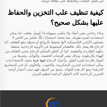
في تقليل النفايات والحفاظ على نظافة كوكبنا.
كيفية تنظيف علب التخزين والحفاظ
عليها بشكل صحيح؟
وعاء زجاجي متين أيضًا، ولا ينكسر بسهولة إذا عُومِلَ بلطف، لذا يمكن
استخدامه لفترة طويلة، مما يجعله استثمارًا ذكيًّا. فكثيرٌ من الناس لا
يفضلون الأواني البلاستيكية لأنها تحتفظ بالروائح أو تتشوَّه ببقع الطعام، أما
الزجاج فلا يفعل ذلك. فالطعام المحفوظ في الأوعية الزجاجية يحتفظ
بنكهته الطازجة والنظيفة. كما أن الغلق المحكم للزجاج يحمي الطعام من
الهواء والرطوبة، وبذلك تبقى الوجبات الخفيفة، والتوابل، وغيرها من
المواد طازجة لفترة أطول. وأخيرًا، الزجاج
عبوة جرة
متعدد الاستخدامات:
يمكن استخدامه لتخزين المعكرونة، والحبوب، والحلوى، أو حتى للمشاريع
الحرفية! ومع كل هذه الفوائد، يصبح من السهل فهم سبب انتشار أوعية
التخزين الزجاجية كأحد الحلول الرائجة لتنظيم المنزل.