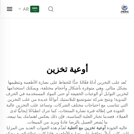
AR
أوعية تخزين
تُعد علب التخزين أداةً فعّالةً جدًّا للحفاظ على نضارة الأطعمة وتنظيمها
بشكل مثالي. وهي متوفرة بأشكال وأحجام مختلفة، ويمكنك استخدامها
لتخزين التوابل أو الوجبات الخفيفة أو حتى المواد المستخدمة في الحرف
اليدوية! وتنتج شركة تشوتشنغ للبلاستيك أنواعًا عديدة من علب التخزين
التي تتناسب مع احتياجات مختلف الشركات. وتساعد علب التخزين عالية
الجودة في إطالة فترة نضارة المنتجات، كما تترك انطباعًا إيجابيًّا لدى
العملاء. فعندما تختار العلبة المناسبة، فإن ذلك يعكس اهتمامك بما تبيعه،
ما يُشعر العميل بالرضا عادةً ويزيد من المبيعات.
عالية الجودة
أوعية تخزين مع أغطية
تُقدِّم هذه العبوات العديد من المزايا
للشركات. أولاً، تحافظ على نضارة الأطعمة. فإذا كانت غطاء الجرة محكم