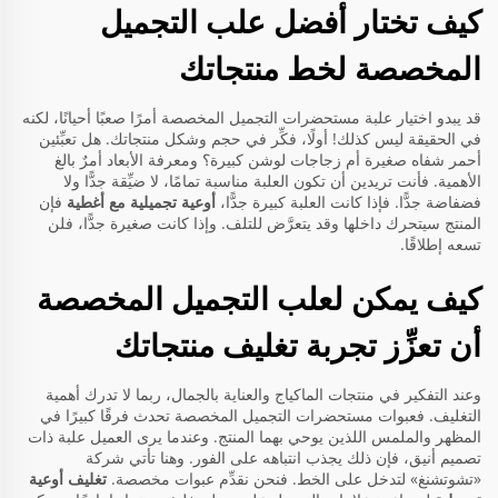
كيف تختار أفضل علب التجميل
المخصصة لخط منتجاتك
قد يبدو اختيار علبة مستحضرات التجميل المخصصة أمرًا صعبًا أحيانًا، لكنه
في الحقيقة ليس كذلك! أولًا، فكِّر في حجم وشكل منتجاتك. هل تعبِّئين
أحمر شفاه صغيرة أم زجاجات لوشن كبيرة؟ ومعرفة الأبعاد أمرٌ بالغ
الأهمية. فأنت تريدين أن تكون العلبة مناسبة تمامًا، لا ضيِّقة جدًّا ولا
فضفاضة جدًّا. فإذا كانت العلبة كبيرة جدًّا،
أوعية تجميلية مع أغطية
فإن
المنتج سيتحرك داخلها وقد يتعرَّض للتلف. وإذا كانت صغيرة جدًّا، فلن
تسعه إطلاقًا.
كيف يمكن لعلب التجميل المخصصة
أن تعزِّز تجربة تغليف منتجاتك
وعند التفكير في منتجات الماكياج والعناية بالجمال، ربما لا تدرك أهمية
التغليف. فعبوات مستحضرات التجميل المخصصة تحدث فرقًا كبيرًا في
المظهر والملمس اللذين يوحي بهما المنتج. وعندما يرى العميل علبة ذات
تصميم أنيق، فإن ذلك يجذب انتباهه على الفور. وهنا تأتي شركة
«تشوتشنغ» لتدخل على الخط. فنحن نقدِّم عبوات مخصصة.
تغليف أوعية