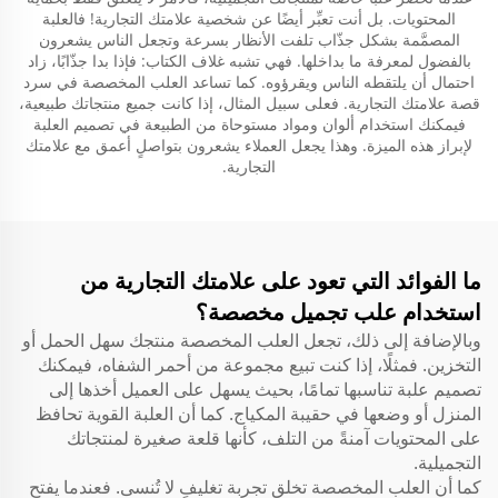
المحتويات. بل أنت تعبِّر أيضًا عن شخصية علامتك التجارية! فالعلبة
المصمَّمة بشكل جذّاب تلفت الأنظار بسرعة وتجعل الناس يشعرون
بالفضول لمعرفة ما بداخلها. فهي تشبه غلاف الكتاب: فإذا بدا جذّابًا، زاد
احتمال أن يلتقطه الناس ويقرؤوه. كما تساعد العلب المخصصة في سرد
قصة علامتك التجارية. فعلى سبيل المثال، إذا كانت جميع منتجاتك طبيعية،
فيمكنك استخدام ألوان ومواد مستوحاة من الطبيعة في تصميم العلبة
لإبراز هذه الميزة. وهذا يجعل العملاء يشعرون بتواصلٍ أعمق مع علامتك
التجارية.
ما الفوائد التي تعود على علامتك التجارية من
استخدام علب تجميل مخصصة؟
وبالإضافة إلى ذلك، تجعل العلب المخصصة منتجك سهل الحمل أو
التخزين. فمثلًا، إذا كنت تبيع مجموعة من أحمر الشفاه، فيمكنك
تصميم علبة تناسبها تمامًا، بحيث يسهل على العميل أخذها إلى
المنزل أو وضعها في حقيبة المكياج. كما أن العلبة القوية تحافظ
على المحتويات آمنةً من التلف، كأنها قلعة صغيرة لمنتجاتك
التجميلية.
كما أن العلب المخصصة تخلق تجربة تغليفٍ لا تُنسى. فعندما يفتح