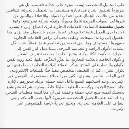
علب التجميل المخصصة ليست مجرد علب جذابة فحسب، بل هي
ضروريةٌ لتحقيق النجاح في تجارة مستحضرات التجميل بالتجزئة. فتتنافس
العديد من علامات الجمال على اجتذاب الانتباه، وللاختلاف والتميز عن
غيرها تُعد العبوات الفريدة عاملاً محوريًّا. وتقدِّم شركة تشوتشنغ
أوعية
تجميل مخصصة
المساعدة للعلامات التجارية لترك انطباع أولي لا يُنسى.
فعندما يرى العميل علبة تختلف عن غيرها، يشعر بالفضول. وقد يؤدي هذا
الفضول إلى زيادة المبيعات. وعليه، يجب أن تراعي العلامات التجارية
جمهورها المستهدف وما الذي تجذبه من تصاميم عبوة: فمثلاً، قد يفضِّل
الشباب الألوان الزاهية والتصاميم المرحة، بينما يميل كبار السن إلى
الطرازات الأنيقة الكلاسيكية. وتتيح العلب المخصصة عرض الشعار
والألوان الخاصة بالعلامة التجارية، ما يعزِّز التعرُّف عليها. فعند رؤية نفس
الألوان والشعار على المنتج، يتذكَّر العملاء العلامة التجارية، مما يؤدي إلى
تكرار الشراء. كما أن التغليف المخصص مفيدٌ جدًّا للمبيعات الإلكترونية.
ففي الوقت الحاضر، يشتري الكثير من العملاء مستحضرات التجميل عبر
الإنترنت، وعند استلامهم المنتج داخل علبة جميلة، يزداد شعورهم بالإثارة
تجاه المنتج الجديد، ويكتسب التغليف طابعًا خاصًّا. وتدرك شركة تشوتشنغ
بلاستيك أهمية صنع علبٍ جميلة وعملية في آنٍ معًا لتلبية متطلبات الشحن.
وبذلك، تُعد علب التجميل المخصصة ضروريةً لأنها تجذب العملاء، وتبني
التعرُّف على العلامة التجارية، وتخلق تجربةً خاصةً للمتسوقين عبر
الإنترنت.