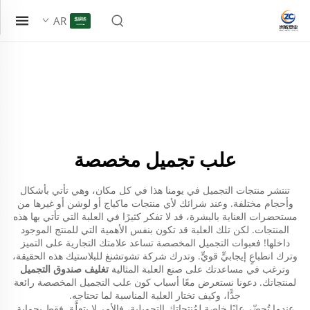
AR
علب تجميل مخصصة
تنتشر منتجات التجميل في يومنا هذا في كل مكان، وهي تأتي بأشكال
وأحجام مختلفة. وعند شرائك لأي منتجات ماكياج أو لوشن أو غيرها من
مستحضرات العناية بالبشرة، قد لا تفكر كثيرًا في العلبة التي تأتي بها هذه
المنتجات. لكن تلك العلبة قد تكون بنفس الأهمية التي للمنتج الموجود
داخلها! فعبوات التجميل المخصصة تساعد علامتك التجارية على التميز
وترك انطباعٍ إيجابيٍّ قويٍّ. وتدرك شركة تشوتشنغ للبلاستيك هذه الحقيقة،
وترغب في مساعدتك على صنع العلبة المثالية
تغليف صندوق التجميل
لمنتجاتك. دعونا نستعرض معًا أسباب كون علب التجميل المخصصة رائعة
جدًّا، وكيف تختار العلبة المناسبة لما تحتاجه.
عندما تُحضّر علبًا خاصة لمُنتجاتك التجميلية، فالأمر لا يتعلَّق فقط بحماية