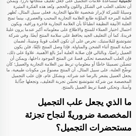
تجميلية
لمساعدة علامات التجميل على جعل تغليف منتجاتها بارزًا. ويمكن
أن تختلف العلب في الشكل واللون والحجم. وتُعد هذه الفكرة المثيرة
وسيلةً للشركة لإبراز شخصية علامتها التجارية. فعلى سبيل المثال، تُظهر
العلبة المرحة الملوَّنة طابع العلامة التجارية المحبب والعصري، بينما تمنح
العلبة الأنيقة النظيفة انطباعًا بأن العلامة التجارية فاخرة وراقية. ويكون
احتمال اختيار العملاء للمنتج والاطلاع على معلوماته أكبر عندما يرون علبةً
فريدةً. كما أن التغليف الجيد يحافظ على سلامة المنتج أيضًا. وفي شركة
تشوتشنغ للبلاستيك، نحرص على أن تكون العلب قويةً ومتينةً، لضمان
حماية المنتج أثناء الشحن والمناولة. فإذا وصل المنتج تالِفًا، فلن يكون
العميل راضيًا، وبالتالي فإن صلابة العلبة أمرٌ بالغ الأهمية. علاوةً على ذلك،
فإن العلب المخصصة تحكي قصةً عن المنتج الموجود داخلها، ويمكن أن
تتضمَّن تصميمًا خاصًّا أو معلوماتٍ تربط بين العلامة التجارية والعميل؛ كأن
توضِّح العلبة، على سبيل المثال، أن المنتج مصنوعٌ من مكونات طبيعية، ما
يجعل العميل يشعر بالرضا عند شرائه. وبشكل عام، فإن علب التجميل
المخصصة من شركة تشوتشنغ تحسِّن تجربة التغليف، وتجعلها جذَّابةً
وآمنةً، وتحكي قصةً تربط العميل بالمنتج.
ما الذي يجعل علب التجميل
المخصصة ضروريةً لنجاح تجزئة
مستحضرات التجميل؟