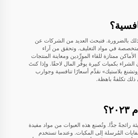
افسية؟
ذلك بالضرورة. فتبحث العديد من الشركات عن
 متخصصة في مواد التغليف. وتحقق من آراء
أماكن ممتازة للقاء المورِّدين ومعاينة المنتجات
شراء بكميات كبيرة يوفِّر المال لاحقًا. وإذا كنتَ
شنغ بلاستيك» نقدِّم أسعارًا تنافسية وجوارب
ذلك تكلفةٌ باهظة.
٢؟
لبيئة رائجةً جدًّا. وتُصنع هذه العبوات من مواد مفيدة
فايات المُرسلة إلى المكبات. وعندما تستخدم