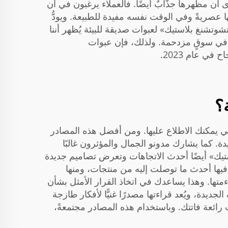
ن مظهرها جذّابٌ أيضًا. فالعملاء يرغبون في أن
ها عصريةً وفي الوقت نفسه مفيدة للطبيعة. ويودُّ
شوتشنغ بلاستيك» لعبوات صديقة للبيئة يُظهر أننا
ُّز في سوقٍ مزدحمة. ولذلك، فإن عبوات
ي عام 2023.
؟
يمكنك الاطلاع عليها. ومن أفضل هذه المصادر
ة. كما يشارك مدونو الجمال والمؤثرون غالبًا
ستيك» أيضًا أحدث الاتجاهات وتعرض تصاميم جديدة
ها أحدث ما توصلت إليه من منتجات، ومنها
ها. وهذا يساعدك في اتخاذ القرار الأمثل بشأن
يدة، ويُعد قراءتها مصدرًا غنيًّا لأفكار طازجة
ات رائعة فاتتك. وباستخدام هذه المصادر مجتمعةً،