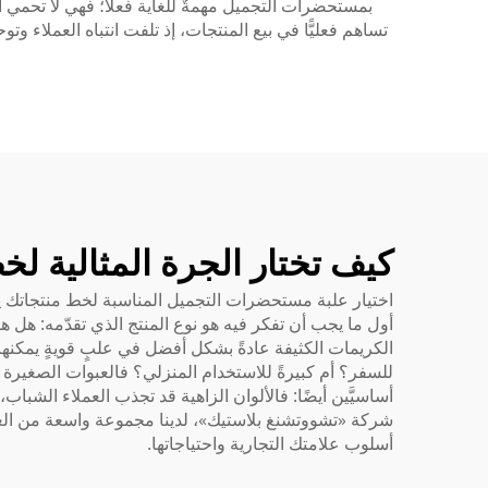
بمستحضرات التجميل مهمةٌ للغاية فعلاً؛ فهي لا تحمي ال
تساهم فعليًّا في بيع المنتجات، إذ تلفت انتباه العملاء 
كيف تختار الجرة المثالية لخ
اختيار علبة مستحضرات التجميل المناسبة لخط منتجاتك يشبه
أول ما يجب أن تفكر فيه هو نوع المنتج الذي تقدّمه: هل
الكريمات الكثيفة عادةً بشكل أفضل في علبٍ قويةٍ يمكنها ت
للسفر؟ أم كبيرةً للاستخدام المنزلي؟ فالعبوات الصغيرة من
أساسيَّين أيضًا: فالألوان الزاهية قد تجذب العملاء الشباب،
شركة «تشووتشنغ بلاستيك»، لدينا مجموعة واسعة من العبو
أسلوب علامتك التجارية واحتياجاتها.