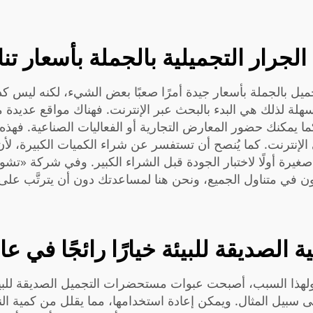
لجرار التجميلية بالجملة بأسعار تن
ل بالجملة بأسعار جيدة أمرًا صعبًا بعض الشيء، لكنه ليس ك
لة لذلك هي البدء بالبحث عبر الإنترنت. فهناك مواقع عديدة
ما يمكنك حضور المعارض التجارية أو الفعاليات الصناعية. فهذه ال
لإنترنت. كما يُنصح أن تستفسر عن شراء الكميات الكبيرة، لأن ال
رة أولًا لاختبار الجودة قبل الشراء الكبير. وفي شركة «تشووت
ون في متناول الجميع، ونحن هنا لمساعدتك دون أن يترتَّب على 
لصديقة للبيئة خيارًا رائجًا في عام ٠٢٣
يًّا بالبيئة. ولهذا السبب، أصبحت عبوات مستحضرات التجميل الصديقة ل
لى سبيل المثال. ويمكن إعادة استخدامها، مما يقلل من كمية الن