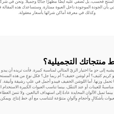
منتج فحسب، بل تُضفي عليه أيضًا مظهرًا جذّابًا وجميلًا. ونحن في شرك
وتوحي بأن الجودة الموجودة داخل العبوة ممتازة. وستساعدك هذه المقالة ف
وكذلك في معرفة أماكن شرائها بأسعار معقولة.
ط منتجاتك التجميلية؟
 إلى حدٍ ما اختيار الزيّ المثالي لمناسبة كبيرة. فأنت تريده أن يبدو
 هو كريم كثيف؟ أم لوشن خفيف؟ أم ربما جل؟ فكل نوعٍ من هذه المستحض
حمل وزنها. أما اللوشن الخفيف فيبدو أجمل في علبٍ رشيقة وأنيقة. كما أ
اسبةٌ للعينات أو عند التنقّل، بينما تناسب العبوات الكبيرة الاستخدام ا
 بينما تميل الألوان المحايدة عادةً إلى استهداف البالغين. ولا تنسَ الغط
ات بأشكالٍ وأحجامٍ وألوانٍ متنوّعة لتتناسب مع أي خط إنتاج. ويمكن 