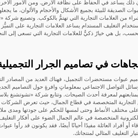
ذلك يساعد في الحفاظ على نظافة الأرض. ومن الأمور الأخرى أ
وات الصديقة للبيئة بجميع الأشكال والأحجام والألوان، ما يجعل
اء من العلامات التجارية التي تهتمُّ بالكوكب. وتصنيع شركة «ت
 استخدام التغليف المستدام يساعد العلامات التجارية على التمي
، بل هي خيارٌ ذكيٌّ للعلامات التجارية التي تسعى إلى النجاح ف
اهات في تصاميم الجرار التجميلية
 عبوات مستحضرات التجميل، فهناك العديد من المصادر التي 
ائل التواصل الاجتماعي بمعلوماتٍ وافرةٍ حول التصاميم الجديد
ح بمتابعتهم لمعرفة أحدث الصيحات. وتتابع شركة «تشوتشنغ بلا
 التجارية المتخصصة في قطاع الجمال، حيث تعرض الشركات في
لى مختلف الأنماط وحتى لمسها للحكم على جودتها ومدى ملاءمت
ترونية المتخصصة في عالم الجمال الضوء على أفكار التغليف الجد
و أفراد العائلة مفيدًا أحيانًا أيضًا، فقد يكونون قد رأوا عبو
ار التغليف المثالي لمنتجاتك.