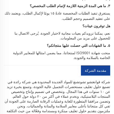
٣. ما هي المدة الزمنية اللازمة لإتمام الطلب المخصص؟
يستغرق تنفيذ الطلبات المخصصة عادةً
لإكمال الطلب، ويعتمد ذلك
١٥ يومًا
على تعقيد التصميم وحجم الطلب.
هل توفرون عينات؟
نعم، يمكننا تزويدكم بعينات مجانية لاختبار الجودة. يُرجى الاتصال بنا
للحصول على مزيد من المعلومات.
٥. ما الشهادات التي حصلت عليها منتجاتكم؟
منحت شهادة ISO9001 لمنتجاتنا، مما يضمن امتثالها للمعايير الدولية
الخاصة بالسلامة والجودة.
مقدمة الشركة
شركة قوانغتشو تشوتشنغ للمواد الجديدة المحدودة هي شركة رائدة في
تصنيع حلول تغليف مستحضرات التجميل عالية الجودة، وتتمتع بخبرة تزيد
عن ١٠ سنوات في هذا المجال. ونتخصص في تصميم وإنتاج وتخصيص
المنتجات البلاستيكية، ونخدم عملاء في أكثر من ٢٠ دولة حول العالم.
وتضمن مرافقنا المتطورة للغاية وعمليات الرقابة الصارمة على الجودة أن
تفي كل منتجاتنا بأعلى معايير السلامة والمتانة والجماليات. ونحن
ملتزمون بتقديم حلول تغليف مبتكرة ومستدامة وفعّالة من حيث التكلفة