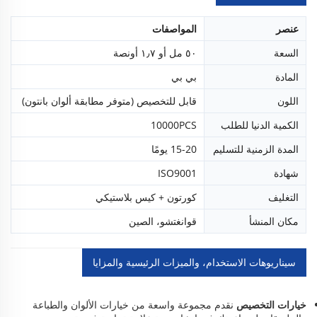
عنصر
المواصفات
السعة
٥٠ مل أو ١٫٧ أونصة
المادة
بي بي
اللون
قابل للتخصيص (متوفر مطابقة ألوان بانتون)
الكمية الدنيا للطلب
10000PCS
المدة الزمنية للتسليم
15-20 يومًا
شهادة
ISO9001
التغليف
كورتون + كيس بلاستيكي
مكان المنشأ
قوانغتشو، الصين
سيناريوهات الاستخدام، والميزات الرئيسية والمزايا
خيارات التخصيص
نقدم مجموعة واسعة من خيارات الألوان والطباعة