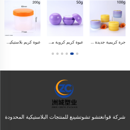
جرة كريمية جديدة من البولي بروبلين (PP) بسعة ١٠٠ غرام / ٣ أونصة، زجاجة بلسم تنظيف دائري القاعدة مع ملعقة مغناطيسية، جسم أزرق مطحون، غطاء بنفسجي على شكل حلوى ماكرون ومكشطة صفراء. مصنوعة من مادة آمنة للاستخدام الغذائي وخالية من مادة البيسفينول أ (BPA)، ذات فتحة عريضة محكمة الإغلاق ومنيعة للتسرب، وتحتوي على موضع مدمج للملعقة، وقابلة لإعادة الاستخدام ومتينة. للكريمات الوجهية.
عبوة كريم كروية من البولي بروبيلين سعة ٥٠ غرام / ١٫٧ أونصة، عبوة لامعة بلون أرجواني يشبه حلوى الماكرون، مزودة بسدادة داخلية وغطاء. عبوة ذات فتحة واسعة مصنوعة من مواد آمنة للاستخدام الغذائي وخالية من مادة البيسفينول أ (BPA)، محكمة الإغلاق تمامًا ومنع التسرب، ومضادة للأكسدة، قابلة لإعادة الاستخدام، متينة ومقاومة للكسر. مناسبة لكريم العيون وكريم الوجه وقناع الشفاه ومنتجات العناية بالبشرة، ومناسبة للسفر.
عبوة كريم بلاستيكية بسعة ٢٠٠ غرام / ٧ أونصة، ذات فتحة واسعة مصنوعة من مادة البولي بروبلين (PP)، عبوة فارغة قابلة لإعادة التعبئة ومزودة بغطاء لولبي مقاوم للانزلاق، آمنة للاستخدام الغذائي وخالية من مادة البيسفينول أ (BPA)، غير قابلة للتسرب، متوفرة بعدة ألوان، يمكن إعادة استخدامها لتعبئة أقنعة الطين، فازلين، كريم اليدين، لوشن الجسم، منتجات العناية بالبشرة، والاستخدام اليومي في المنزل أو أثناء السفر أو في صالونات التجميل.
شركة قوانغتشو تشوتشينغ للمنتجات البلاستيكية المحدودة