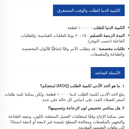
الكمية الدنيا للطلب والوقت المستغرق
الكمية الدنيا للطلب
: ١٠٠٠٠ قطعة
المدة الزمنية للتسليم
: ١٥–٢٠ يومًا للطلبات القياسية؛ وللطلبات
العاجلة (حسب التوفر).
طلبات مخصصة
: قد يتطلب الأمر وقتًا إضافيًّا للألوان المخصصة
والطباعة والملصقات.
الأسئلة الشائعة
١. ما هو الحد الأدنى لكمية الطلب (MOQ) لمنتجكم؟
يبلغ الحد الأدنى لكمية الطلب لدينا ١٠٠٠٠ قطعة، ولكن يمكننا تلبية طلبات
أصغر للعملاء الجدد على أساس كل حالة على حدة.
٢. هل يمكنني تخصيص لون الزجاجة وتصميمها؟
نعم، يمكننا الإنتاج وفقًا لمتطلبات العميل المتعلقة باللون، وتنفيذ الطباعة
والتجهيز بالملصقات ومعالجة السطح بلمسة غير لامعة أو لامعة استنادًا
إلى ملفات التصميم المقدمة.