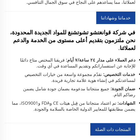
لعملائنا، مما يساعدهم على النجاح في سوق الجمال التنافسي.
خدماتنا وشهاداتنا
في شركة قوانغتشو تشوتشنغ للمواد الجديدة المحدودة،
نحن ملتزمون بتقديم أعلى مستوى من الخدمة والدعم
لعملائنا.
دعم العملاء على مدار ٢٤ ساعة/٧ أيام:
فريقنا المختص متاح دائمًا
للإجابة عن استفساراتكم وتقديم المساعدة في أي وقت.
خدمات التخصيص:
نقدّم مجموعة واسعة من خيارات التخصيص
لمساعدتكم في إنشاء هوية علامة تجارية فريدة.
ضمان الجودة:
جميع منتجاتنا مدعومة بضمان جودة شامل يضمن
رضاكم التام.
الشهادات:
تم اعتماد منتجاتنا من قِبل هيئات CE وFDA وISO9001، مما
يضمن مطابقتها للمعايير الدولية الخاصة بالسلامة والجودة.
المنتجات ذات الصلة