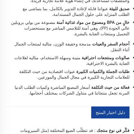
والملصقات لمساعدتك في إنشاء هوية علامة تجارية فريدة.
صديق للبيئة
عبواتنا قابلة لإعادة التدوير بالكامل، بما يتماشى مع
الطلب المتزايد على حلول الجمال المستدامة.
خالٍ من BPA ومصنوع من مواد غذائية آمنة
مصنوعة من بولي بروبلين
عالي الجودة (PP)، وهي آمنة للتلامس المباشر مع مستحضرات
التجميل ومنتجات العناية بالبشرة.
أحجام السفر والعينات
مدمجة وخفيفة الوزن، مثالية لمنتجات الجمال
أثناء التنقل.
صالونات ومنتجعات احترافية
متينة وسهلة الاستخدام، مثالية لعلاجات
العناية بالبشرة الاحترافية.
طلبات الجملة والكميات الكبيرة
عبوات اقتصادية من حيث التكلفة
للعلامات التجارية الكبيرة في مجال الجمال والموزعين.
فعالة من حيث التكلفة
أسعار المصنع المباشرة وكميات الطلب الدنيا
المرنة تجعل منتجاتنا في متناول الشركات بمختلف أحجامها.
دليل اختيار المنتج
فكّر في نوع منتجك
: قد تتطلّب الصيغ المختلفة (مثل السيرومات