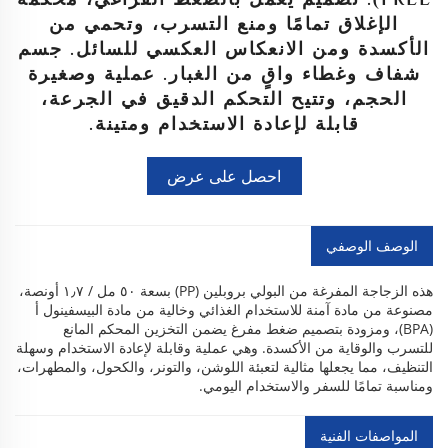
الإغلاق تمامًا ومنع التسرب، وتحمي من
الأكسدة ومن الانعكاس العكسي للسائل. جسم
شفاف وغطاء واقٍ من الغبار. عملية وصغيرة
الحجم، وتتيح التحكم الدقيق في الجرعة،
قابلة لإعادة الاستخدام ومتينة.
احصل على عرض
أسعار
الوصف الوصفي
هذه الزجاجة المفرغة من البولي بروبلين (PP) بسعة ٥٠ مل / ١٫٧ أونصة،
مصنوعة من مادة آمنة للاستخدام الغذائي وخالية من مادة البيسفينول أ
(BPA)، ومزودة بتصميم ضغط مفرغ يضمن التخزين المحكم المانع
للتسرب والوقاية من الأكسدة. وهي عملية وقابلة لإعادة الاستخدام وسهلة
التنظيف، مما يجعلها مثالية لتعبئة اللوشن، والتونر، والكحول، والمطهرات،
ومناسبة تمامًا للسفر والاستخدام اليومي.
المواصفات الفنية