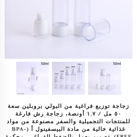
زجاجة توزيع فراغية من البولي بروبلين سعة
٥٠ مل / ١,٧ أونصة، زجاجة رش فارغة
للمنتجات التجميلية والسفر مصنوعة من مواد
غذائية خالية من مادة البيسفينول أ (BPA-
FREE). تصميم يعمل بالضغط الفراغي، محكمة