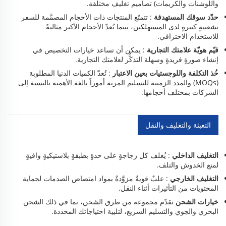
واللوشنات والكريمات) تصاميم تغليف مختلفة.
حدّد سوقك المستهدفة
: تتمتّع المنتجات ذات الأحجام المصمَّمة للسفر
بشعبيةٍ كبيرةٍ لدى المستهلكين، بينما تُعدّ الأحجام الأكبر مثاليةً
للاستخدام الاحترافي.
قيّم هويّة علامتك التجارية
: يمكن أن تساعد خيارات التخصيص في
إنشاء صورةٍ فريدةٍ وسهلة التذكُّر لعلامتك التجارية.
خُذ التكلفة واللوجستيات بعين الاعتبار
: تُعدّ الكميات الدنيا المطلوبة
(MOQs) والمدد الزمنية للتسليم المرنة أموراً بالغة الأهمية بالنسبة إلى
الشركات بمختلف أحجامها.
التعبئة والتغليف والنقل
التغليف الداخلي
: يُغلف كل زجاجةٍ على حدةٍ بطبقةٍ بلاستيكيةٍ واقيةٍ
لمنع الخدوش والتلف.
التغليف الخارجي
: علبٌ قويةٌ مزوَّدةٌ بمواد امتصاص الصدمات لحماية
المحتويات من التأثيرات أثناء النقل.
خيارات الشحن
نقدّم مجموعة من طرق الشحن، بما في ذلك الشحن
البحري والجوي والتسليم السريع، لتلبية احتياجاتك المحددة.