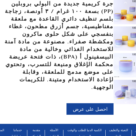
جرة كريمية جديدة من البولي بروبلين
(PP) بسعة ١٠٠ غرام / ٣ أونصة، زجاجة
بلسم تنظيف دائري القاعدة مع ملعقة
مغناطيسية، جسم أزرق مطحون، غطاء
بنفسجي على شكل حلوى ماكرون
ومكشطة صفراء. مصنوعة من مادة آمنة
للاستخدام الغذائي وخالية من مادة
البيسفينول أ (BPA)، ذات فتحة عريضة
محكمة الإغلاق ومنيعة للتسرب، وتحتوي
على موضع مدمج للملعقة، وقابلة
لإعادة الاستخدام ومتينة. للكريمات
الوجهية.
احصل على عرض
أسعار
التعبئة والتغليف
الكمية الدنيا للطلب والوقت
الأسئلة
مقدمة
خدماتنا
المن
والنقل
المستغرق
الشائعة
الشركة
وشهاداتنا