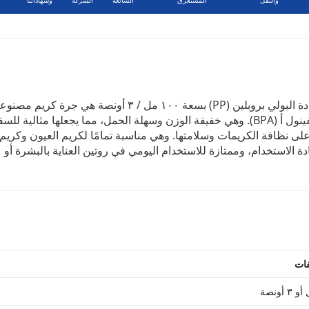
هذه الجرة البلاستيكية المزدوجة الطبقة المصنوعة من مادة البولي بروبلين (PP) بسعة ١٠٠ مل / ٣ أونصة هي جرة كريم م
من بلاستيك آمن للاستخدام الغذائي وخالٍ من مادة البيسفينول أ (BPA). وهي خفيفة الوزن وسهلة الحمل، مما يجعلها مثالية ل
ى نظافة الكريمات وسلامتها. وهي مناسبة تمامًا لكريم العيون وكريم
 الاستخدام، وممتازة للاستخدام اليومي في روتين العناية بالبشرة أو
فات