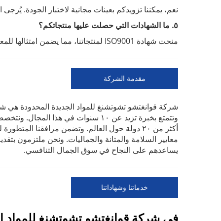
نعم، يمكننا تزويدكم بعينات مجانية لاختبار الجودة. يُرجى
٥. ما الشهادات التي حصلت عليها منتجاتكم؟
منحت شهادة ISO9001 لمنتجاتنا، مما يضمن امتثالها للمعايير الدولية الخاصة بالسلامة والجودة.
مقدمة الشركة
شركة قوانغتشو تشوتشنغ للمواد الجديدة المحدودة هي ش
وتتمتع بخبرة تزيد عن ١٠ سنوات في هذا
أكثر من ٢٠ دولة حول العالم. وتضمن مرافقنا المتط
معايير السلامة والمتانة والجماليات. ونحن ملتزمون بتقدي
يساعدهم على النجاح في سوق الجمال التنافسي.
خدماتنا وشهاداتنا
في شركة قوانغتشو تشوتشنغ للمواد ال