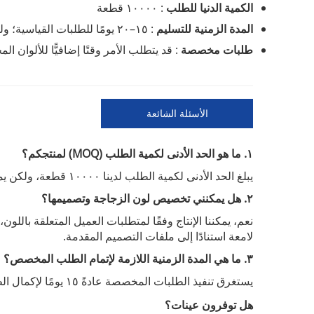
الكمية الدنيا للطلب
: ١٠٠٠٠ قطعة
المدة الزمنية للتسليم
: ١٥–٢٠ يومًا للطلبات القياسية؛ وللطلبات العاجلة (حسب التوفر).
طلبات مخصصة
: قد يتطلب الأمر وقتًا إضافيًّا للألوان
الأسئلة الشائعة
١. ما هو الحد الأدنى لكمية الطلب (MOQ) لمنتجكم؟
يبلغ الحد الأدنى لكمية الطلب لدينا ١٠٠٠٠ قطعة، ولكن يمكننا تلبية طلبات أصغر للعملاء الجدد على أساس كل حالة على حدة.
٢. هل يمكنني تخصيص لون الزجاجة وتصميمها؟
نعم، يمكننا الإنتاج وفقًا لمتطلبات العميل المتعلقة بالل
لامعة استنادًا إلى ملفات التصميم المقدمة.
٣. ما هي المدة الزمنية اللازمة لإتمام الطلب المخصص؟
يستغرق تنفيذ الطلبات المخصصة عادةً
لإكمال ال
١٥ يومًا
هل توفرون عينات؟