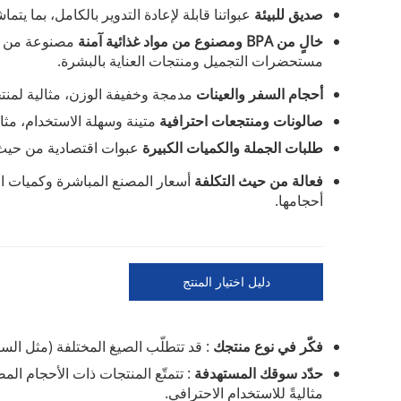
صديق للبيئة
عبواتنا قابلة لإعادة التدوير بالكامل، بما ي
خالٍ من BPA ومصنوع من مواد غذائية آمنة
مستحضرات التجميل ومنتجات العناية بالبشرة.
أحجام السفر والعينات
مدمجة وخفيفة الوزن، مثالية لمنتجا
صالونات ومنتجعات احترافية
متينة وسهلة الاستخدام، مثال
طلبات الجملة والكميات الكبيرة
عبوات اقتصادية من حيث ا
فعالة من حيث التكلفة
أسعار المصنع المباشرة وكميات ال
أحجامها.
دليل اختيار المنتج
فكّر في نوع منتجك
: قد تتطلّب الصيغ المختلفة (مثل ال
حدّد سوقك المستهدفة
: تتمتّع المنتجات ذات الأحجام المصم
مثاليةً للاستخدام الاحترافي.