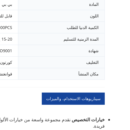
المادة
بي بي
اللون
قابل لل
الكمية الدنيا للطلب
000PCS
المدة الزمنية للتسليم
15-20 يومًا
شهادة
SO9001
التغليف
كورتون 
مكان المنشأ
قوانغتش
سيناريوهات الاستخدام، والميزات
الرئيسية والمزايا
خيارات التخصيص
نقدم مجموعة واسعة من خيارات الألوا
فريدة.