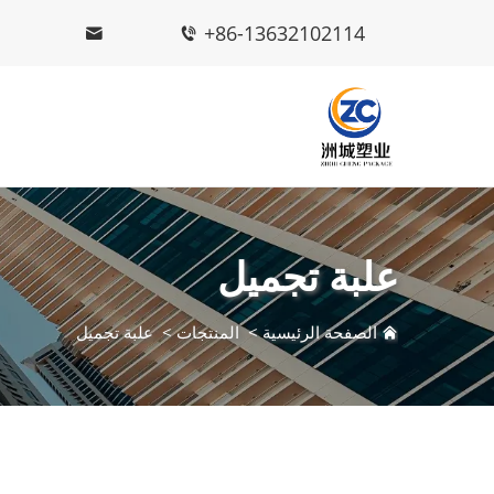
+86-13632102114
علبة تجميل
الصفحة الرئيسية
>
المنتجات
>
علبة تجميل