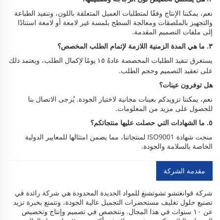
نعم، يمكننا الإنتاج وفقًا لمتطلبات العميل المتعلقة باللون، وتنفيذ الطباعة
والتجهيز بالملصقات ومعالجة السطح بلمسة غير لامعة أو لامعة استنادًا
إلى ملفات التصميم المقدمة.
٣. ما هي المدة الزمنية اللازمة لإتمام الطلب المخصص؟
يستغرق تنفيذ الطلبات المخصصة عادةً
لإكمال الطلب، ويعتمد ذلك
١٥ يومًا
على تعقيد التصميم وحجم الطلب.
هل توفرون عينات؟
نعم، يمكننا تزويدكم بعينات مجانية لاختبار الجودة. يُرجى الاتصال بنا
للحصول على مزيد من المعلومات.
٥. ما الشهادات التي حصلت عليها منتجاتكم؟
منحت شهادة ISO9001 لمنتجاتنا، مما يضمن امتثالها للمعايير الدولية
الخاصة بالسلامة والجودة.
مقدمة الشركة
شركة قوانغتشو تشوتشنغ للمواد الجديدة المحدودة هي شركة رائدة في
تصنيع حلول تغليف مستحضرات التجميل عالية الجودة، وتتمتع بخبرة تزيد
عن ١٠ سنوات في هذا المجال. ونتخصص في تصميم وإنتاج وتخصيص