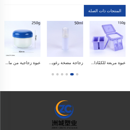
المنتجات ذات الصلة
عبوة مربعة للكمّادات الوجهية بسعة ١٥٠ مل / ٥ أونصة، ذات غطاء علوي قابل للقلب، مصنوعة من بلاستيك بولي بروبلين (PP) آمن للاستخدام الغذائي وخالٍ من مادة البيسفينول أ (BPA)، ومزودة بطوق داخلي، ومقسمة إلى قسمين، وتتضمن ملعقة صغيرة مدمجة وفرشاة. محكمة الإغلاق، مقاومة للتسرب، وتحمي من الغبار والأكسدة. الطوق الداخلي قابل للفصل، مع فصل بين المواد الرطبة والجافة.
زجاجة مضخة رغوية من مادة PET الخالية من مادة BPA والآمنة للاستخدام الغذائي، سعة ٥٠ مل / ١٫٧ أونصة، فارغة، تُستخدم كموزِّع لمنظفات الوجه. تُنتج رغوة ناعمة بلمسة واحدة، محكمة الإغلاق ومنيعة للتسرب، بتصميم أسطواني لامع. خفيفة الوزن وسهلة الحمل، متينة ومقاومة للكسر، قابلة لإعادة الاستخدام وسهلة التنظيف. مناسبة لمستحضرات الموس والصابون السائل لليدين
عبوة زجاجية من مادة البولي إيثيلين تيريفثاليت (PET) ذات طبقتين بسعة 250 مل / 8 أونصة، ذات فتحة واسعة، وخالية من مادة البيسفينول أ (BPA)، ومصنوعة من مواد آمنة للاستخدام الغذائي، مزودة بطقم داخلي قابل للاستبدال. محكمة الإغلاق ومنع التسرب تمامًا، ومضادة للأكسدة، ومتينة ومقاومة للكسر، وإعادة الاستخدام سهلة التنظيف. جسم شفاف، غطاء لامع، وألوان متعددة. تُستخدم لمستحضرات كريم الوجه