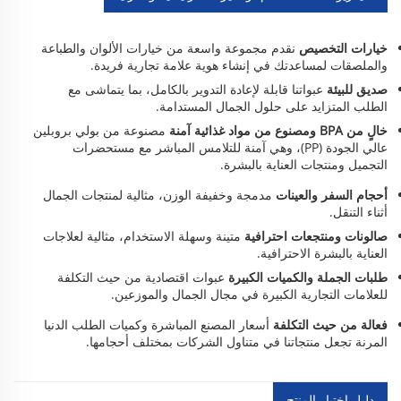
خيارات التخصيص
نقدم مجموعة واسعة من خيارات الألوان والطباعة
والملصقات لمساعدتك في إنشاء هوية علامة تجارية فريدة.
صديق للبيئة
عبواتنا قابلة لإعادة التدوير بالكامل، بما يتماشى مع
الطلب المتزايد على حلول الجمال المستدامة.
خالٍ من BPA ومصنوع من مواد غذائية آمنة
مصنوعة من بولي بروبلين
عالي الجودة (PP)، وهي آمنة للتلامس المباشر مع مستحضرات
التجميل ومنتجات العناية بالبشرة.
أحجام السفر والعينات
مدمجة وخفيفة الوزن، مثالية لمنتجات الجمال
أثناء التنقل.
صالونات ومنتجعات احترافية
متينة وسهلة الاستخدام، مثالية لعلاجات
العناية بالبشرة الاحترافية.
طلبات الجملة والكميات الكبيرة
عبوات اقتصادية من حيث التكلفة
للعلامات التجارية الكبيرة في مجال الجمال والموزعين.
فعالة من حيث التكلفة
أسعار المصنع المباشرة وكميات الطلب الدنيا
المرنة تجعل منتجاتنا في متناول الشركات بمختلف أحجامها.
دليل اختيار المنتج