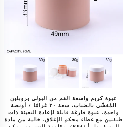
عبوة كريم واسعة الفم من البولي بروبلين
المُغشّى بالضباب، سعة ٣٠ غرامًا / أونصة
واحدة، عبوة فارغة قابلة لإعادة التعبئة ذات
طبقتين مع غطاء محكم الإغلاق، خالية من مادة
البيسفينول أ (BPA)، مقاومة للتسرب، يمكن