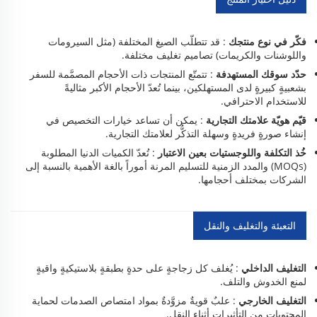
فكّر في نوع منتجك
: قد تتطلّب الصيغ المختلفة (مثل السيرومات
واللوشنات والكريمات) تصاميم تغليف مختلفة.
حدّد سوقك المستهدفة
: تتمتّع المنتجات ذات الأحجام المصمَّمة للسفر
بشعبيةٍ كبيرةٍ لدى المستهلكين، بينما تُعدّ الأحجام الأكبر مثاليةً
للاستخدام الاحترافي.
قيّم هويّة علامتك التجارية
: يمكن أن تساعد خيارات التخصيص في
إنشاء صورةٍ فريدةٍ وسهلة التذكُّر لعلامتك التجارية.
خُذ التكلفة واللوجستيات بعين الاعتبار
: تُعدّ الكميات الدنيا المطلوبة
(MOQs) والمدد الزمنية للتسليم المرنة أموراً بالغة الأهمية بالنسبة إلى
الشركات بمختلف أحجامها.
التعبئة والتغليف والنقل
التغليف الداخلي
: يُغلف كل زجاجةٍ على حدةٍ بطبقةٍ بلاستيكيةٍ واقيةٍ
لمنع الخدوش والتلف.
التغليف الخارجي
: علبٌ قويةٌ مزوَّدةٌ بمواد امتصاص الصدمات لحماية
المحتويات من التأثيرات أثناء النقل.