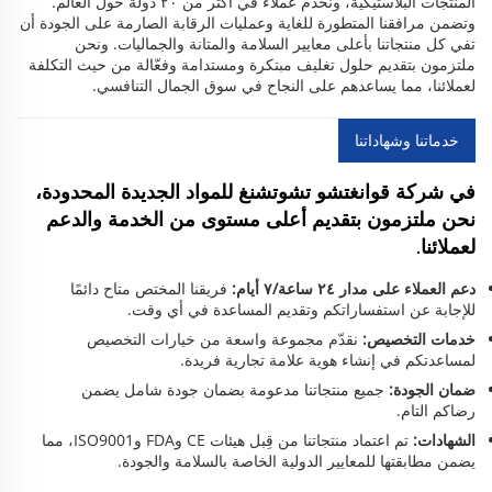
المنتجات البلاستيكية، ونخدم عملاء في أكثر من ٢٠ دولة حول العالم.
وتضمن مرافقنا المتطورة للغاية وعمليات الرقابة الصارمة على الجودة أن
تفي كل منتجاتنا بأعلى معايير السلامة والمتانة والجماليات. ونحن
ملتزمون بتقديم حلول تغليف مبتكرة ومستدامة وفعّالة من حيث التكلفة
لعملائنا، مما يساعدهم على النجاح في سوق الجمال التنافسي.
خدماتنا وشهاداتنا
في شركة قوانغتشو تشوتشنغ للمواد الجديدة المحدودة،
نحن ملتزمون بتقديم أعلى مستوى من الخدمة والدعم
لعملائنا.
دعم العملاء على مدار ٢٤ ساعة/٧ أيام:
فريقنا المختص متاح دائمًا
للإجابة عن استفساراتكم وتقديم المساعدة في أي وقت.
خدمات التخصيص:
نقدّم مجموعة واسعة من خيارات التخصيص
لمساعدتكم في إنشاء هوية علامة تجارية فريدة.
ضمان الجودة:
جميع منتجاتنا مدعومة بضمان جودة شامل يضمن
رضاكم التام.
الشهادات:
تم اعتماد منتجاتنا من قِبل هيئات CE وFDA وISO9001، مما
يضمن مطابقتها للمعايير الدولية الخاصة بالسلامة والجودة.