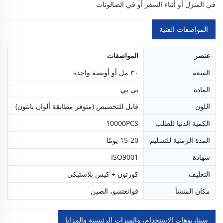
في المنزل أو أثناء السفر أو في الصالونات
المواصفات الفنية
عنصر
المواصفات
السعة
٣٠ مل أو أونصة واحدة
المادة
بي بي
اللون
قابل للتخصيص (متوفر مطابقة ألوان بانتون)
الكمية الدنيا للطلب
10000PCS
المدة الزمنية للتسليم
15-20 يومًا
شهادة
ISO9001
التغليف
كورتون + كيس بلاستيكي
مكان المنشأ
قوانغتشو، الصين
سيناريوهات الاستخدام، والميزات الرئيسية والمزايا