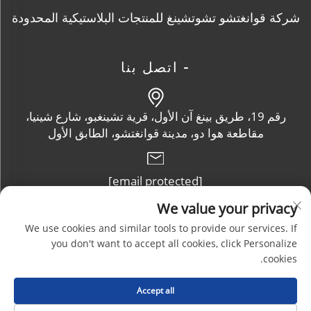
شركة قوانغتشو تشوتشينغ للمنتجات البلاستيكية المحدودة
- اتصل بنا
رقم 19، طريق بينغ آن الأول، قرية تشينغبو، شارع شينيا،
مقاطعة هوا دو، مدينة قوانغتشو، الطابق الأول
[email protected]
We value your privacy
+86-13632102114
We use cookies and similar tools to provide our services. If
you don't want to accept all cookies, click Personalize
cookies.
حقوق الطبع والنشر © شركة قوانغتشو تشوتشنغ للمنتجات البلاستيكية
Accept all
المحدودة. جميع الحقوق محفوظة |
المدونة
|
سياسة الخصوصية