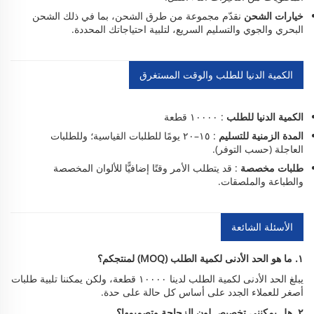
خيارات الشحن
نقدّم مجموعة من طرق الشحن، بما في ذلك الشحن
البحري والجوي والتسليم السريع، لتلبية احتياجاتك المحددة.
الكمية الدنيا للطلب والوقت المستغرق
الكمية الدنيا للطلب
: ١٠٠٠٠ قطعة
المدة الزمنية للتسليم
: ١٥–٢٠ يومًا للطلبات القياسية؛ وللطلبات
العاجلة (حسب التوفر).
طلبات مخصصة
: قد يتطلب الأمر وقتًا إضافيًّا للألوان المخصصة
والطباعة والملصقات.
الأسئلة الشائعة
١. ما هو الحد الأدنى لكمية الطلب (MOQ) لمنتجكم؟
يبلغ الحد الأدنى لكمية الطلب لدينا ١٠٠٠٠ قطعة، ولكن يمكننا تلبية طلبات
أصغر للعملاء الجدد على أساس كل حالة على حدة.
٢. هل يمكنني تخصيص لون الزجاجة وتصميمها؟