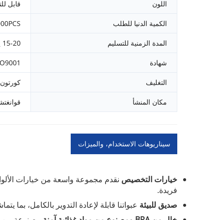
اللون
قابل لل
الكمية الدنيا للطلب
000PCS
المدة الزمنية للتسليم
15-20 يومًا
شهادة
SO9001
التغليف
كورتون 
مكان المنشأ
قوانغتش
سيناريوهات الاستخدام، والميزات
الرئيسية والمزايا
خيارات التخصيص
نقدم مجموعة واسعة من خيارات الألوا
فريدة.
صديق للبيئة
عبواتنا قابلة لإعادة التدوير بالكامل، بما ي
خالٍ من BPA ومصنوع من مواد غذائية آمنة