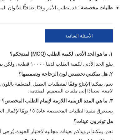
طلبات مخصصة
: قد يتطلب الأمر وقتًا إضافيًّا للألوان
الأسئلة الشائعة
١. ما هو الحد الأدنى لكمية الطلب (MOQ) لمنتجكم؟
يبلغ الحد الأدنى لكمية الطلب لدينا ١٠٠٠٠ قطعة، ولكن يمكننا تلبية طلبات أصغر للعملاء الجدد على أساس كل حالة على حدة.
٢. هل يمكنني تخصيص لون الزجاجة وتصميمها؟
نعم، يمكننا الإنتاج وفقًا لمتطلبات العميل المتعلقة بالل
لامعة استنادًا إلى ملفات التصميم المقدمة.
٣. ما هي المدة الزمنية اللازمة لإتمام الطلب المخصص؟
يستغرق تنفيذ الطلبات المخصصة عادةً
لإكمال ال
١٥ يومًا
هل توفرون عينات؟
نعم، يمكننا تزويدكم بعينات مجانية لاختبار الجودة. يُرجى