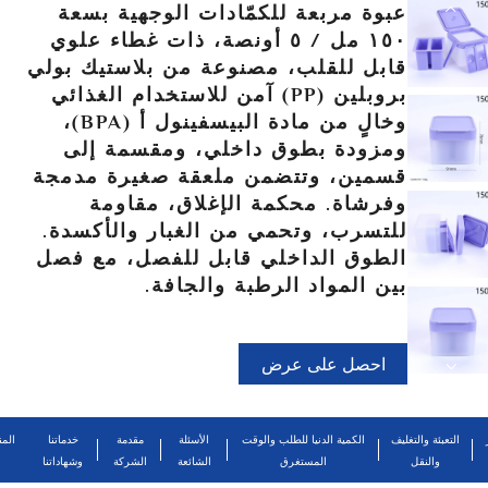
عبوة مربعة للكمّادات الوجهية بسعة
١٥٠ مل / ٥ أونصة، ذات غطاء علوي
قابل للقلب، مصنوعة من بلاستيك بولي
بروبلين (PP) آمن للاستخدام الغذائي
وخالٍ من مادة البيسفينول أ (BPA)،
ومزودة بطوق داخلي، ومقسمة إلى
قسمين، وتتضمن ملعقة صغيرة مدمجة
وفرشاة. محكمة الإغلاق، مقاومة
للتسرب، وتحمي من الغبار والأكسدة.
الطوق الداخلي قابل للفصل، مع فصل
بين المواد الرطبة والجافة.
احصل على عرض
أسعار
التعبئة والتغليف
الكمية الدنيا للطلب والوقت
الأسئلة
مقدمة
خدماتنا
المن
والنقل
المستغرق
الشائعة
الشركة
وشهاداتنا