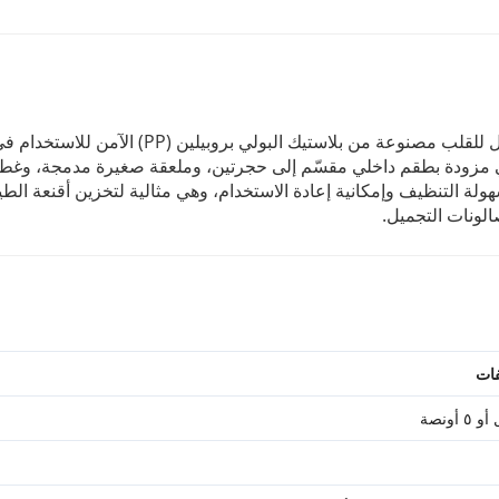
هذه الجرة المربعة بسعة ١٥٠ مل / ٥ أونصة مع غطاء قابل للقلب مصنوعة من بلاستيك البولي بروبيلين (PP) الآمن للاستخ
لغذائية وخالٍ من مادة البيسفينول أ (BPA). وهي مزودة بطقم داخلي مقسّم إلى حجرتين، وملعقة صغيرة مدمجة، وغ
هولة التنظيف وإمكانية إعادة الاستخدام، وهي مثالية لتخزين أقنعة الطي
لونات التجميل.
فات