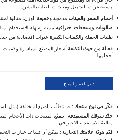
مستحضرات التجميل ومنتجات العناية بالبشرة.
أحجام السفر والعينات
مدمجة وخفيفة الوزن، مثالية لمنتجا
صالونات ومنتجعات احترافية
متينة وسهلة الاستخدام، مثال
طلبات الجملة والكميات الكبيرة
عبوات اقتصادية من حيث ا
فعالة من حيث التكلفة
أسعار المصنع المباشرة وكميات ال
أحجامها.
دليل اختيار المنتج
فكّر في نوع منتجك
: قد تتطلّب الصيغ المختلفة (مثل ال
حدّد سوقك المستهدفة
: تتمتّع المنتجات ذات الأحجام المصم
مثاليةً للاستخدام الاحترافي.
قيّم هويّة علامتك التجارية
: يمكن أن تساعد خيارات التخصي