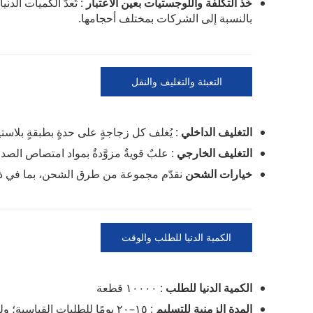
خُذ التكلفة واللوجستيات بعين الاعتبار
بالنسبة إلى الشركات بمختلف أحجامها.
التعبئة والتغليف والنقل
التغليف الداخلي
: يُغلف كل زجاجةٍ على حدةٍ بطبقةٍ بلاستي
التغليف الخارجي
: علبٌ قويةٌ مزوَّدةٌ بمواد امتصاص الصد
خيارات الشحن
نقدّم مجموعة من طرق الشحن، بما في ذلك
الكمية الدنيا للطلب والوقت
المستغرق
الكمية الدنيا للطلب
: ١٠٠٠٠ قطعة
المدة الزمنية للتسليم
: ١٥–٢٠ يومًا للطلبات القياسية؛ وللطلبات العاجلة (حسب التوفر).