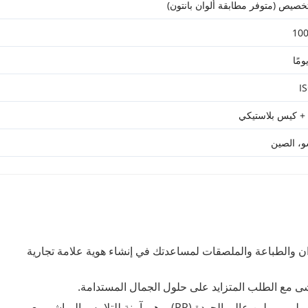
تخصيص (متوفر مطابقة ألوان بانتون)
10
I
+ كيس بلاستيكي
و، الصين
ن والطباعة والملصقات لمساعدتك في إنشاء هوية علامة تجارية
تماشى مع الطلب المتزايد على حلول الجمال المستدامة.
مصنوعة من بولي بروبلين عالي الجودة (PP)، وهي آمنة للتلامس المباشر مع