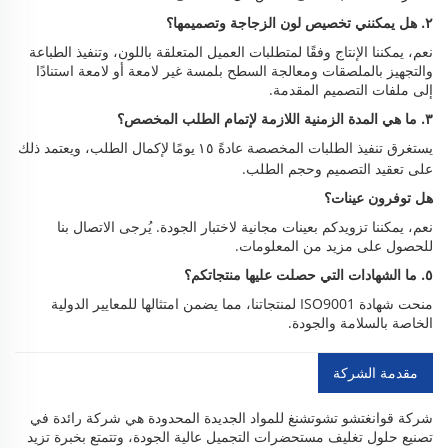
٢. هل يمكنني تخصيص لون الزجاجة وتصميمها؟
نعم، يمكننا الإنتاج وفقًا لمتطلبات العميل المتعلقة باللون، وتنفيذ الطباعة
والتجهيز بالملصقات ومعالجة السطح بلمسة غير لامعة أو لامعة استنادًا
إلى ملفات التصميم المقدمة.
٣. ما هي المدة الزمنية اللازمة لإتمام الطلب المخصص؟
يستغرق تنفيذ الطلبات المخصصة عادةً
لإكمال الطلب، ويعتمد ذلك
١٥ يومًا
على تعقيد التصميم وحجم الطلب.
هل توفرون عينات؟
نعم، يمكننا تزويدكم بعينات مجانية لاختبار الجودة. يُرجى الاتصال بنا
للحصول على مزيد من المعلومات.
٥. ما الشهادات التي حصلت عليها منتجاتكم؟
منحت شهادة ISO9001 لمنتجاتنا، مما يضمن امتثالها للمعايير الدولية
الخاصة بالسلامة والجودة.
مقدمة الشركة
شركة قوانغتشو تشوتشنغ للمواد الجديدة المحدودة هي شركة رائدة في
تصنيع حلول تغليف مستحضرات التجميل عالية الجودة، وتتمتع بخبرة تزيد