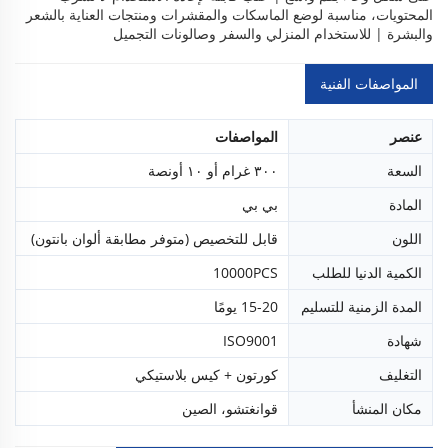
المحتويات، مناسبة لوضع الماسكات والمقشرات ومنتجات العناية بالشعر
والبشرة | للاستخدام المنزلي والسفر وصالونات التجميل
المواصفات الفنية
عنصر
المواصفات
السعة
٣٠٠ غرام أو ١٠ أونصة
المادة
بي بي
اللون
قابل للتخصيص (متوفر مطابقة ألوان بانتون)
الكمية الدنيا للطلب
10000PCS
المدة الزمنية للتسليم
15-20 يومًا
شهادة
ISO9001
التغليف
كورتون + كيس بلاستيكي
مكان المنشأ
قوانغتشو، الصين