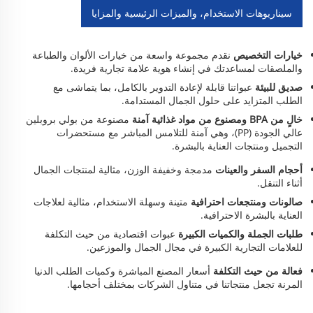
سيناريوهات الاستخدام، والميزات الرئيسية والمزايا
خيارات التخصيص
نقدم مجموعة واسعة من خيارات الألوان والطباعة
والملصقات لمساعدتك في إنشاء هوية علامة تجارية فريدة.
صديق للبيئة
عبواتنا قابلة لإعادة التدوير بالكامل، بما يتماشى مع
الطلب المتزايد على حلول الجمال المستدامة.
خالٍ من BPA ومصنوع من مواد غذائية آمنة
مصنوعة من بولي بروبلين
عالي الجودة (PP)، وهي آمنة للتلامس المباشر مع مستحضرات
التجميل ومنتجات العناية بالبشرة.
أحجام السفر والعينات
مدمجة وخفيفة الوزن، مثالية لمنتجات الجمال
أثناء التنقل.
صالونات ومنتجعات احترافية
متينة وسهلة الاستخدام، مثالية لعلاجات
العناية بالبشرة الاحترافية.
طلبات الجملة والكميات الكبيرة
عبوات اقتصادية من حيث التكلفة
للعلامات التجارية الكبيرة في مجال الجمال والموزعين.
فعالة من حيث التكلفة
أسعار المصنع المباشرة وكميات الطلب الدنيا
المرنة تجعل منتجاتنا في متناول الشركات بمختلف أحجامها.