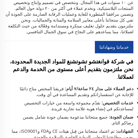
عن ١٠ سنوات في هذا المجال. ونتخصص في تصميم وإنتاج وتخصيص
المنتجات البلاستيكية، ونخدم عملاء في أكثر من ٢٠ دولة حول العالم.
وتضمن مرافقنا المتطورة للغاية وعمليات الرقابة الصارمة على الجودة أن
تفي كل منتجاتنا بأعلى معايير السلامة والمتانة والجماليات. ونحن
ملتزمون بتقديم حلول تغليف مبتكرة ومستدامة وفعّالة من حيث التكلفة
لعملائنا، مما يساعدهم على النجاح في سوق الجمال التنافسي.
خدماتنا وشهاداتنا
في شركة قوانغتشو تشوتشنغ للمواد الجديدة المحدودة،
نحن ملتزمون بتقديم أعلى مستوى من الخدمة والدعم
لعملائنا.
دعم العملاء على مدار ٢٤ ساعة/٧ أيام:
فريقنا المختص متاح دائمًا
للإجابة عن استفساراتكم وتقديم المساعدة في أي وقت.
خدمات التخصيص:
نقدّم مجموعة واسعة من خيارات التخصيص
لمساعدتكم في إنشاء هوية علامة تجارية فريدة.
ضمان الجودة:
جميع منتجاتنا مدعومة بضمان جودة شامل يضمن
رضاكم التام.
الشهادات:
تم اعتماد منتجاتنا من قِبل هيئات CE وFDA وISO9001، مما
يضمن مطابقتها للمعايير الدولية الخاصة بالسلامة والجودة.