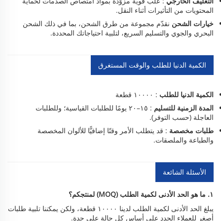
التغليف الخارجي
: علبٌ قويةٌ مزوَّدةٌ بمواد امتصاص الصدمات لحماية
المحتويات من التأثيرات أثناء النقل.
خيارات الشحن
نقدّم مجموعة من طرق الشحن، بما في ذلك الشحن
البحري والجوي والتسليم السريع، لتلبية احتياجاتك المحددة.
الكمية الدنيا للطلب والوقت المستغرق
الكمية الدنيا للطلب
: ١٠٠٠٠ قطعة
المدة الزمنية للتسليم
: ١٥–٢٠ يومًا للطلبات القياسية؛ وللطلبات
العاجلة (حسب التوفر).
طلبات مخصصة
: قد يتطلب الأمر وقتًا إضافيًّا للألوان المخصصة
والطباعة والملصقات.
الأسئلة الشائعة
١. ما هو الحد الأدنى لكمية الطلب (MOQ) لمنتجكم؟
يبلغ الحد الأدنى لكمية الطلب لدينا ١٠٠٠٠ قطعة، ولكن يمكننا تلبية طلبات
أصغر للعملاء الجدد على أساس كل حالة على حدة.