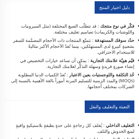
دليل اختيار المنتج
فكّر في نوع منتجك
: قد تتطلّب الصيغ المختلفة (مثل السيرومات
واللوشنات والكريمات) تصاميم تغليف مختلفة.
حدّد سوقك المستهدفة
: تتمتّع المنتجات ذات الأحجام المصمَّمة للسفر
بشعبيةٍ كبيرةٍ لدى المستهلكين، بينما تُعدّ الأحجام الأكبر مثاليةً
للاستخدام الاحترافي.
قيّم هويّة علامتك التجارية
: يمكن أن تساعد خيارات التخصيص في
إنشاء صورةٍ فريدةٍ وسهلة التذكُّر لعلامتك التجارية.
خُذ التكلفة واللوجستيات بعين الاعتبار
: تُعدّ الكميات الدنيا المطلوبة
(MOQs) والمدد الزمنية للتسليم المرنة أموراً بالغة الأهمية بالنسبة إلى
الشركات بمختلف أحجامها.
التعبئة والتغليف والنقل
التغليف الداخلي
: يُغلف كل زجاجةٍ على حدةٍ بطبقةٍ بلاستيكيةٍ واقيةٍ
لمنع الخدوش والتلف.