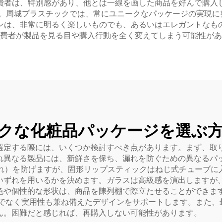
費者は、特別感があり、他とは一線を画した商品を好んで購入
。周城プラスチックでは、常にユニークなパッケージの実現に
ンは、非常に明るく楽しいものでも、あるいはエレガントなも
費者が製品を見る目や購入行動を全く変えてしまう可能性があ
クな化粧品パッケージを選ぶ
選定する際には、いくつか検討すべき点があります。まず、取
れ異なる製品には、新鮮さを保ち、漏れを防ぐための異なるパ
（こぼれ）を防げますが、固形リップスティックはねじ式チューブ
いずれを用いるかを決めます。ガラスは高級感を演出しますが
性的な形状は、商品を陳列棚で際立たせることができます。周城プラ
でなく実用性も兼ね備えたデザインをサポートします。また、
ん。困難だと感じれば、再購入しない可能性があります。