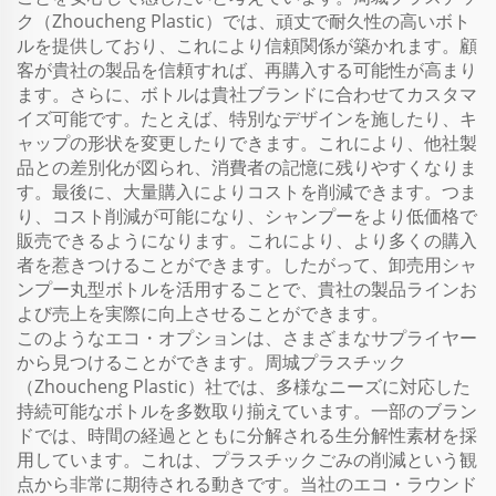
ク（Zhoucheng Plastic）では、頑丈で耐久性の高いボト
ルを提供しており、これにより信頼関係が築かれます。顧
客が貴社の製品を信頼すれば、再購入する可能性が高まり
ます。さらに、ボトルは貴社ブランドに合わせてカスタマ
イズ可能です。たとえば、特別なデザインを施したり、キ
ャップの形状を変更したりできます。これにより、他社製
品との差別化が図られ、消費者の記憶に残りやすくなりま
す。最後に、大量購入によりコストを削減できます。つま
り、コスト削減が可能になり、シャンプーをより低価格で
販売できるようになります。これにより、より多くの購入
者を惹きつけることができます。したがって、卸売用シャ
ンプー丸型ボトルを活用することで、貴社の製品ラインお
よび売上を実際に向上させることができます。
このようなエコ・オプションは、さまざまなサプライヤー
から見つけることができます。周城プラスチック
（Zhoucheng Plastic）社では、多様なニーズに対応した
持続可能なボトルを多数取り揃えています。一部のブラン
ドでは、時間の経過とともに分解される生分解性素材を採
用しています。これは、プラスチックごみの削減という観
点から非常に期待される動きです。当社のエコ・ラウンド