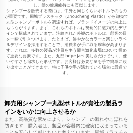
し、髪の健康維持にも貢献します。
シャンプーを販売する際には、中身と同じくらいボトルそのもの
が重要です。周城プラスチック（Zhoucheng Plastic）から卸売で
丸型シャンプーボトルを調達すれば、ブランドイメージの向上に
もつながります。まず、これらのボトルは視覚的に魅力的なデザ
インで構成されています。洗練された外観のボトルは、顧客の目
を一瞬で引きつけます。たとえば、鮮やかなカラーと楽しいラベ
ルデザインを採用することで、消費者が手に取る確率が高まりま
す。これは、多数の製品が注目を争う競合激化市場において極め
て重要な要素です。また、丸型
hdpe jars
美しさだけでなく、使
いやすさも追求した形状です。お客様は必要な量を手で簡単に絞
り出すことができます。特に子供や手が濡れている場合に最適で
す。
卸売用シャンプー丸型ボトルが貴社の製品ラ
インをいかに向上させるか
また、高品質な素材により、シャンプーの漏れやこぼれを
防ぎます。購入者は、製品が容器内に確実に収まっている
ことを安心して感じたいと考えています。周城プラスチッ