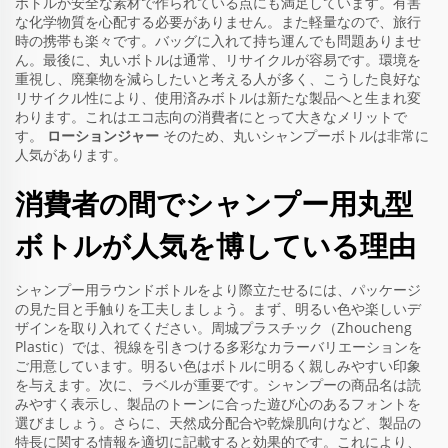
ボトルが安全な素材で作られている点にも満足しています。有害
な化学物質を心配する必要がありません。また軽量なので、旅行
時の携帯も楽々です。バッグに入れて持ち運んでも問題ありませ
ん。最後に、丸いボトルは通常、リサイクルが容易です。環境を
重視し、廃棄物を減らしたいと考える人が多く、こうした良好な
リサイクル性により、使用済みボトルは新たな製品へと生まれ変
わります。これはエコ志向の消費者にとって大きなメリットで
す。
ローションジャー
そのため、丸いシャンプーボトルは非常に
人気があります。
消費者の間でシャンプー用丸型
ボトルが人気を博している理由
シャンプー用ラウンドボトルをより際立たせるには、パッケージ
の見た目と手触りを工夫しましょう。まず、明るい色や楽しいデ
ザインを取り入れてください。周城プラスチック（Zhoucheng
Plastic）では、視線を引きつける多彩なカラーバリエーションを
ご用意しています。明るい色はボトルに明るく親しみやすい印象
を与えます。次に、ラベルが重要です。シャンプーの商品名は読
みやすく表示し、製品のトーンに合った遊び心のあるフォントを
選びましょう。さらに、天然成分配合や乾燥肌向けなど、製品の
特長に関する情報を適切に記載すると効果的です。これにより、