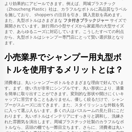
より効果的にアピールできます。例えば、周城プラスチック
（Zhoucheng Plastic）社は、カラフルなボトルに高品質なラベル
を施しており、 shoppers の注目を引き、購入意欲を高めます。
また、丸型ボトルはさまざまな
フタ付きブラックジャー
サイズで
展開されています。旅行用の小型サイズから家庭用の大型サイズ
まで、あらゆるニーズに対応しています。こうしたすべての利点
から、丸型ボトルはシャンプー専門店にとって賢い選択肢となり
ます。
小売業界でシャンプー用丸型ボ
トルを使用するメリットとは？
消費者は、丸いシャンプーボトルをさまざまな理由で好んでいま
す。まず、使い方が非常にシンプルです。丸い形状により、適量
を簡単に取り出すことができます。変則的な形状や開けにくいキ
ャップに苦労することもありません。優しく絞るだけで、シャン
プーがスムーズに出てきます。また、スタイリッシュな外観を気
に入って選ぶ人もいます。多くの人はバスルームの見た目にこだ
わります。丸いボトルはインテリアにすっきりと調和し、洗練さ
れた雰囲気を演出します。周城プラスチック社製のカラフルなボ
トルなら、店頭の棚でも一際目立ちます。さらに、消費者は丸い