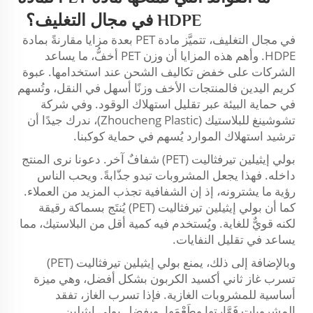
HDPE في مجال التغليف؟
في مجال التغليف، تتميَّز مادة PET بعدة مزايا مقارنةً بمادة
HDPE. وأهم هذه المزايا أن وزن PET أخفُّ، ما يساعد
الشركات على خفض تكاليف الشحن عند استخدامها.
عبوة
كريم اليدين
فالمنتجات الأخف وزنًا أسهل في النقل، وتُسهم
في حماية البيئة عبر تقليل استهلاك الوقود. وفي شركة
تشوشينغ للبلاستيك (Zhoucheng Plastic)، ندرك جيدًا أن
ترشيد استهلاك الموارد يُسهم في حماية كوكبنا.
بولي إيثيلين تيرفثاليت (PET) شفافٌ آخر. دعونا نرى المنتج
داخله. فهذا يجعل المشروبات تبدو جذّابةً. ويحب الناس
رؤية ما يشترونه، إذ إن الشفافية تجذب المزيد من العملاء.
كما أن بولي إيثيلين تيرفثاليت (PET) يُنتَج بسماكة رقيقة
لكنه قويٌّ للغاية. ويُستخدم فيه كمية أقل من البلاستيك، مما
يساعد في تقليل النفايات.
وبالإضافة إلى ذلك، يمنع بولي إيثيلين تيرفثاليت (PET)
تسرب غاز ثاني أكسيد الكربون بشكل أفضل، وهي ميزة
أساسية للمشروبات الغازية. فإذا تسرب الغاز، تفقد
المشروبات فَوَّارتها وطَعْمَها. وبفضل بولي إيثيلين