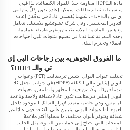
مادة الـHDPE مقاومة جيدًا للمواد الكيميائية، لذا فهي
مناسبة لتعبئة المنظفات. ويمكن إعادة تدوير كلٍّ من البي
إي تي والـHDPE، لكنهما يُفصلان عادةً في تدفُّقَيْ إعادة
التدوير المختلفين. وفي شركة تشوتشنغ بلاستيك، نتعامل
مع هاتين المادتين البلاستيكيتين ونفهم طريقة عملهما.
وهذه المعرفة تساعدنا في تصنيع منتجات تلبي احتياجات
العملاء وتحترم البيئة.
ما الفروق الجوهرية بين زجاجات البي إي
تي والـHDPE؟
تختلف عبوات البولي إيثيلين تيريفثاليت (PET) وعبوات
البولي إيثيلين عالي الكثافة (HDPE) في جوانب تجعل كلًّا
منهما فريدًا. أولًا، من حيث المظهر والملمس: فعبوات
البولي إيثيلين تيريفثاليت تكون عادةً شفافة ولامعة وناعمة
الملمس، وهي خاصية مفيدة لإبراز السائل الموجود داخل
العبوة. أما عبوات البولي إيثيلين عالي الكثافة فهي غالبًا غير
شفافة وتتوفر بألوان مختلفة، ما يجعلها أكثر ملاءمةً
للمنتجات التي تحتاج إلى حماية من الضوء، مثل الحليب.
ثانيًا، من حيث المتانة والمرونة: فعبوات البولي إيثيلين