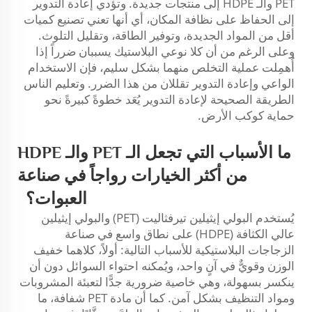
PET والـ HDPE إلى منتجات جديدة. وتؤدي إعادة التدوير
إلى الحفاظ على نظافة المكان، أي أنها تعني تصنيع كميات
أقل من المواد الجديدة، وتوفير الطاقة، وتقليل التلوث.
وعلى الرغم من أن كلا نوعي البلاستيك يسببان ضرراً إذا
أُهمِلت عملية التخلص منهما بشكل سليم، فإن الاستخدام
الواعي وإعادة التدوير تقللان من هذا الضرر. وتعليم الناس
الطريقة الصحيحة لإعادة التدوير يُعَد خطوةً كبيرةً نحو
حماية كوكب الأرض.
ما الأسباب التي تجعل الـ PET والـ HDPE
من أكثر الخيارات رواجاً في صناعة
العبوات؟
يُستخدم البولي إيثيلين تيرفثاليت (PET) والبولي إيثيلين
عالي الكثافة (HDPE) على نطاق واسع في صناعة
الزجاجات البلاستيكية للأسباب التالية: أولاً، كلاهما خفيف
الوزن وقويٌّ في آنٍ واحد، ويُمكنه احتواء السوائل دون أن
ينكسر بسهولة، وهي خاصية ضرورية جدًّا لتعبئة المشروبات
ومواد التنظيف بشكل آمن. كما أن مادة PET شفافة، ما