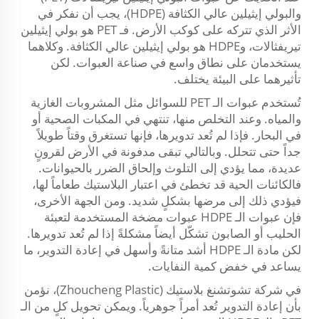
والبولي إيثيلين عالي الكثافة (HDPE)، يجب أن نفكر في
الأثر الذي تتركه على كوكب الأرض. فـ PET هو بولي إيثيلين
تيريفثالات، وHDPE هو بولي إيثيلين عالي الكثافة. وكلاهما
يستخدمان على نطاق واسع في صناعة العبوات. لكن
تأثيرهما على البيئة يختلف.
تُستخدم عبوات الـ PET للسوائل مثل المشروبات الغازية
والمياه. وعند التخلص منها، تنتهي في المكبات الصحية أو
في البحار. فإذا لم تُعد تدويرها، فإنها تستغرق وقتاً طويلاً
جداً حتى تتحلل. وبالتالي تبقى مدفونة في الأرض لقرونٍ
عديدة، مما يؤدي إلى التلوث وإلحاق الضرر بالحيوانات.
فالكائنات الحية قد تخطئ في اعتبار البلاستيك طعاماً لها،
فيؤدي ذلك إلى مرضها بشكلٍ شديد. ومن الجهة الأخرى،
فإن عبوات الـ HDPE
عبوات مضخة
المستخدمة لتعبئة
الحليب أو الصابون تشكّل أيضاً مشكلةً إذا لم تُعد تدويرها.
لكن مادة الـ HDPE أشد متانةً وأسهل في إعادة التدوير، ما
يساعد في خفض كمية النفايات.
في شركة تشوتشنغ بلاستيك (Zhoucheng Plastic)، نؤمن
بأن إعادة التدوير تُعد أمراً جوهرياً. ويمكن تحويل كلٍ من الـ