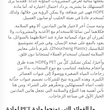
يجعلها مثالية لعرض المشروبات الملوَّنة جذَّابًا. فعندما يرى
المستهلك ما يشتريه، يزداد احتمال اختياره له. أما مادة
HDPE فهي غير شفافة، ولا يمكن الرؤية من خلالها، ولذلك
تُستخدم عادةً في تعبئة الحليب أو صابون الغسيل.
وثمة سببٌ آخر لاختيار هاتين المادتين، ألا وهو السلامة.
فكلاهما آمن تمامًا للاستخدام مع الأغذية والمشروبات، ولا
يُفرزان أي مواد كيميائية ضارة عند اختلاطهما بالسوائل، ما
يعود بالنفع على صحة الإنسان. وفي شركة تشوشينغ
للبلاستيك (Zhoucheng Plastic)، نلتزم بأعلى معايير
السلامة لضمان استخدام العملاء لمنتجاتنا دون قلق.
وأخيرًا، يُمكن تشكيل كلٍّ من PET وHDPE بعدة طرق
وأحجام مختلفة، لتتناسب مع تنوع المنتجات، بدءًا من
زجاجات المياه الصغيرة ووصولًا إلى عبوات العصائر
الكبيرة. وهذه المرونة تتيح للشركات تصميم عبوات جذَّابة
تلفت انتباه المستهلكين وتحفِّزهم على الشراء. ومن هنا
تأتي أهمية هذا التنوُّع والسلامة التي تجعل هاتين المادتين
الخيار الأول في صناعة الزجاجات.
ما الفوائد التي تمنحها مادة PET لمادة