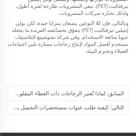
تيرفثاليت (PET)، تبقى المشروبات طازجة لفترة أطول،
ولذلك تختاره شركات المشروبات.
وبالتالي، فإن كلا النوعين يتمتعان بمزايا جيدة، لكن بولي
إيثيلين تيرفثاليت (PET) يتفوّق بخصائصه الفريدة ما يجعله
عبوةً شائعة الاستخدام. وفي شركة تشوشينغ للبلاستيك،
نستخدم أفضل المواد لإنتاج زجاجات ممتازة تلبي احتياجات
العملاء وتحترم البيئة.
السابق:
لماذا تُعتبر الزجاجات ذات الغطاء المقلوب شائعةً في مستلزمات السفر والفنادق؟
التالي:
كيفية طلب عبوات مستحضرات التجميل بالجملة بحد أدنى من الكمية المطلوبة؟