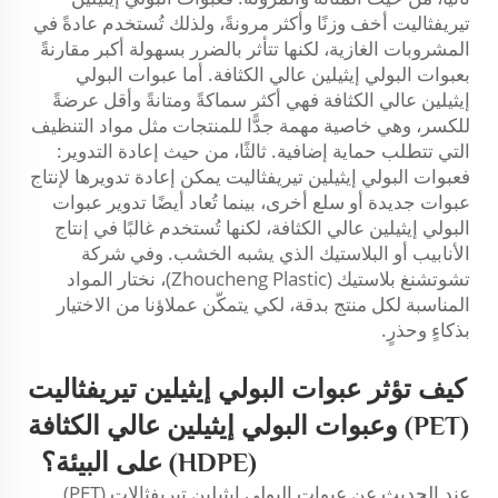
تيريفثاليت أخف وزنًا وأكثر مرونةً، ولذلك تُستخدم عادةً في
المشروبات الغازية، لكنها تتأثر بالضرر بسهولة أكبر مقارنةً
بعبوات البولي إيثيلين عالي الكثافة. أما عبوات البولي
إيثيلين عالي الكثافة فهي أكثر سماكةً ومتانةً وأقل عرضةً
للكسر، وهي خاصية مهمة جدًّا للمنتجات مثل مواد التنظيف
التي تتطلب حماية إضافية. ثالثًا، من حيث إعادة التدوير:
فعبوات البولي إيثيلين تيريفثاليت يمكن إعادة تدويرها لإنتاج
عبوات جديدة أو سلع أخرى، بينما تُعاد أيضًا تدوير عبوات
البولي إيثيلين عالي الكثافة، لكنها تُستخدم غالبًا في إنتاج
الأنابيب أو البلاستيك الذي يشبه الخشب. وفي شركة
تشوتشنغ بلاستيك (Zhoucheng Plastic)، نختار المواد
المناسبة لكل منتج بدقة، لكي يتمكّن عملاؤنا من الاختيار
بذكاءٍ وحذرٍ.
كيف تؤثر عبوات البولي إيثيلين تيريفثاليت
(PET) وعبوات البولي إيثيلين عالي الكثافة
(HDPE) على البيئة؟
عند الحديث عن عبوات البولي إيثيلين تيريفثالات (PET)