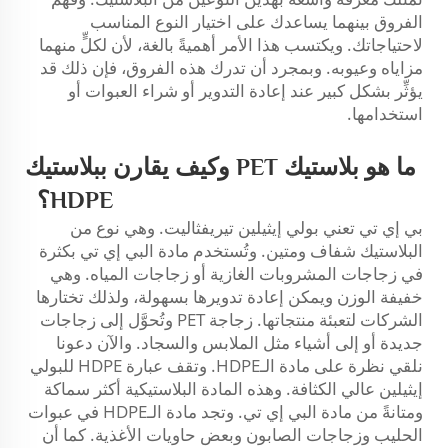
الفروق بينهما يساعدك على اختيار النوع المناسب
لاحتياجاتك. ويكتسب هذا الأمر أهميةً بالغة، لأن لكلٍّ منهما
مزاياه وعيوبه. وبمجرد أن تدرك هذه الفروق، فإن ذلك قد
يؤثِّر بشكل كبير عند إعادة التدوير أو شراء العبوات أو
استخدامها.
ما هو بلاستيك PET وكيف يقارن ببلاستيك
HDPE؟
بي إي تي تعني بولي إيثيلين تيريفثاليت. وهي نوع من
البلاستيك شفاف ومتين. وتُستخدم مادة البي إي تي بكثرة
في زجاجات المشروبات الغازية أو زجاجات المياه. وهي
خفيفة الوزن ويمكن إعادة تدويرها بسهولة، ولذلك تختارها
الشركات لتعبئة منتجاتها.
زجاجة PET
وتُحوَّل إلى زجاجات
جديدة أو إلى أشياء مثل الملابس والسجاد. والآن دعونا
نلقي نظرة على مادة الـHDPE. وتقف عبارة HDPE للبولي
إيثيلين عالي الكثافة. وهذه المادة البلاستيكية أكثر سماكة
ومتانةً من مادة البي إي تي. وتجد مادة الـHDPE في عبوات
الحليب وزجاجات الصابون وبعض حاويات الأغذية. كما أن