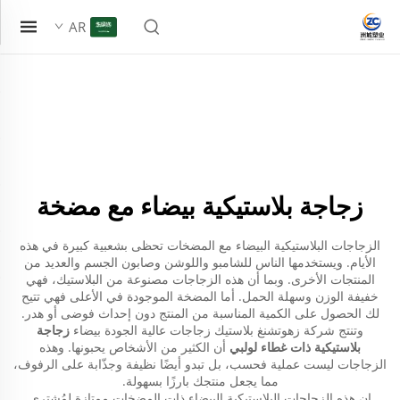
AR
زجاجة بلاستيكية بيضاء مع مضخة
الزجاجات البلاستيكية البيضاء مع المضخات تحظى بشعبية كبيرة في هذه
الأيام. ويستخدمها الناس للشامبو واللوشن وصابون الجسم والعديد من
المنتجات الأخرى. وبما أن هذه الزجاجات مصنوعة من البلاستيك، فهي
خفيفة الوزن وسهلة الحمل. أما المضخة الموجودة في الأعلى فهي تتيح
لك الحصول على الكمية المناسبة من المنتج دون إحداث فوضى أو هدر.
وتنتج شركة زهوتشنغ بلاستيك زجاجات عالية الجودة بيضاء
زجاجة
بلاستيكية ذات غطاء لولبي
أن الكثير من الأشخاص يحبونها. وهذه
الزجاجات ليست عملية فحسب، بل تبدو أيضًا نظيفة وجذّابة على الرفوف،
مما يجعل منتجك بارزًا بسهولة.
إن هذه الزجاجات البلاستيكية البيضاء ذات المضخات ممتازة لمُشتري