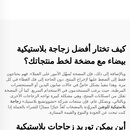
كيف تختار أفضل زجاجة بلاستيكية
بيضاء مع مضخة لخط منتجاتك؟
وبالإضافة إلى ذلك، فإن المضخة تُسهِّل الأمور على العملاء. فهم يحتاجون
فقط إلى الضغط عليها لإخراج المنتج، دون الحاجة إلى فك الغطاء في كل
مرة. وهذا مفيدٌ بشكل خاصٍّ في حالات صابون اليدين أو المستحضرات
المرطبة، حيث يرغب المستخدمون في الاستخدام السريع. كما أن المضخة
تقلل من انسكابات المنتج، وهي مشكلة كبيرة تواجه الزجاجات الأخرى.
وبالتالي، وبشكل عام، فإن منتجات شركة «تشووتشنغ بلاستيك»
زجاجة
بلاستيكية للوشن
المزوَّدة بالمضخات تُعَدُّ خيارًا ممتازًا للشراء بالجملة إذا
كنت تبحث عن الجودة والتنوع والقيمة الممتازة.
أين يمكن توريد زجاجات بلاستيكية