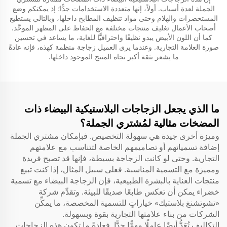
الجملة لعدة أسباب. أولاً، إنها متعددة الاستخدامات جدًّا؛ إذ يمكنكم وضع
المستحضرات والهلام وحتى مواد تنظيف المطابخ داخلها، وبالتالي يستطيع
أصحاب الأعمال تغليف منتجات مختلفة مع الحفاظ على المظهر الموحَّد.
كما أن اللون الأبيض يبدو نظيفًا واحترافيًّا للغاية، ما يساعد في تحسين
صورة العلامة التجارية. وعندما يرى العميل زجاجة منظمة كهذه، فإنه عادةً
ما يشعر بثقة أكبر تجاه المنتج الموجود داخلها.
ما الذي يجعل الزجاجات البلاستيكية البيضاء ذات
المضخات مثالية لمُشتري الجملة؟
وميزة أخرى جيدة هي سهولة التخصيص. فبإمكان مشتري الجملة
إضافة تسمياتهم أو تصاميمهم الخاصة لتتناسب مع علامتهم
التجارية. وحتى لو كانت الزجاجة بسيطة، فإنها قد تصبح فريدة
ومميزة مع التسمية المناسبة. فعلى سبيل المثال، إذا كنت تبيع
منتجات العناية بالبشرة الطبيعية، فإن الزجاجة البيضاء مع تسمية
خضراء يمكن أن تعكس طابعًا صديقًا للبيئة. وتقدِّم شركة
«تشوتشنغ بلاستيك» خياراتٍ للتسمية المخصصة، ما يمكِّن
الشركات من بناء علامتها التجارية بقوة وبسهولة.
التكاليف تُعَدُّ أيضًا عاملًا مهمًّا جدًّا. فعادةً ما تكون هذه الزجاجات