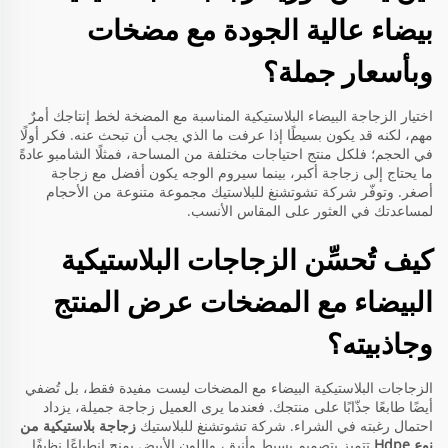
بيضاء عالية الجودة مع مضخات
وبأسعار جملة؟
اختيار الزجاجة البيضاء البلاستيكية المناسبة مع المضخة لخط إنتاجك أمرٌ
مهم، لكنه قد يكون بسيطًا إذا عرفت ما الذي يجب أن تبحث عنه. فكر أولًا
في الحجم؛ فلكل منتج احتياجات مختلفة من المساحة، فمثلًا الشامبو عادةً
ما يحتاج إلى زجاجة أكبر، بينما سيروم الوجه يكون أفضل مع زجاجة
أصغر. وتوفّر شركة تشوتشنغ للبلاستيك مجموعة متنوعة من الأحجام
لمساعدتك في العثور على المقاس الأنسب.
كيف تُحسِّن الزجاجات البلاستيكية
البيضاء مع المضخات عرض المنتج
وجاذبيته؟
الزجاجات البلاستيكية البيضاء مع المضخات ليست مفيدة فقط، بل تُضفي
أيضًا طابعًا جذّابًا على منتجك. فعندما يرى العميل زجاجة جميلة، يزداد
احتمال رغبته في الشراء. شركة تشوتشنغ للبلاستيك
زجاجة بلاستيكية من
نوع Hdpe
تتميز بتصميم بسيط وأنيق، واللون الأبيض يمنح انطباعًا نظيفًا